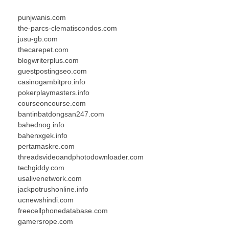
punjwanis.com
the-parcs-clematiscondos.com
jusu-gb.com
thecarepet.com
blogwriterplus.com
guestpostingseo.com
casinogambitpro.info
pokerplaymasters.info
courseoncourse.com
bantinbatdongsan247.com
bahednog.info
bahenxgek.info
pertamaskre.com
threadsvideoandphotodownloader.com
techgiddy.com
usalivenetwork.com
jackpotrushonline.info
ucnewshindi.com
freecellphonedatabase.com
gamersrope.com