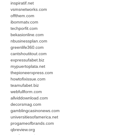
inspiratif.net
vsmsnetworks.com
offthem.com
ibommatv.com
techporfit.com
bekasionline.com
nbusinessplan.com
greenlife360.com
cantshoutitout.com
expressufabet.biz
mypuertoplata.net
thepioneerxpress.com
howtofixissue.com
teamufabet.biz
webfullform.com
allviddownload.com
decorsmag.com
gamblingcasinonews.com
universitiesofamerica.net
progameofbrands.com
qbreview.org