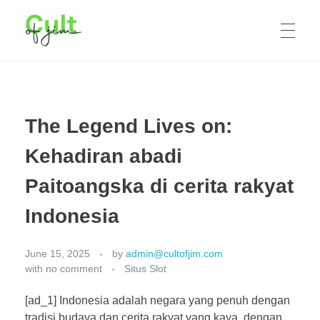
Mainkan slot gacor dari Pragmatic Play malam ini dengan deposit dana. Kesempatan maxwin besar ada di tangan Anda untuk hasil maksimal.
HOME
The Legend Lives on:
SITUS SLOT
Kehadiran abadi
Paitoangska di cerita rakyat
SLOT DEMO
Indonesia
June 15, 2025
by
admin@cultofjim.com
SLOT ANTI RUNGKAD
with
no comment
Situs Slot
[ad_1] Indonesia adalah negara yang penuh dengan
tradisi budaya dan cerita rakyat yang kaya, dengan