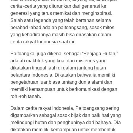
cerita -cerita yang diturunkan dari generasi ke
generasi yang terus memikat dan menginspirasi.
Salah satu legenda yang telah bertahan selama
berabad -abad adalah paitoangsang, sosok mitos
yang kehadirannya masih bisa dirasakan dalam
cerita rakyat Indonesia saat ini.
Paitoangka, juga dikenal sebagai “Penjaga Hutan,”
adalah makhluk yang kuat dan misterius yang
dikatakan tinggal jauh di dalam jantung hutan
belantara Indonesia. Dikatakan bahwa ia memiliki
pengetahuan luar biasa tentang dunia alami dan
memiliki kemampuan untuk berkomunikasi dengan
roh -roh tanah.
Dalam cerita rakyat Indonesia, Paitoangsang sering
digambarkan sebagai sosok bijak dan baik hati yang
melindungi hutan dan penghuninya dari bahaya. Dia
dikatakan memiliki kemampuan untuk membentuk