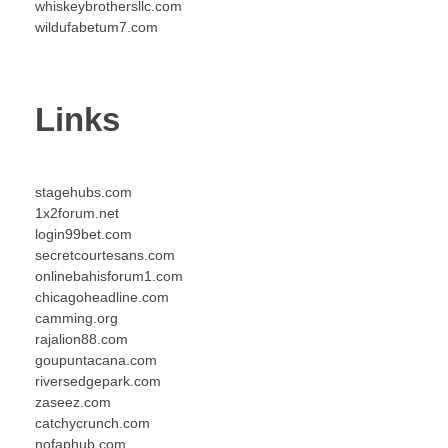
whiskeybrothersllc.com
wildufabetum7.com
Links
stagehubs.com
1x2forum.net
login99bet.com
secretcourtesans.com
onlinebahisforum1.com
chicagoheadline.com
camming.org
rajalion88.com
goupuntacana.com
riversedgepark.com
zaseez.com
catchycrunch.com
nofaphub.com