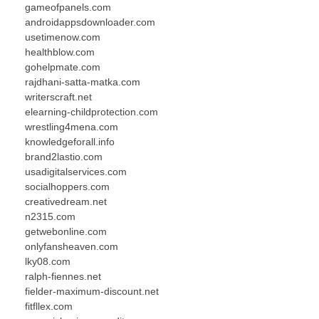
gameofpanels.com
androidappsdownloader.com
usetimenow.com
healthblow.com
gohelpmate.com
rajdhani-satta-matka.com
writerscraft.net
elearning-childprotection.com
wrestling4mena.com
knowledgeforall.info
brand2lastio.com
usadigitalservices.com
socialhoppers.com
creativedream.net
n2315.com
getwebonline.com
onlyfansheaven.com
lky08.com
ralph-fiennes.net
fielder-maximum-discount.net
fitfllex.com