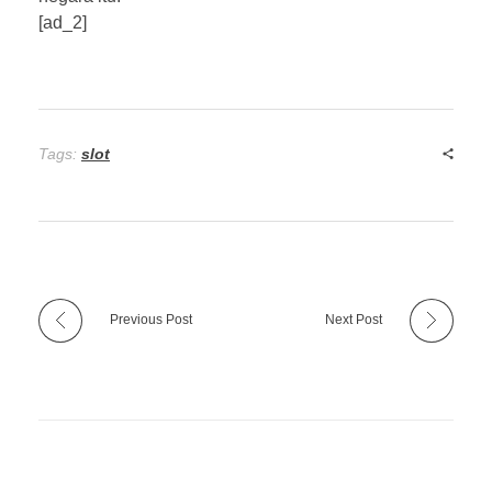
[ad_2]
Tags:
slot
Previous Post
Next Post