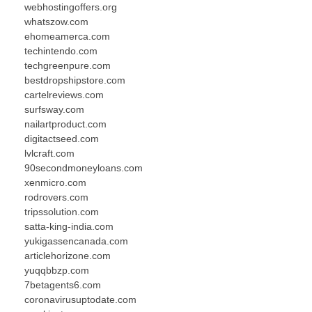
webhostingoffers.org
whatszow.com
ehomeamerca.com
techintendo.com
techgreenpure.com
bestdropshipstore.com
cartelreviews.com
surfsway.com
nailartproduct.com
digitactseed.com
lvlcraft.com
90secondmoneyloans.com
xenmicro.com
rodrovers.com
tripssolution.com
satta-king-india.com
yukigassencanada.com
articlehorizone.com
yuqqbbzp.com
7betagents6.com
coronavirusuptodate.com