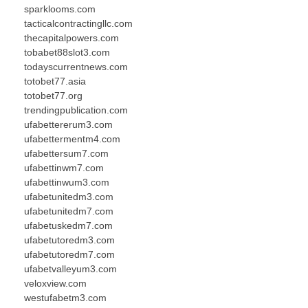
sparklooms.com
tacticalcontractingllc.com
thecapitalpowers.com
tobabet88slot3.com
todayscurrentnews.com
totobet77.asia
totobet77.org
trendingpublication.com
ufabettererum3.com
ufabettermentm4.com
ufabettersum7.com
ufabettinwm7.com
ufabettinwum3.com
ufabetunitedm3.com
ufabetunitedm7.com
ufabetuskedm7.com
ufabetutoredm3.com
ufabetutoredm7.com
ufabetvalleyum3.com
veloxview.com
westufabetm3.com