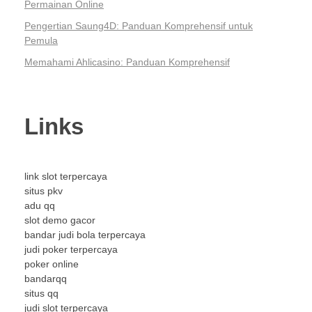
Permainan Online
Pengertian Saung4D: Panduan Komprehensif untuk
Pemula
Memahami Ahlicasino: Panduan Komprehensif
Links
link slot terpercaya
situs pkv
adu qq
slot demo gacor
bandar judi bola terpercaya
judi poker terpercaya
poker online
bandarqq
situs qq
judi slot terpercaya