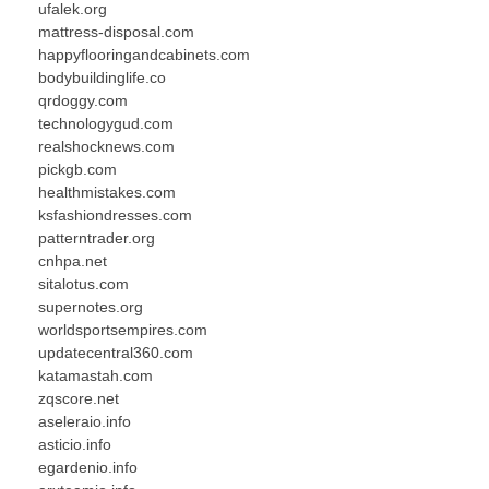
ufalek.org
mattress-disposal.com
happyflooringandcabinets.com
bodybuildinglife.co
qrdoggy.com
technologygud.com
realshocknews.com
pickgb.com
healthmistakes.com
ksfashiondresses.com
patterntrader.org
cnhpa.net
sitalotus.com
supernotes.org
worldsportsempires.com
updatecentral360.com
katamastah.com
zqscore.net
aseleraio.info
asticio.info
egardenio.info