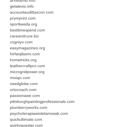
arxteamio.info
getalexio.info
accountaudittaxcon.com
prymprint.com
sportkeeda.org
besttimespend.com
careandcure.biz
cogniyo.com
easymagazines.org
hirfanjilasmi.com
hometricks.org
leathercraftpro.com
microgridpower.org
mixiqo.com
needglobe.com
ortocoach.com
passionawe.com
pittsburghpaintingprofessionals.com
plumberryworks.com
psychoterapiawioletanowak.com
quickultimate.com
quirkyquester.com