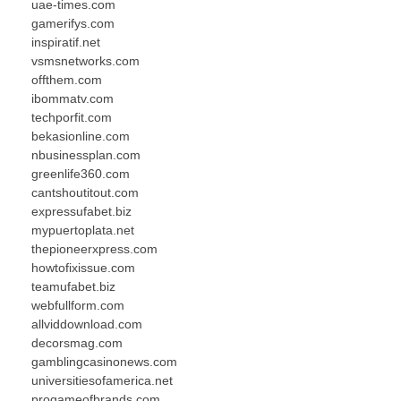
uae-times.com
gamerifys.com
inspiratif.net
vsmsnetworks.com
offthem.com
ibommatv.com
techporfit.com
bekasionline.com
nbusinessplan.com
greenlife360.com
cantshoutitout.com
expressufabet.biz
mypuertoplata.net
thepioneerxpress.com
howtofixissue.com
teamufabet.biz
webfullform.com
allviddownload.com
decorsmag.com
gamblingcasinonews.com
universitiesofamerica.net
progameofbrands.com