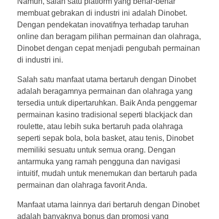
Namun, salah satu platform yang benar-benar
membuat gebrakan di industri ini adalah Dinobet.
Dengan pendekatan inovatifnya terhadap taruhan
online dan beragam pilihan permainan dan olahraga,
Dinobet dengan cepat menjadi pengubah permainan
di industri ini.
Salah satu manfaat utama bertaruh dengan Dinobet
adalah beragamnya permainan dan olahraga yang
tersedia untuk dipertaruhkan. Baik Anda penggemar
permainan kasino tradisional seperti blackjack dan
roulette, atau lebih suka bertaruh pada olahraga
seperti sepak bola, bola basket, atau tenis, Dinobet
memiliki sesuatu untuk semua orang. Dengan
antarmuka yang ramah pengguna dan navigasi
intuitif, mudah untuk menemukan dan bertaruh pada
permainan dan olahraga favorit Anda.
Manfaat utama lainnya dari bertaruh dengan Dinobet
adalah banyaknya bonus dan promosi yang