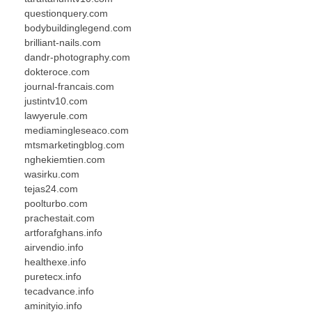
questionquery.com
bodybuildinglegend.com
brilliant-nails.com
dandr-photography.com
dokteroce.com
journal-francais.com
justintv10.com
lawyerule.com
mediamingleseaco.com
mtsmarketingblog.com
nghekiemtien.com
wasirku.com
tejas24.com
poolturbo.com
prachestait.com
artforafghans.info
airvendio.info
healthexe.info
puretecx.info
tecadvance.info
aminityio.info