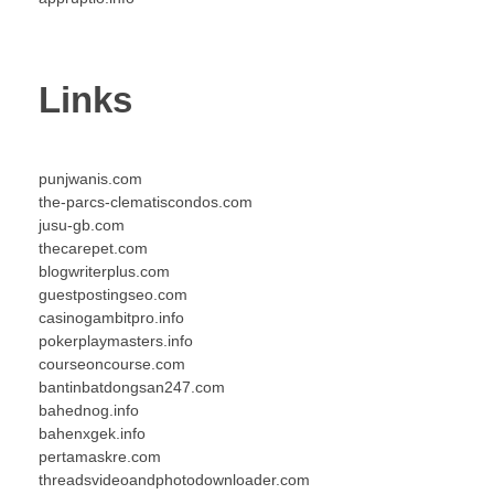
Links
punjwanis.com
the-parcs-clematiscondos.com
jusu-gb.com
thecarepet.com
blogwriterplus.com
guestpostingseo.com
casinogambitpro.info
pokerplaymasters.info
courseoncourse.com
bantinbatdongsan247.com
bahednog.info
bahenxgek.info
pertamaskre.com
threadsvideoandphotodownloader.com