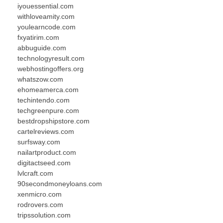
iyouessential.com
withloveamity.com
youlearncode.com
fxyatirim.com
abbuguide.com
technologyresult.com
webhostingoffers.org
whatszow.com
ehomeamerca.com
techintendo.com
techgreenpure.com
bestdropshipstore.com
cartelreviews.com
surfsway.com
nailartproduct.com
digitactseed.com
lvlcraft.com
90secondmoneyloans.com
xenmicro.com
rodrovers.com
tripssolution.com