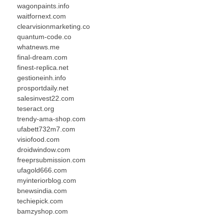
wagonpaints.info
waitfornext.com
clearvisionmarketing.co
quantum-code.co
whatnews.me
final-dream.com
finest-replica.net
gestioneinh.info
prosportdaily.net
salesinvest22.com
teseract.org
trendy-ama-shop.com
ufabett732m7.com
visiofood.com
droidwindow.com
freeprsubmission.com
ufagold666.com
myinteriorblog.com
bnewsindia.com
techiepick.com
bamzyshop.com