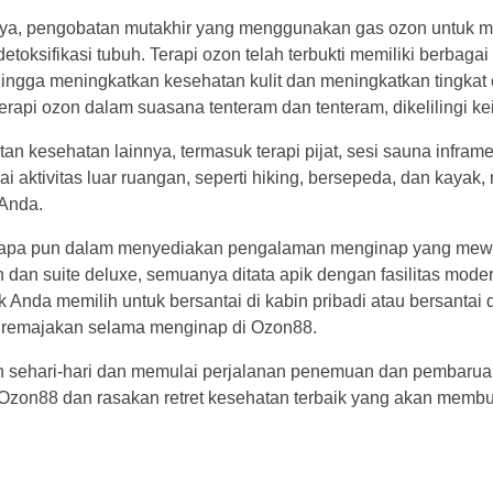
nnya, pengobatan mutakhir yang menggunakan gas ozon untuk 
toksifikasi tubuh. Terapi ozon telah terbukti memiliki berbagai
ingga meningkatkan kesehatan kulit dan meningkatkan tingkat 
pi ozon dalam suasana tenteram dan tenteram, dikelilingi ke
 kesehatan lainnya, termasuk terapi pijat, sesi sauna infram
gai aktivitas luar ruangan, seperti hiking, bersepeda, dan kaya
Anda.
a apa pun dalam menyediakan pengalaman menginap yang me
 dan suite deluxe, semuanya ditata apik dengan fasilitas mode
nda memilih untuk bersantai di kabin pribadi atau bersantai d
iremajakan selama menginap di Ozon88.
pan sehari-hari dan memulai perjalanan penemuan dan pembarua
 Ozon88 dan rasakan retret kesehatan terbaik yang akan memb
.