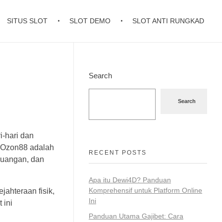
SITUS SLOT
SLOT DEMO
SLOT ANTI RUNGKAD
Search
Search
i-hari dan
. Ozon88 adalah
RECENT POSTS
 ruangan, dan
Apa itu Dewi4D? Panduan
Komprehensif untuk Platform Online
ahteraan fisik,
Ini
 ini
Panduan Utama Gajibet: Cara