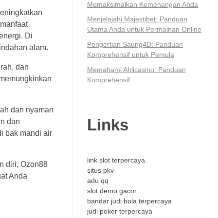
Memaksimalkan Kemenangan Anda
meningkatkan
Menjelajahi Majestibet: Panduan
 manfaat
Utama Anda untuk Permainan Online
energi. Di
Pengertian Saung4D: Panduan
indahan alam.
Komprehensif untuk Pemula
erah, dan
Memahami Ahlicasino: Panduan
k, memungkinkan
Komprehensif
wah dan nyaman
Links
rn dan
i bak mandi air
link slot terpercaya
n diri, Ozon88
situs pkv
uat Anda
adu qq
slot demo gacor
bandar judi bola terpercaya
judi poker terpercaya