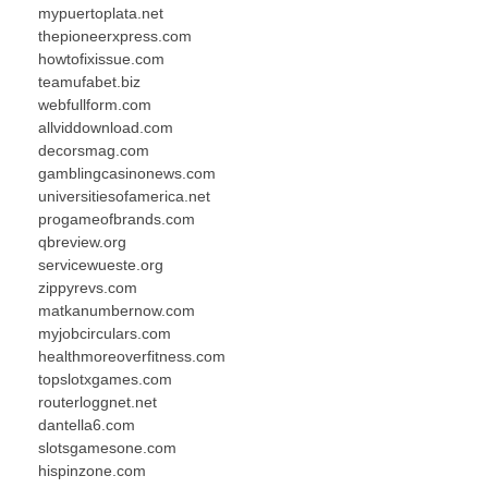
mypuertoplata.net
thepioneerxpress.com
howtofixissue.com
teamufabet.biz
webfullform.com
allviddownload.com
decorsmag.com
gamblingcasinonews.com
universitiesofamerica.net
progameofbrands.com
qbreview.org
servicewueste.org
zippyrevs.com
matkanumbernow.com
myjobcirculars.com
healthmoreoverfitness.com
topslotxgames.com
routerloggnet.net
dantella6.com
slotsgamesone.com
hispinzone.com