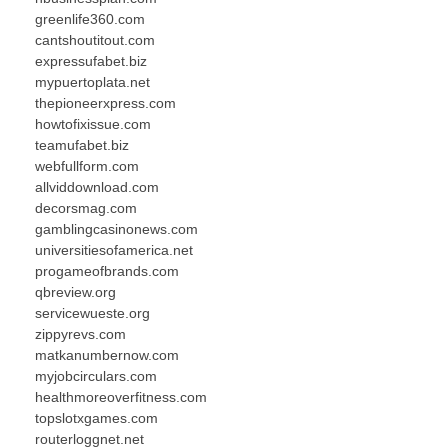
greenlife360.com
cantshoutitout.com
expressufabet.biz
mypuertoplata.net
thepioneerxpress.com
howtofixissue.com
teamufabet.biz
webfullform.com
allviddownload.com
decorsmag.com
gamblingcasinonews.com
universitiesofamerica.net
progameofbrands.com
qbreview.org
servicewueste.org
zippyrevs.com
matkanumbernow.com
myjobcirculars.com
healthmoreoverfitness.com
topslotxgames.com
routerloggnet.net