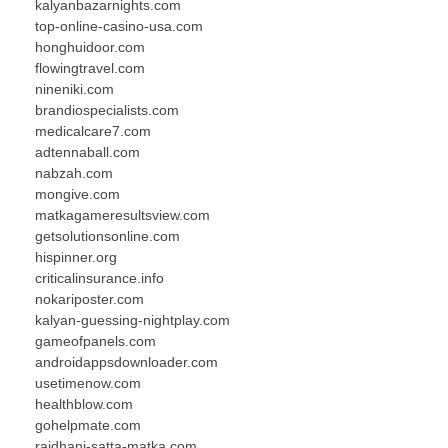
kalyanbazarnights.com
top-online-casino-usa.com
honghuidoor.com
flowingtravel.com
nineniki.com
brandiospecialists.com
medicalcare7.com
adtennaball.com
nabzah.com
mongive.com
matkagameresultsview.com
getsolutionsonline.com
hispinner.org
criticalinsurance.info
nokariposter.com
kalyan-guessing-nightplay.com
gameofpanels.com
androidappsdownloader.com
usetimenow.com
healthblow.com
gohelpmate.com
rajdhani-satta-matka.com