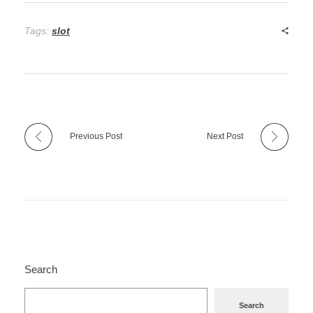
Tags:
slot
Previous Post
Next Post
Search
Search