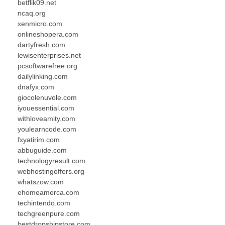
betflik09.net
ncaq.org
xenmicro.com
onlineshopera.com
dartyfresh.com
lewisenterprises.net
pcsoftwarefree.org
dailylinking.com
dnafyx.com
giocolenuvole.com
iyouessential.com
withloveamity.com
youlearncode.com
fxyatirim.com
abbuguide.com
technologyresult.com
webhostingoffers.org
whatszow.com
ehomeamerca.com
techintendo.com
techgreenpure.com
bestdropshipstore.com