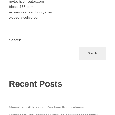
mytechcomputer.com
bioslot168.com
artsandcraftsauthority.com
webservicelive.com
Search
Search
Recent Posts
Memahami Ahlicasino: Panduan Komprehensif