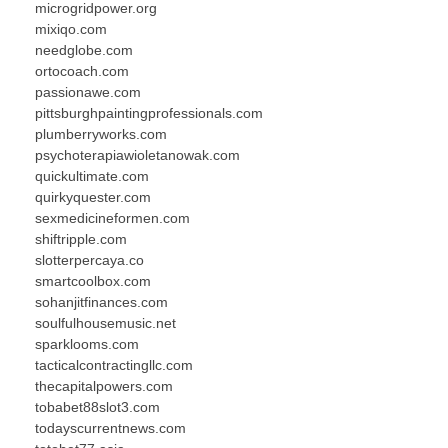
microgridpower.org
mixiqo.com
needglobe.com
ortocoach.com
passionawe.com
pittsburghpaintingprofessionals.com
plumberryworks.com
psychoterapiawioletanowak.com
quickultimate.com
quirkyquester.com
sexmedicineformen.com
shiftripple.com
slotterpercaya.co
smartcoolbox.com
sohanjitfinances.com
soulfulhousemusic.net
sparklooms.com
tacticalcontractingllc.com
thecapitalpowers.com
tobabet88slot3.com
todayscurrentnews.com