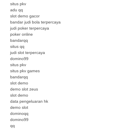
situs pkv
adu qq
slot demo gacor
bandar judi bola terpercaya
judi poker terpercaya
poker online
bandarqq
situs qq
judi slot terpercaya
domino99
situs pkv
situs pkv games
bandarqq
slot demo
demo slot zeus
slot demo
data pengeluaran hk
demo slot
dominoqq
domino99
qq