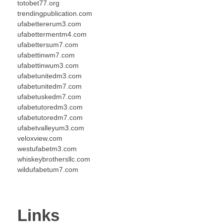
totobet77.org
trendingpublication.com
ufabettererum3.com
ufabettermentm4.com
ufabettersum7.com
ufabettinwm7.com
ufabettinwum3.com
ufabetunitedm3.com
ufabetunitedm7.com
ufabetuskedm7.com
ufabetutoredm3.com
ufabetutoredm7.com
ufabetvalleyum3.com
veloxview.com
westufabetm3.com
whiskeybrothersllc.com
wildufabetum7.com
Links