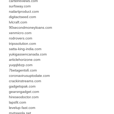
cartelreviews.com
surfsway.com
nailartproduct.com
digitactseed.com
lvlcraft.com
90secondmoneyloans.com
xenmicro.com
rodrovers.com
tripssolution.com
satta-king-india.com
yukigassencanada.com
articlehorizone.com
yuqqbbzp.com
7betagents6.com
coronavirusuptodate.com
crackinstreams.com
gadgetspak.com
gearsngadget.com
hireseodoctor.com
lapsfit.com
levelup-fast.com
mytreepla.net