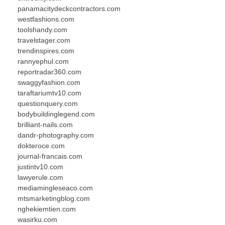
panamacitydeckcontractors.com
westfashions.com
toolshandy.com
travelstager.com
trendinspires.com
rannyephul.com
reportradar360.com
swaggyfashion.com
taraftariumtv10.com
questionquery.com
bodybuildinglegend.com
brilliant-nails.com
dandr-photography.com
dokteroce.com
journal-francais.com
justintv10.com
lawyerule.com
mediamingleseaco.com
mtsmarketingblog.com
nghekiemtien.com
wasirku.com