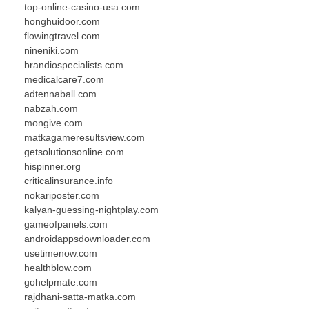
top-online-casino-usa.com
honghuidoor.com
flowingtravel.com
nineniki.com
brandiospecialists.com
medicalcare7.com
adtennaball.com
nabzah.com
mongive.com
matkagameresultsview.com
getsolutionsonline.com
hispinner.org
criticalinsurance.info
nokariposter.com
kalyan-guessing-nightplay.com
gameofpanels.com
androidappsdownloader.com
usetimenow.com
healthblow.com
gohelpmate.com
rajdhani-satta-matka.com