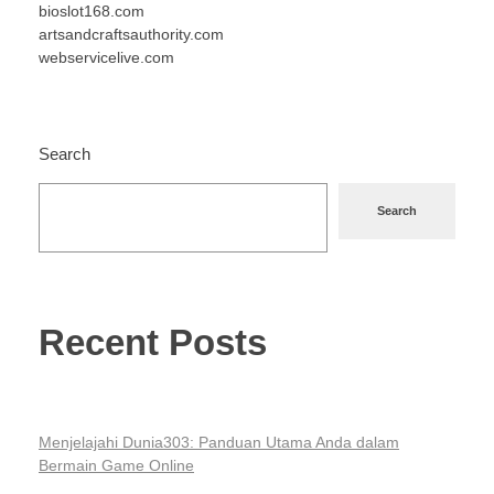
bioslot168.com
artsandcraftsauthority.com
webservicelive.com
Search
Search
Recent Posts
Menjelajahi Dunia303: Panduan Utama Anda dalam
Bermain Game Online