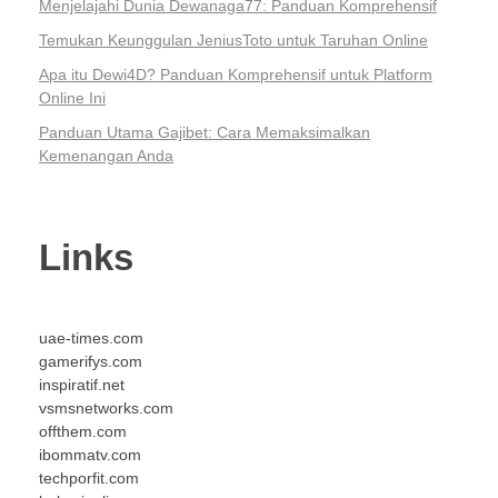
Menjelajahi Dunia Dewanaga77: Panduan Komprehensif
Temukan Keunggulan JeniusToto untuk Taruhan Online
Apa itu Dewi4D? Panduan Komprehensif untuk Platform
Online Ini
Panduan Utama Gajibet: Cara Memaksimalkan
Kemenangan Anda
Links
uae-times.com
gamerifys.com
inspiratif.net
vsmsnetworks.com
offthem.com
ibommatv.com
techporfit.com