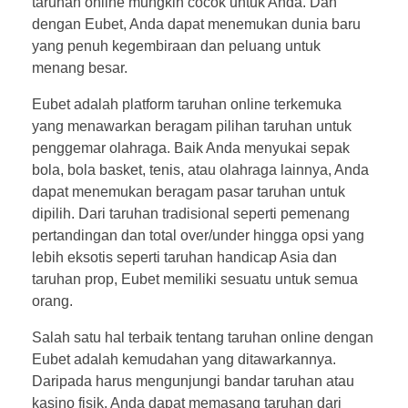
taruhan online mungkin cocok untuk Anda. Dan
dengan Eubet, Anda dapat menemukan dunia baru
yang penuh kegembiraan dan peluang untuk
menang besar.
Eubet adalah platform taruhan online terkemuka
yang menawarkan beragam pilihan taruhan untuk
penggemar olahraga. Baik Anda menyukai sepak
bola, bola basket, tenis, atau olahraga lainnya, Anda
dapat menemukan beragam pasar taruhan untuk
dipilih. Dari taruhan tradisional seperti pemenang
pertandingan dan total over/under hingga opsi yang
lebih eksotis seperti taruhan handicap Asia dan
taruhan prop, Eubet memiliki sesuatu untuk semua
orang.
Salah satu hal terbaik tentang taruhan online dengan
Eubet adalah kemudahan yang ditawarkannya.
Daripada harus mengunjungi bandar taruhan atau
kasino fisik, Anda dapat memasang taruhan dari