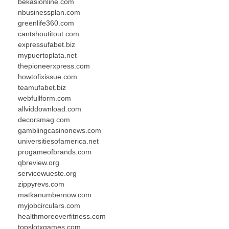
bekasionline.com
nbusinessplan.com
greenlife360.com
cantshoutitout.com
expressufabet.biz
mypuertoplata.net
thepioneerxpress.com
howtofixissue.com
teamufabet.biz
webfullform.com
allviddownload.com
decorsmag.com
gamblingcasinonews.com
universitiesofamerica.net
progameofbrands.com
qbreview.org
servicewueste.org
zippyrevs.com
matkanumbernow.com
myjobcirculars.com
healthmoreoverfitness.com
topslotxgames.com