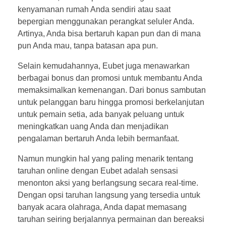
kenyamanan rumah Anda sendiri atau saat
bepergian menggunakan perangkat seluler Anda.
Artinya, Anda bisa bertaruh kapan pun dan di mana
pun Anda mau, tanpa batasan apa pun.
Selain kemudahannya, Eubet juga menawarkan
berbagai bonus dan promosi untuk membantu Anda
memaksimalkan kemenangan. Dari bonus sambutan
untuk pelanggan baru hingga promosi berkelanjutan
untuk pemain setia, ada banyak peluang untuk
meningkatkan uang Anda dan menjadikan
pengalaman bertaruh Anda lebih bermanfaat.
Namun mungkin hal yang paling menarik tentang
taruhan online dengan Eubet adalah sensasi
menonton aksi yang berlangsung secara real-time.
Dengan opsi taruhan langsung yang tersedia untuk
banyak acara olahraga, Anda dapat memasang
taruhan seiring berjalannya permainan dan bereaksi