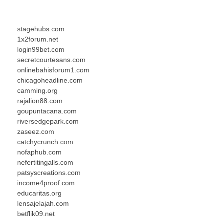
stagehubs.com
1x2forum.net
login99bet.com
secretcourtesans.com
onlinebahisforum1.com
chicagoheadline.com
camming.org
rajalion88.com
goupuntacana.com
riversedgepark.com
zaseez.com
catchycrunch.com
nofaphub.com
nefertitingalls.com
patsyscreations.com
income4proof.com
educaritas.org
lensajelajah.com
betflik09.net