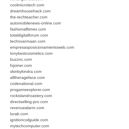
coolmicrotech.com
dreamhousehack.com
the-techteacher.com
automobilenews-online.com
fashionalltimes.com
totaldigitalforum.com
technoarmaan.com
empresasposicionamientoweb.com
tonybestcosmetics.com
buzznc.com
fxjoiner.com
skinbykindra.com
alltherageface.com
codenational.com
progameexplorer.com
rockislandroastery.com
directselling-pro.com
revenuealarm.com
lurab.com
ignitioncoilguide.com
mytechcomputer.com