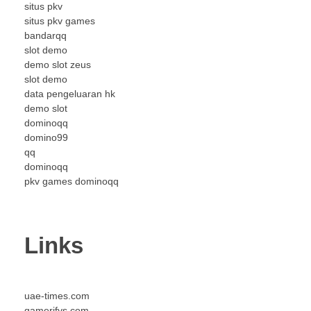
situs pkv
situs pkv games
bandarqq
slot demo
demo slot zeus
slot demo
data pengeluaran hk
demo slot
dominoqq
domino99
qq
dominoqq
pkv games dominoqq
Links
uae-times.com
gamerifys.com