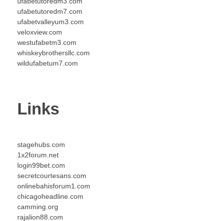
ufabetutoredm3.com
ufabetutoredm7.com
ufabetvalleyum3.com
veloxview.com
westufabetm3.com
whiskeybrothersllc.com
wildufabetum7.com
Links
stagehubs.com
1x2forum.net
login99bet.com
secretcourtesans.com
onlinebahisforum1.com
chicagoheadline.com
camming.org
rajalion88.com