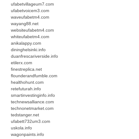
ufabetvillageum7.com
ufabetvoicem3.com
waveufabetm4.com
wayang88.net
websiteufabetm4.com
whiteufabetm4.com
anikalappy.com
dininghelsinki.info
duanfrescariverside.info
etilerx.com
finestreplica.net
flounderandfumble.com
healthohunt.com
retefuturah.info
smartinvestinginfo.info
technewsalliance.com
technonetmarket.com
tedstanger.net
ufabett732um3.com
uskola.info
wagonpaints.info