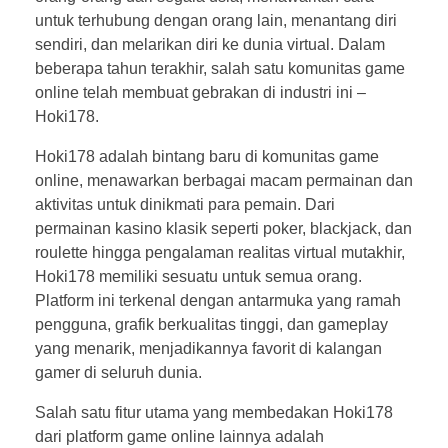
untuk terhubung dengan orang lain, menantang diri
sendiri, dan melarikan diri ke dunia virtual. Dalam
beberapa tahun terakhir, salah satu komunitas game
online telah membuat gebrakan di industri ini –
Hoki178.
Hoki178 adalah bintang baru di komunitas game
online, menawarkan berbagai macam permainan dan
aktivitas untuk dinikmati para pemain. Dari
permainan kasino klasik seperti poker, blackjack, dan
roulette hingga pengalaman realitas virtual mutakhir,
Hoki178 memiliki sesuatu untuk semua orang.
Platform ini terkenal dengan antarmuka yang ramah
pengguna, grafik berkualitas tinggi, dan gameplay
yang menarik, menjadikannya favorit di kalangan
gamer di seluruh dunia.
Salah satu fitur utama yang membedakan Hoki178
dari platform game online lainnya adalah