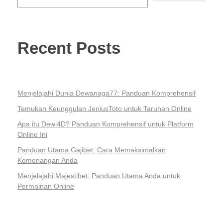
Recent Posts
Menjelajahi Dunia Dewanaga77: Panduan Komprehensif
Temukan Keunggulan JeniusToto untuk Taruhan Online
Apa itu Dewi4D? Panduan Komprehensif untuk Platform
Online Ini
Panduan Utama Gajibet: Cara Memaksimalkan
Kemenangan Anda
Menjelajahi Majestibet: Panduan Utama Anda untuk
Permainan Online