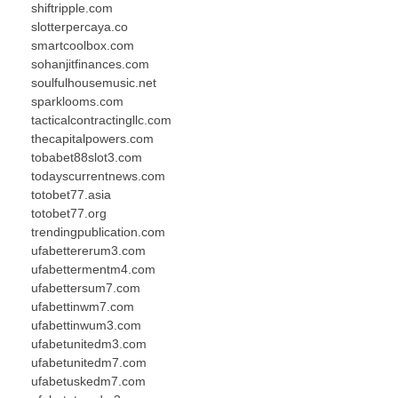
shiftripple.com
slotterpercaya.co
smartcoolbox.com
sohanjitfinances.com
soulfulhousemusic.net
sparklooms.com
tacticalcontractingllc.com
thecapitalpowers.com
tobabet88slot3.com
todayscurrentnews.com
totobet77.asia
totobet77.org
trendingpublication.com
ufabettererum3.com
ufabettermentm4.com
ufabettersum7.com
ufabettinwm7.com
ufabettinwum3.com
ufabetunitedm3.com
ufabetunitedm7.com
ufabetuskedm7.com