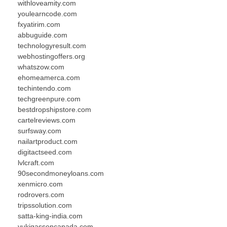
withloveamity.com
youlearncode.com
fxyatirim.com
abbuguide.com
technologyresult.com
webhostingoffers.org
whatszow.com
ehomeamerca.com
techintendo.com
techgreenpure.com
bestdropshipstore.com
cartelreviews.com
surfsway.com
nailartproduct.com
digitactseed.com
lvlcraft.com
90secondmoneyloans.com
xenmicro.com
rodrovers.com
tripssolution.com
satta-king-india.com
yukigassencanada.com