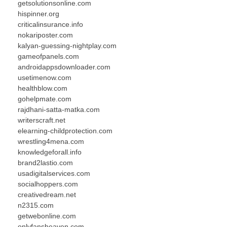
getsolutionsonline.com
hispinner.org
criticalinsurance.info
nokariposter.com
kalyan-guessing-nightplay.com
gameofpanels.com
androidappsdownloader.com
usetimenow.com
healthblow.com
gohelpmate.com
rajdhani-satta-matka.com
writerscraft.net
elearning-childprotection.com
wrestling4mena.com
knowledgeforall.info
brand2lastio.com
usadigitalservices.com
socialhoppers.com
creativedream.net
n2315.com
getwebonline.com
onlyfansheaven.com