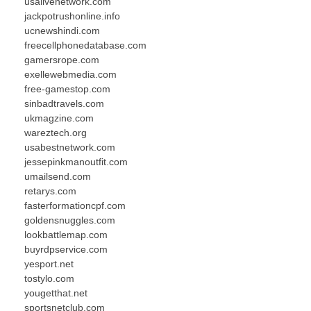
usalivenetwork.com
jackpotrushonline.info
ucnewshindi.com
freecellphonedatabase.com
gamersrope.com
exellewebmedia.com
free-gamestop.com
sinbadtravels.com
ukmagzine.com
wareztech.org
usabestnetwork.com
jessepinkmanoutfit.com
umailsend.com
retarys.com
fasterformationcpf.com
goldensnuggles.com
lookbattlemap.com
buyrdpservice.com
yesport.net
tostylo.com
yougetthat.net
sportsnetclub.com