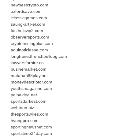
newbestcrypto.com
oxfordsave.com
iclassicgames.com
saung-artikel.com
fasthokivip2.com
observersports.com
cryptominingplus.com
aquinoticiaspe.com
longhairedfrenchbulldog.com
lawyersforhire.co
businemarket.com
matahari88play.net
moneydescriptor.com
youthsmagazine.com
painaidee.net
sportsdarkest.com
webtoon.biz
thesportswires.com
hyungpro.com
sportingnewsnet.com
sportstime24day.com