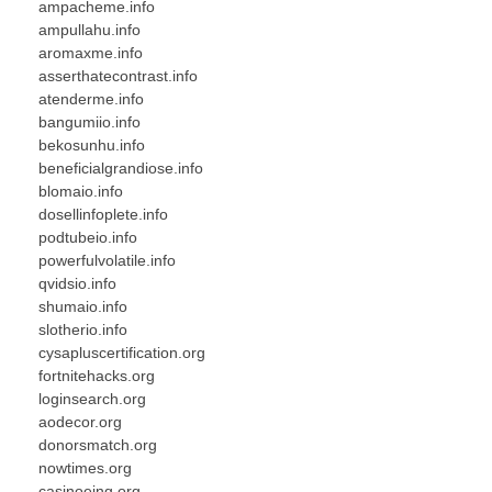
ampacheme.info
ampullahu.info
aromaxme.info
asserthatecontrast.info
atenderme.info
bangumiio.info
bekosunhu.info
beneficialgrandiose.info
blomaio.info
dosellinfoplete.info
podtubeio.info
powerfulvolatile.info
qvidsio.info
shumaio.info
slotherio.info
cysapluscertification.org
fortnitehacks.org
loginsearch.org
aodecor.org
donorsmatch.org
nowtimes.org
casinoeing.org