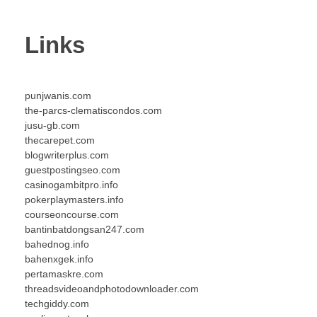
Links
punjwanis.com
the-parcs-clematiscondos.com
jusu-gb.com
thecarepet.com
blogwriterplus.com
guestpostingseo.com
casinogambitpro.info
pokerplaymasters.info
courseoncourse.com
bantinbatdongsan247.com
bahednog.info
bahenxgek.info
pertamaskre.com
threadsvideoandphotodownloader.com
techgiddy.com