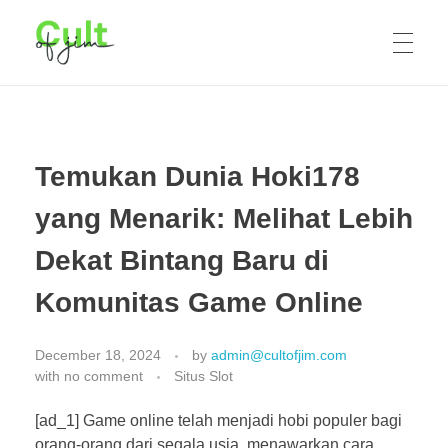
Mainkan slot gacor dari Pragmatic Play malam ini dengan deposit dana. Kesempatan maxwin besar ada di tangan Anda untuk hasil maksimal.
HOME
Temukan Dunia Hoki178
SITUS SLOT
yang Menarik: Melihat Lebih
Dekat Bintang Baru di
SLOT DEMO
Komunitas Game Online
December 18, 2024
by
admin@cultofjim.com
SLOT ANTI RUNGKAD
with
no comment
Situs Slot
[ad_1] Game online telah menjadi hobi populer bagi
orang-orang dari segala usia, menawarkan cara