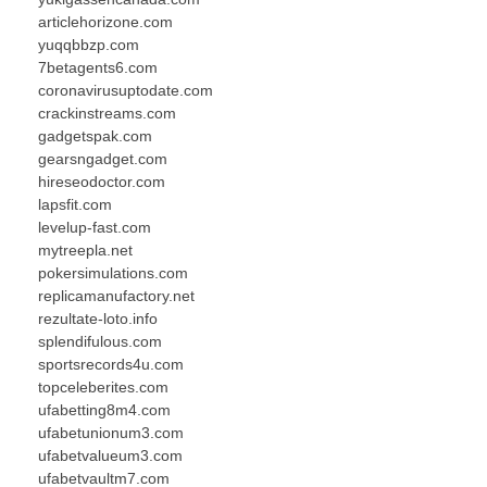
articlehorizone.com
yuqqbbzp.com
7betagents6.com
coronavirusuptodate.com
crackinstreams.com
gadgetspak.com
gearsngadget.com
hireseodoctor.com
lapsfit.com
levelup-fast.com
mytreepla.net
pokersimulations.com
replicamanufactory.net
rezultate-loto.info
splendifulous.com
sportsrecords4u.com
topceleberites.com
ufabetting8m4.com
ufabetunionum3.com
ufabetvalueum3.com
ufabetvaultm7.com