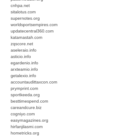
cnhpa.net
sitalotus.com
supernotes.org
worldsportsempires.com
updatecentral360.com
katamastah.com
zqscore.net
aseleraio.info
asticio.info
egardenio.info
arxteamio.info
getalexio.info
accountaudittaxcon.com
prymprint.com
sportkeeda.org
besttimespend.com
careandcure.biz
cogniyo.com
easymagazines.org
hirfanjilasmi.com
hometricks.org