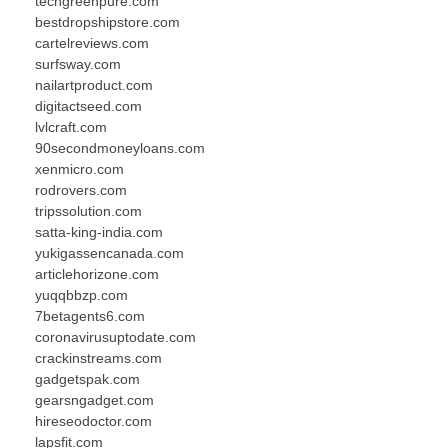
techgreenpure.com
bestdropshipstore.com
cartelreviews.com
surfsway.com
nailartproduct.com
digitactseed.com
lvlcraft.com
90secondmoneyloans.com
xenmicro.com
rodrovers.com
tripssolution.com
satta-king-india.com
yukigassencanada.com
articlehorizone.com
yuqqbbzp.com
7betagents6.com
coronavirusuptodate.com
crackinstreams.com
gadgetspak.com
gearsngadget.com
hireseodoctor.com
lapsfit.com