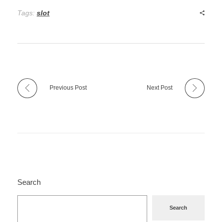
Tags:
slot
Previous Post
Next Post
Search
Search