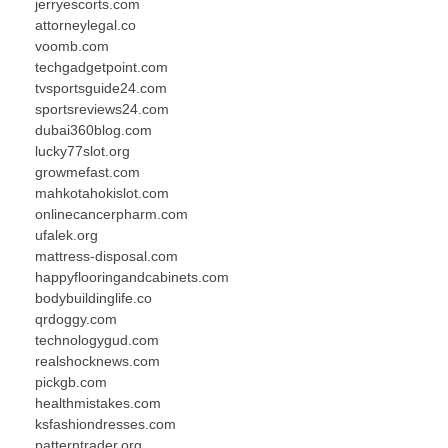
jerryescorts.com
attorneylegal.co
voomb.com
techgadgetpoint.com
tvsportsguide24.com
sportsreviews24.com
dubai360blog.com
lucky77slot.org
growmefast.com
mahkotahokislot.com
onlinecancerpharm.com
ufalek.org
mattress-disposal.com
happyflooringandcabinets.com
bodybuildinglife.co
qrdoggy.com
technologygud.com
realshocknews.com
pickgb.com
healthmistakes.com
ksfashiondresses.com
patterntrader.org