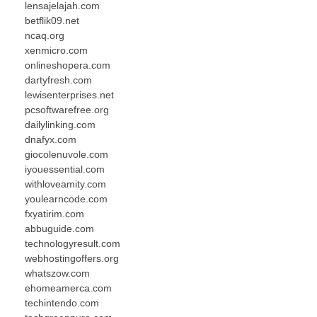
lensajelajah.com
betflik09.net
ncaq.org
xenmicro.com
onlineshopera.com
dartyfresh.com
lewisenterprises.net
pcsoftwarefree.org
dailylinking.com
dnafyx.com
giocolenuvole.com
iyouessential.com
withloveamity.com
youlearncode.com
fxyatirim.com
abbuguide.com
technologyresult.com
webhostingoffers.org
whatszow.com
ehomeamerca.com
techintendo.com