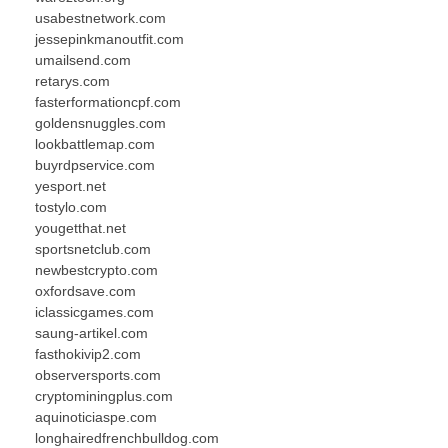
usabestnetwork.com
jessepinkmanoutfit.com
umailsend.com
retarys.com
fasterformationcpf.com
goldensnuggles.com
lookbattlemap.com
buyrdpservice.com
yesport.net
tostylo.com
yougetthat.net
sportsnetclub.com
newbestcrypto.com
oxfordsave.com
iclassicgames.com
saung-artikel.com
fasthokivip2.com
observersports.com
cryptominingplus.com
aquinoticiaspe.com
longhairedfrenchbulldog.com