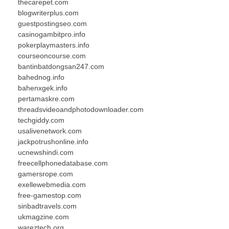
thecarepet.com
blogwriterplus.com
guestpostingseo.com
casinogambitpro.info
pokerplaymasters.info
courseoncourse.com
bantinbatdongsan247.com
bahednog.info
bahenxgek.info
pertamaskre.com
threadsvideoandphotodownloader.com
techgiddy.com
usalivenetwork.com
jackpotrushonline.info
ucnewshindi.com
freecellphonedatabase.com
gamersrope.com
exellewebmedia.com
free-gamestop.com
sinbadtravels.com
ukmagzine.com
wareztech.org