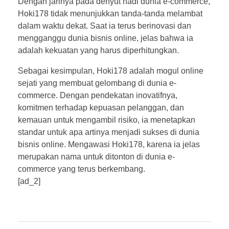
Dengan jarinya pada denyut nadi dunia e-commerce,
Hoki178 tidak menunjukkan tanda-tanda melambat
dalam waktu dekat. Saat ia terus berinovasi dan
mengganggu dunia bisnis online, jelas bahwa ia
adalah kekuatan yang harus diperhitungkan.
Sebagai kesimpulan, Hoki178 adalah mogul online
sejati yang membuat gelombang di dunia e-
commerce. Dengan pendekatan inovatifnya,
komitmen terhadap kepuasan pelanggan, dan
kemauan untuk mengambil risiko, ia menetapkan
standar untuk apa artinya menjadi sukses di dunia
bisnis online. Mengawasi Hoki178, karena ia jelas
merupakan nama untuk ditonton di dunia e-
commerce yang terus berkembang.
[ad_2]