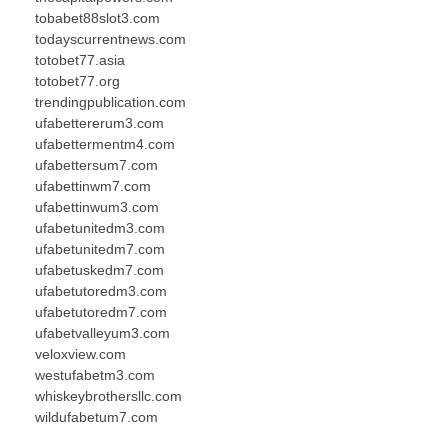
tobabet88slot3.com
todayscurrentnews.com
totobet77.asia
totobet77.org
trendingpublication.com
ufabettererum3.com
ufabettermentm4.com
ufabettersum7.com
ufabettinwm7.com
ufabettinwum3.com
ufabetunitedm3.com
ufabetunitedm7.com
ufabetuskedm7.com
ufabetutoredm3.com
ufabetutoredm7.com
ufabetvalleyum3.com
veloxview.com
westufabetm3.com
whiskeybrothersllc.com
wildufabetum7.com