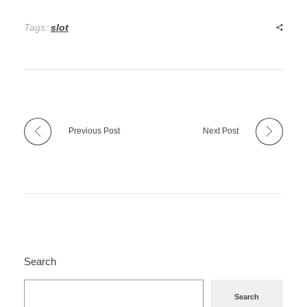
Tags:
slot
Previous Post
Next Post
Search
Search