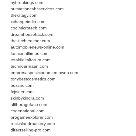
nybreakings.com
outstationcabsservices.com
thekrtagy.com
xchangeindia.com
coolmicrotech.com
dreamhousehack.com
the-techteacher.com
automobilenews-online.com
fashionalltimes.com
totaldigitalforum.com
technoarmaan.com
empresasposicionamientoweb.com
tonybestcosmetics.com
buzznc.com
fxjoiner.com
skinbykindra.com
alltherageface.com
codenational.com
progameexplorer.com
rockislandroastery.com
directselling-pro.com