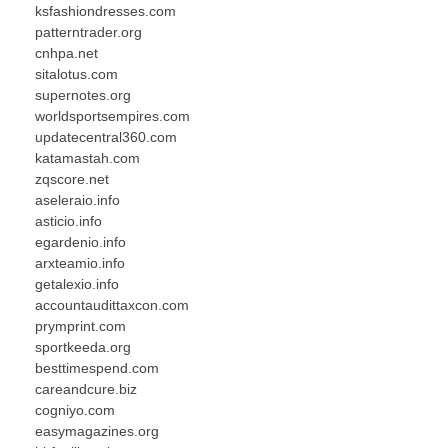
ksfashiondresses.com
patterntrader.org
cnhpa.net
sitalotus.com
supernotes.org
worldsportsempires.com
updatecentral360.com
katamastah.com
zqscore.net
aseleraio.info
asticio.info
egardenio.info
arxteamio.info
getalexio.info
accountaudittaxcon.com
prymprint.com
sportkeeda.org
besttimespend.com
careandcure.biz
cogniyo.com
easymagazines.org