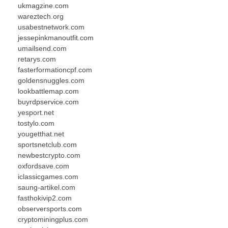
ukmagzine.com
wareztech.org
usabestnetwork.com
jessepinkmanoutfit.com
umailsend.com
retarys.com
fasterformationcpf.com
goldensnuggles.com
lookbattlemap.com
buyrdpservice.com
yesport.net
tostylo.com
yougetthat.net
sportsnetclub.com
newbestcrypto.com
oxfordsave.com
iclassicgames.com
saung-artikel.com
fasthokivip2.com
observersports.com
cryptominingplus.com