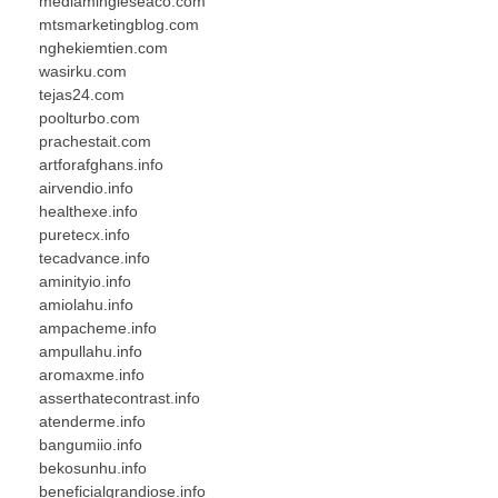
mediamingleseaco.com
mtsmarketingblog.com
nghekiemtien.com
wasirku.com
tejas24.com
poolturbo.com
prachestait.com
artforafghans.info
airvendio.info
healthexe.info
puretecx.info
tecadvance.info
aminityio.info
amiolahu.info
ampacheme.info
ampullahu.info
aromaxme.info
asserthatecontrast.info
atenderme.info
bangumiio.info
bekosunhu.info
beneficialgrandiose.info