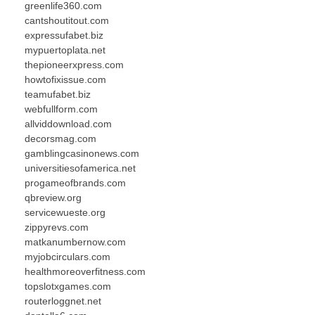
greenlife360.com
cantshoutitout.com
expressufabet.biz
mypuertoplata.net
thepioneerxpress.com
howtofixissue.com
teamufabet.biz
webfullform.com
allviddownload.com
decorsmag.com
gamblingcasinonews.com
universitiesofamerica.net
progameofbrands.com
qbreview.org
servicewueste.org
zippyrevs.com
matkanumbernow.com
myjobcirculars.com
healthmoreoverfitness.com
topslotxgames.com
routerloggnet.net