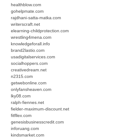
healthblow.com
gohelpmate.com
rajdhani-satta-matka.com
writerscraft.net
elearning-childprotection.com
wrestling4mena.com
knowledgeforall.info
brand2lastio.com
usadigitalservices.com
socialhoppers.com
creativedream.net
n2315.com
getwebonline.com
onlyfansheaven.com
lky08.com
ralph-fiennes.net
fielder-maximum-discount.net
fitfllex.com
genesisbusinesscredit.com
inforuang.com
kindsmarket.com