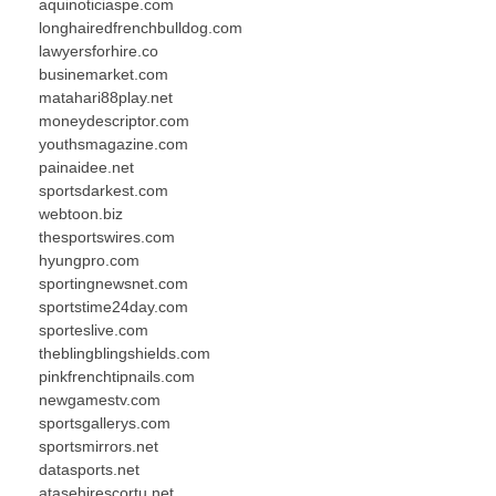
aquinoticiaspe.com
longhairedfrenchbulldog.com
lawyersforhire.co
businemarket.com
matahari88play.net
moneydescriptor.com
youthsmagazine.com
painaidee.net
sportsdarkest.com
webtoon.biz
thesportswires.com
hyungpro.com
sportingnewsnet.com
sportstime24day.com
sporteslive.com
theblingblingshields.com
pinkfrenchtipnails.com
newgamestv.com
sportsgallerys.com
sportsmirrors.net
datasports.net
atasehirescortu.net