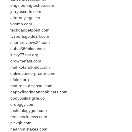
engineeringtechub.com
jerryescorts.com
attorneylegal.co
voomb.com
techgadgetpoint.com
tvsportsguide24.com
sportsreviews24.com
dubai360blog.com
lucky77slot.org
growmefast.com
mahkotahokislot.com
onlinecancerpharm.com
ufalek.org
mattress-disposal.com
happyflooringandcabinets.com
bodybuildinglife.co
qrdoggy.com
technologygud.com
realshocknews.com
pickgb.com
healthmistakes.com