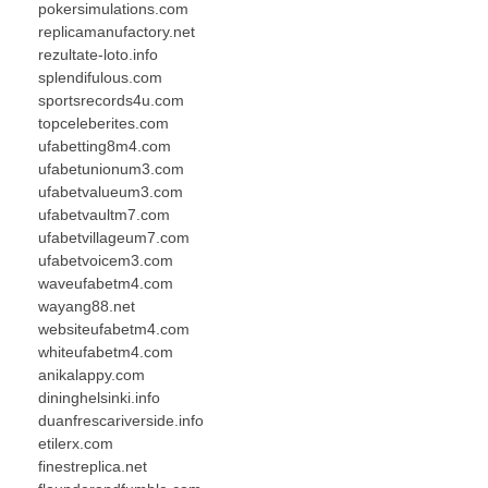
pokersimulations.com
replicamanufactory.net
rezultate-loto.info
splendifulous.com
sportsrecords4u.com
topceleberites.com
ufabetting8m4.com
ufabetunionum3.com
ufabetvalueum3.com
ufabetvaultm7.com
ufabetvillageum7.com
ufabetvoicem3.com
waveufabetm4.com
wayang88.net
websiteufabetm4.com
whiteufabetm4.com
anikalappy.com
dininghelsinki.info
duanfrescariverside.info
etilerx.com
finestreplica.net