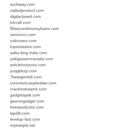
surfsway.com
nailartproduct.com
digitactseed.com
lvlcraft.com
90secondmoneyloans.com
xenmicro.com
rodrovers.com
tripssolution.com
satta-king-india.com
yukigassencanada.com
articlehorizone.com
yuqqbbzp.com
7betagents6.com
coronavirusuptodate.com
crackinstreams.com
gadgetspak.com
gearsngadget.com
hireseodoctor.com
lapsfit.com
levelup-fast.com
mytreepla.net