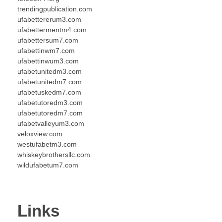
trendingpublication.com
ufabettererum3.com
ufabettermentm4.com
ufabettersum7.com
ufabettinwm7.com
ufabettinwum3.com
ufabetunitedm3.com
ufabetunitedm7.com
ufabetuskedm7.com
ufabetutoredm3.com
ufabetutoredm7.com
ufabetvalleyum3.com
veloxview.com
westufabetm3.com
whiskeybrothersllc.com
wildufabetum7.com
Links