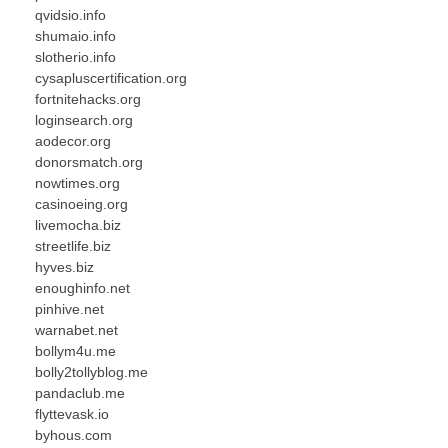
qvidsio.info
shumaio.info
slotherio.info
cysapluscertification.org
fortnitehacks.org
loginsearch.org
aodecor.org
donorsmatch.org
nowtimes.org
casinoeing.org
livemocha.biz
streetlife.biz
hyves.biz
enoughinfo.net
pinhive.net
warnabet.net
bollym4u.me
bolly2tollyblog.me
pandaclub.me
flyttevask.io
byhous.com