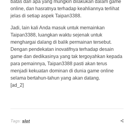
batas dari apa yang mungkin dilakukan dalam game
online, dan hasratnya terhadap keahliannya terlihat
jelas di setiap aspek Taipan3388.
Jadi, lain kali Anda masuk untuk memainkan
Taipan3388, luangkan waktu sejenak untuk
menghargai dalang di balik permainan tersebut.
Dengan pendekatan inovatifnya terhadap desain
game dan dedikasinya yang tak tergoyahkan kepada
para pemainnya, Taipan3388 pasti akan terus
menjadi kekuatan dominan di dunia game online
selama bertahun-tahun yang akan datang.
[ad_2]
Tags:
slot