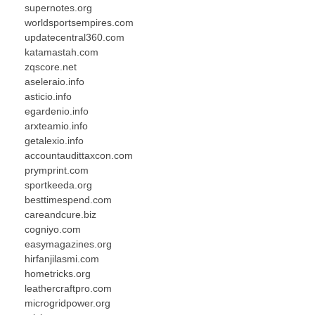
supernotes.org
worldsportsempires.com
updatecentral360.com
katamastah.com
zqscore.net
aseleraio.info
asticio.info
egardenio.info
arxteamio.info
getalexio.info
accountaudittaxcon.com
prymprint.com
sportkeeda.org
besttimespend.com
careandcure.biz
cogniyo.com
easymagazines.org
hirfanjilasmi.com
hometricks.org
leathercraftpro.com
microgridpower.org