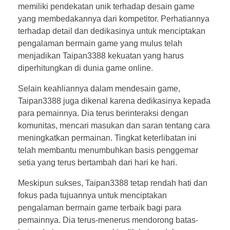
memiliki pendekatan unik terhadap desain game
yang membedakannya dari kompetitor. Perhatiannya
terhadap detail dan dedikasinya untuk menciptakan
pengalaman bermain game yang mulus telah
menjadikan Taipan3388 kekuatan yang harus
diperhitungkan di dunia game online.
Selain keahliannya dalam mendesain game,
Taipan3388 juga dikenal karena dedikasinya kepada
para pemainnya. Dia terus berinteraksi dengan
komunitas, mencari masukan dan saran tentang cara
meningkatkan permainan. Tingkat keterlibatan ini
telah membantu menumbuhkan basis penggemar
setia yang terus bertambah dari hari ke hari.
Meskipun sukses, Taipan3388 tetap rendah hati dan
fokus pada tujuannya untuk menciptakan
pengalaman bermain game terbaik bagi para
pemainnya. Dia terus-menerus mendorong batas-