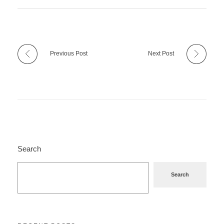
Previous Post
Next Post
Search
Search