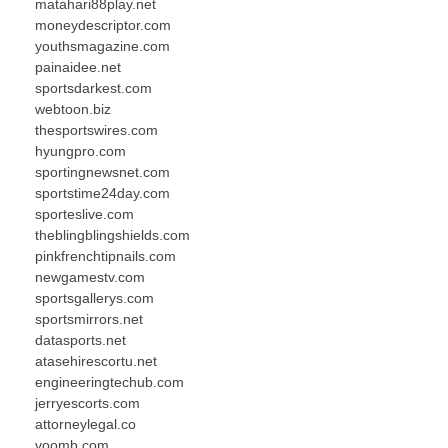
matahari88play.net
moneydescriptor.com
youthsmagazine.com
painaidee.net
sportsdarkest.com
webtoon.biz
thesportswires.com
hyungpro.com
sportingnewsnet.com
sportstime24day.com
sporteslive.com
theblingblingshields.com
pinkfrenchtipnails.com
newgamestv.com
sportsgallerys.com
sportsmirrors.net
datasports.net
atasehirescortu.net
engineeringtechub.com
jerryescorts.com
attorneylegal.co
voomb.com