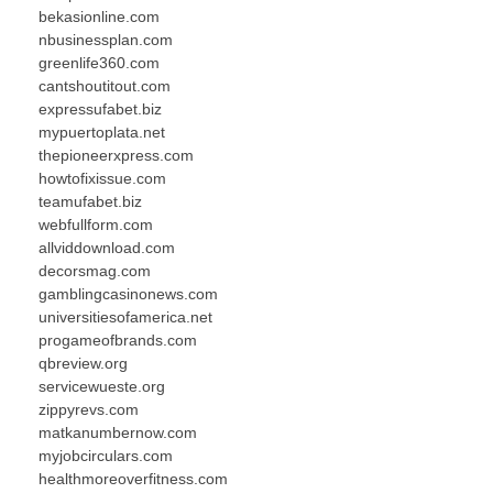
bekasionline.com
nbusinessplan.com
greenlife360.com
cantshoutitout.com
expressufabet.biz
mypuertoplata.net
thepioneerxpress.com
howtofixissue.com
teamufabet.biz
webfullform.com
allviddownload.com
decorsmag.com
gamblingcasinonews.com
universitiesofamerica.net
progameofbrands.com
qbreview.org
servicewueste.org
zippyrevs.com
matkanumbernow.com
myjobcirculars.com
healthmoreoverfitness.com