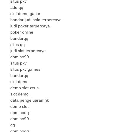
situs pkv
adu qq
slot demo gacor
bandar judi bola terpercaya
judi poker terpercaya
poker online
bandarqq
situs qq
judi slot terpercaya
domino99
situs pkv
situs pkv games
bandarqq
slot demo
demo slot zeus
slot demo
data pengeluaran hk
demo slot
dominoqq
domino99
qq
dominoqq