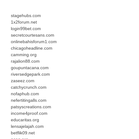
stagehubs.com
1x2forum.net
login99bet.com
secretcourtesans.com
onlinebahisforum1.com
chicagoheadline.com
camming.org
rajalion88.com
goupuntacana.com
riversedgepark.com
zaseez.com
catchycrunch.com
nofaphub.com
nefertitingalls.com
patsyscreations.com
income4proof.com
educaritas.org
lensajelajah.com
betflik09.net