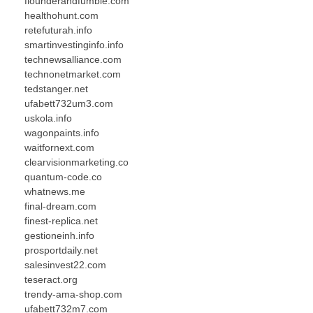
flounderandfumble.com
healthohunt.com
retefuturah.info
smartinvestinginfo.info
technewsalliance.com
technonetmarket.com
tedstanger.net
ufabett732um3.com
uskola.info
wagonpaints.info
waitfornext.com
clearvisionmarketing.co
quantum-code.co
whatnews.me
final-dream.com
finest-replica.net
gestioneinh.info
prosportdaily.net
salesinvest22.com
teseract.org
trendy-ama-shop.com
ufabett732m7.com