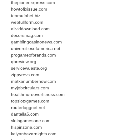
thepioneerxpress.com
howtofixissue.com
teamufabet.biz
webfullform.com
allviddownload.com
decorsmag.com
gamblingcasinonews.com
universitiesofamerica.net
progameofbrands.com
qbreview.org
servicewueste.org
zippyrevs.com
matkanumbernow.com
myjobcirculars.com
healthmoreoverfitness.com
topslotxgames.com
routerloggnet.net
dantella6.com
slotsgamesone.com
hispinzone.com
kalyanbazarnights.com