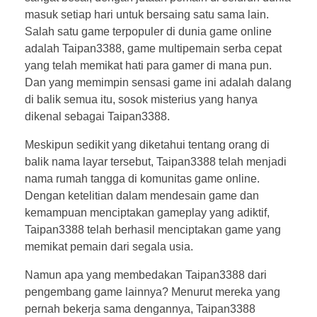
masuk setiap hari untuk bersaing satu sama lain.
Salah satu game terpopuler di dunia game online
adalah Taipan3388, game multipemain serba cepat
yang telah memikat hati para gamer di mana pun.
Dan yang memimpin sensasi game ini adalah dalang
di balik semua itu, sosok misterius yang hanya
dikenal sebagai Taipan3388.
Meskipun sedikit yang diketahui tentang orang di
balik nama layar tersebut, Taipan3388 telah menjadi
nama rumah tangga di komunitas game online.
Dengan ketelitian dalam mendesain game dan
kemampuan menciptakan gameplay yang adiktif,
Taipan3388 telah berhasil menciptakan game yang
memikat pemain dari segala usia.
Namun apa yang membedakan Taipan3388 dari
pengembang game lainnya? Menurut mereka yang
pernah bekerja sama dengannya, Taipan3388