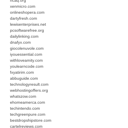
ncaq.org
xenmicro.com
onlineshopera.com
dartyfresh.com
lewisenterprises.net
pcsoftwarefree.org
dailylinking.com
dnafyx.com
giocolenuvole.com
iyouessential.com
withloveamity.com
youlearncode.com
fxyatirim.com
abbuguide.com
technologyresult.com
webhostingoffers.org
whatszow.com
ehomeamerca.com
techintendo.com
techgreenpure.com
bestdropshipstore.com
cartelreviews.com