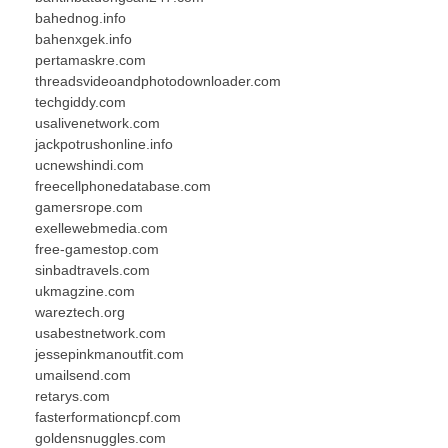
bahednog.info
bahenxgek.info
pertamaskre.com
threadsvideoandphotodownloader.com
techgiddy.com
usalivenetwork.com
jackpotrushonline.info
ucnewshindi.com
freecellphonedatabase.com
gamersrope.com
exellewebmedia.com
free-gamestop.com
sinbadtravels.com
ukmagzine.com
wareztech.org
usabestnetwork.com
jessepinkmanoutfit.com
umailsend.com
retarys.com
fasterformationcpf.com
goldensnuggles.com