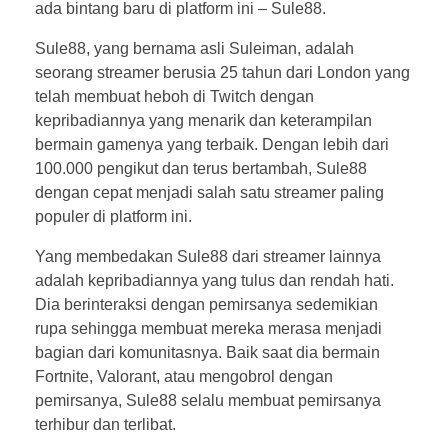
ada bintang baru di platform ini – Sule88.
Sule88, yang bernama asli Suleiman, adalah
seorang streamer berusia 25 tahun dari London yang
telah membuat heboh di Twitch dengan
kepribadiannya yang menarik dan keterampilan
bermain gamenya yang terbaik. Dengan lebih dari
100.000 pengikut dan terus bertambah, Sule88
dengan cepat menjadi salah satu streamer paling
populer di platform ini.
Yang membedakan Sule88 dari streamer lainnya
adalah kepribadiannya yang tulus dan rendah hati.
Dia berinteraksi dengan pemirsanya sedemikian
rupa sehingga membuat mereka merasa menjadi
bagian dari komunitasnya. Baik saat dia bermain
Fortnite, Valorant, atau mengobrol dengan
pemirsanya, Sule88 selalu membuat pemirsanya
terhibur dan terlibat.