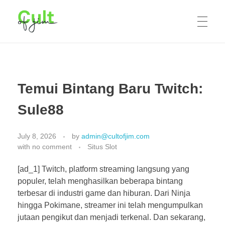
Mainkan slot gacor dari Pragmatic Play malam ini dengan deposit dana. Kesempatan maxwin besar ada di tangan Anda untuk hasil maksimal.
HOME
Temui Bintang Baru Twitch:
SITUS SLOT
Sule88
July 8, 2026
by
admin@cultofjim.com
SLOT DEMO
with
no comment
Situs Slot
[ad_1] Twitch, platform streaming langsung yang
populer, telah menghasilkan beberapa bintang
SLOT ANTI RUNGKAD
terbesar di industri game dan hiburan. Dari Ninja
hingga Pokimane, streamer ini telah mengumpulkan
jutaan pengikut dan menjadi terkenal. Dan sekarang,