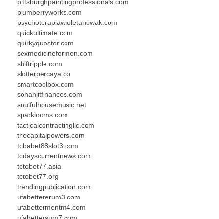
pittsburghpaintingprofessionals.com
plumberryworks.com
psychoterapiawioletanowak.com
quickultimate.com
quirkyquester.com
sexmedicineformen.com
shiftripple.com
slotterpercaya.co
smartcoolbox.com
sohanjitfinances.com
soulfulhousemusic.net
sparklooms.com
tacticalcontractingllc.com
thecapitalpowers.com
tobabet88slot3.com
todayscurrentnews.com
totobet77.asia
totobet77.org
trendingpublication.com
ufabettererum3.com
ufabettermentm4.com
ufabettersum7.com