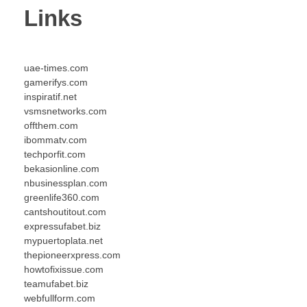
Links
uae-times.com
gamerifys.com
inspiratif.net
vsmsnetworks.com
offthem.com
ibommatv.com
techporfit.com
bekasionline.com
nbusinessplan.com
greenlife360.com
cantshoutitout.com
expressufabet.biz
mypuertoplata.net
thepioneerxpress.com
howtofixissue.com
teamufabet.biz
webfullform.com