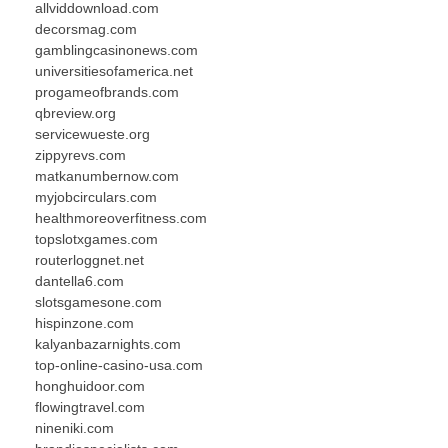
allviddownload.com
decorsmag.com
gamblingcasinonews.com
universitiesofamerica.net
progameofbrands.com
qbreview.org
servicewueste.org
zippyrevs.com
matkanumbernow.com
myjobcirculars.com
healthmoreoverfitness.com
topslotxgames.com
routerloggnet.net
dantella6.com
slotsgamesone.com
hispinzone.com
kalyanbazarnights.com
top-online-casino-usa.com
honghuidoor.com
flowingtravel.com
nineniki.com