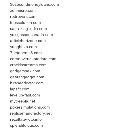
90secondmoneyloans.com
xenmicro.com
rodrovers.com
tripssolution.com
satta-king-india.com
yukigassencanada.com
articlehorizone.com
yuqqbbzp.com
7betagents6.com
coronavirusuptodate.com
crackinstreams.com
gadgetspak.com
gearsngadget.com
hireseodoctor.com
lapsfit.com
levelup-fast.com
mytreepla.net
pokersimulations.com
replicamanufactory.net
rezultate-loto.info
splendifulous.com