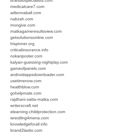
brandiospecialists.com
medicalcare7.com
adtennaball.com
nabzah.com
mongive.com
matkagameresultsview.com
getsolutionsonline.com
hispinner.org
criticalinsurance.info
nokariposter.com
kalyan-guessing-nightplay.com
gameofpanels.com
androidappsdownloader.com
usetimenow.com
healthblow.com
gohelpmate.com
rajdhani-satta-matka.com
writerscraft.net
elearning-childprotection.com
wrestling4mena.com
knowledgeforall.info
brand2lastio.com