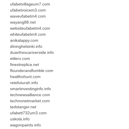
ufabetvillageum7.com
ufabetvoicem3.com
waveufabetm4.com
wayang88.net
websiteufabetm4.com
whiteufabetm4.com
anikalappy.com
dininghelsinki.info
duanfrescariverside.info
etilerx.com
finestreplica.net
flounderandfumble.com
healthohunt.com
retefuturah.info
smartinvestinginfo.info
technewsalliance.com
technonetmarket.com
tedstanger.net
ufabett732um3.com
uskola.info
wagonpaints.info