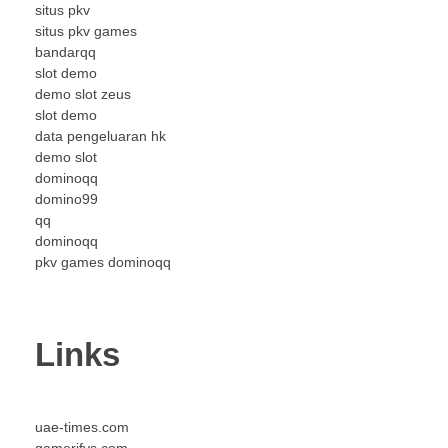
situs pkv
situs pkv games
bandarqq
slot demo
demo slot zeus
slot demo
data pengeluaran hk
demo slot
dominoqq
domino99
qq
dominoqq
pkv games dominoqq
Links
uae-times.com
gamerifys.com