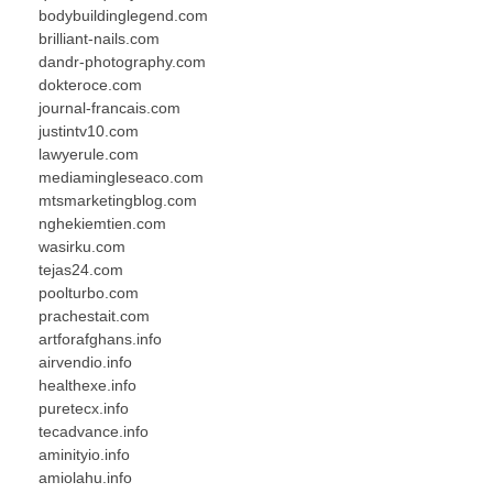
bodybuildinglegend.com
brilliant-nails.com
dandr-photography.com
dokteroce.com
journal-francais.com
justintv10.com
lawyerule.com
mediamingleseaco.com
mtsmarketingblog.com
nghekiemtien.com
wasirku.com
tejas24.com
poolturbo.com
prachestait.com
artforafghans.info
airvendio.info
healthexe.info
puretecx.info
tecadvance.info
aminityio.info
amiolahu.info