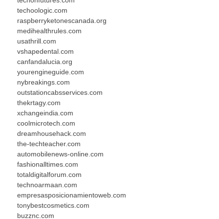
techoologic.com
raspberryketonescanada.org
medihealthrules.com
usathrill.com
vshapedental.com
canfandalucia.org
yourengineguide.com
nybreakings.com
outstationcabsservices.com
thekrtagy.com
xchangeindia.com
coolmicrotech.com
dreamhousehack.com
the-techteacher.com
automobilenews-online.com
fashionalltimes.com
totaldigitalforum.com
technoarmaan.com
empresasposicionamientoweb.com
tonybestcosmetics.com
buzznc.com