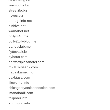
livemocha.biz
streetlife.biz
hyves.biz
enoughinfo.net
pinhive.net
warnabet.net
bollym4u.me
bolly2tollyblog.me
pandaclub.me
flyttevask.io
byhous.com
hartfordplazahotel.com
m-918kissapk.com
nabavkame.info
gakbiasa.com
iflowerhu.info
chicagocrystalconnection.com
imanabadii.com
trilipohu.info
appruptio.info