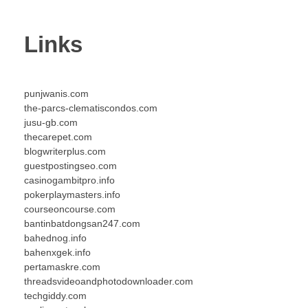
Links
punjwanis.com
the-parcs-clematiscondos.com
jusu-gb.com
thecarepet.com
blogwriterplus.com
guestpostingseo.com
casinogambitpro.info
pokerplaymasters.info
courseoncourse.com
bantinbatdongsan247.com
bahednog.info
bahenxgek.info
pertamaskre.com
threadsvideoandphotodownloader.com
techgiddy.com