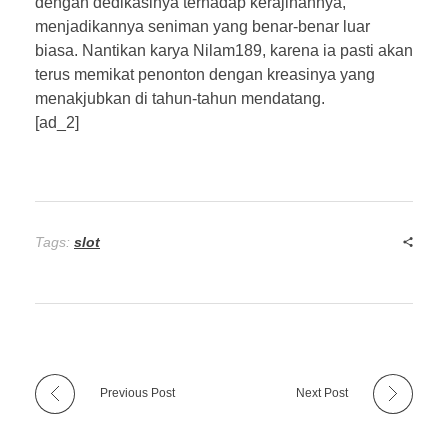
dengan dedikasinya terhadap kerajinannya,
menjadikannya seniman yang benar-benar luar
biasa. Nantikan karya Nilam189, karena ia pasti akan
terus memikat penonton dengan kreasinya yang
menakjubkan di tahun-tahun mendatang.
[ad_2]
Tags:
slot
Previous Post
Next Post