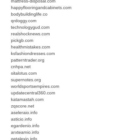
mattress-disposal.com
happyflooringandcabinets.com
bodybuildinglife.co
qrdoggy.com
technologygud.com
realshocknews.com
pickgb.com
healthmistakes.com
ksfashiondresses.com
patterntrader.org
cnhpa.net
sitalotus.com
supernotes.org
worldsportsempires.com
updatecentral360.com
katamastah.com
zqscore.net
aseleraio.info
asticio.info
egardenio.info
arxteamio.info
getalexio.info