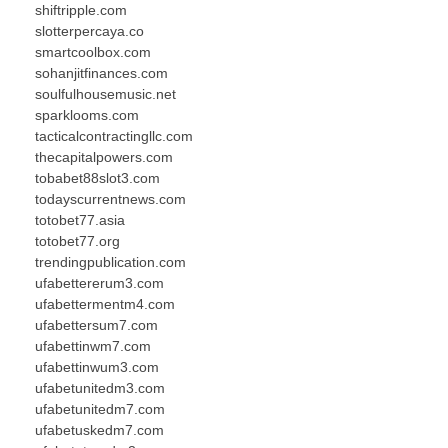
shiftripple.com
slotterpercaya.co
smartcoolbox.com
sohanjitfinances.com
soulfulhousemusic.net
sparklooms.com
tacticalcontractingllc.com
thecapitalpowers.com
tobabet88slot3.com
todayscurrentnews.com
totobet77.asia
totobet77.org
trendingpublication.com
ufabettererum3.com
ufabettermentm4.com
ufabettersum7.com
ufabettinwm7.com
ufabettinwum3.com
ufabetunitedm3.com
ufabetunitedm7.com
ufabetuskedm7.com