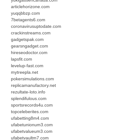
articlehorizone.com
yuqqbbzp.com
7betagents6.com
coronavirusuptodate.com
crackinstreams.com
gadgetspak.com
gearsngadget.com
hireseodoctor.com
lapsfit.com
levelup-fast.com
mytreepla.net
pokersimulations.com
replicamanufactory.net
rezultate-loto.info
splendifulous.com
sportsrecords4u.com
topceleberites.com
ufabetting8m4.com
ufabetunionum3.com
ufabetvalueum3.com
ufabetvaultm7.com