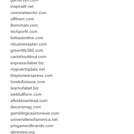
inspiratif.net
vsmsnetworks.com
offthem.com
ibommatv.com
techporfit.com
bekasionline.com
nbusinessplan.com
greenlife360.com
cantshoutitout.com
expressufabet.biz
mypuertoplata.net
thepioneerxpress.com
howtofixissue.com
teamufabet.biz
webfullform.com
allviddownload.com
decorsmag.com
gamblingcasinonews.com
universitiesofamerica.net
progameofbrands.com
qbreview.org