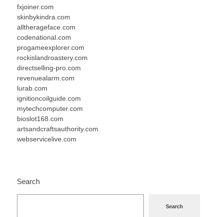
fxjoiner.com
skinbykindra.com
alltherageface.com
codenational.com
progameexplorer.com
rockislandroastery.com
directselling-pro.com
revenuealarm.com
lurab.com
ignitioncoilguide.com
mytechcomputer.com
bioslot168.com
artsandcraftsauthority.com
webservicelive.com
Search
Search