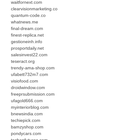
waitfornext.com
clearvisionmarketing.co
quantum-code.co
whatnews.me
final-dream.com
finest-replica.net
gestioneinh.info
prosportdaily.net
salesinvest22.com
teseract.org
trendy-ama-shop.com
ufabett732m7.com
visiofood.com
droidwindow.com
freeprsubmission.com
ufagold666.com
myinteriorblog.com
bnewsindia.com
techiepick.com
bamzyshop.com
pondycars.com
techonfutures.com