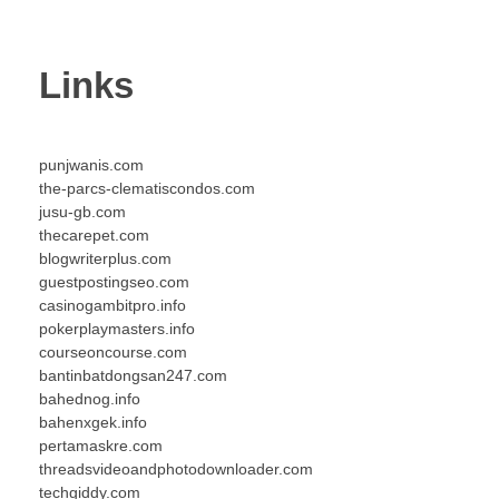
Links
punjwanis.com
the-parcs-clematiscondos.com
jusu-gb.com
thecarepet.com
blogwriterplus.com
guestpostingseo.com
casinogambitpro.info
pokerplaymasters.info
courseoncourse.com
bantinbatdongsan247.com
bahednog.info
bahenxgek.info
pertamaskre.com
threadsvideoandphotodownloader.com
techgiddy.com