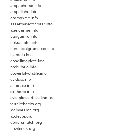
ampacheme.info
ampullahu.info
aromaxme.info
asserthatecontrast.info
atenderme.info
bangumiio.info
bekosunhu.info
beneficialgrandiose.info
blomaio.info
dosellinfoplete.info
podtubeio.info
powerfulvolatile.info
qvidsio.info
shumaio.info
slotherio.info
cysapluscertification.org
fortnitehacks.org
loginsearch.org
aodecor.org
donorsmatch.org
nowtimes.org