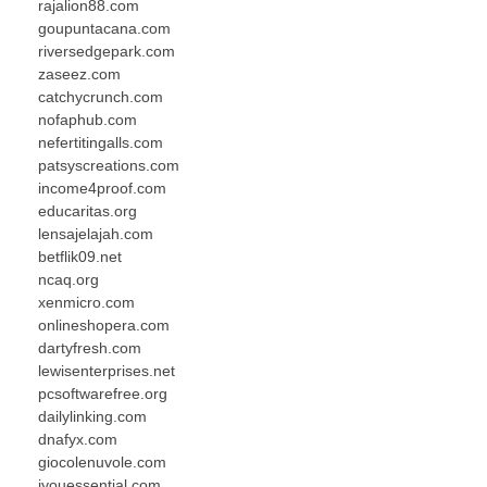
rajalion88.com
goupuntacana.com
riversedgepark.com
zaseez.com
catchycrunch.com
nofaphub.com
nefertitingalls.com
patsyscreations.com
income4proof.com
educaritas.org
lensajelajah.com
betflik09.net
ncaq.org
xenmicro.com
onlineshopera.com
dartyfresh.com
lewisenterprises.net
pcsoftwarefree.org
dailylinking.com
dnafyx.com
giocolenuvole.com
iyouessential.com