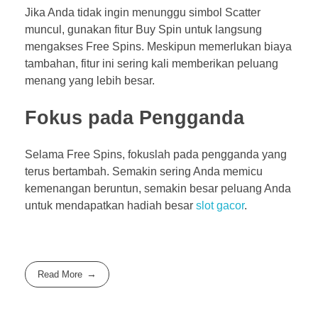
Jika Anda tidak ingin menunggu simbol Scatter
muncul, gunakan fitur Buy Spin untuk langsung
mengakses Free Spins. Meskipun memerlukan biaya
tambahan, fitur ini sering kali memberikan peluang
menang yang lebih besar.
Fokus pada Pengganda
Selama Free Spins, fokuslah pada pengganda yang
terus bertambah. Semakin sering Anda memicu
kemenangan beruntun, semakin besar peluang Anda
untuk mendapatkan hadiah besar
slot gacor
.
Read More