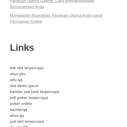
Panduan Utama Gajibet: Cara Memaksimalkan
Kemenangan Anda
Menjelajahi Majestibet: Panduan Utama Anda untuk
Permainan Online
Links
link slot terpercaya
situs pkv
adu qq
slot demo gacor
bandar judi bola terpercaya
judi poker terpercaya
poker online
bandarqq
situs qq
judi slot terpercaya