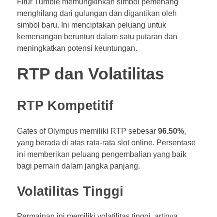
Fitur Tumble memungkinkan simbol pemenang
menghilang dari gulungan dan digantikan oleh
simbol baru. Ini menciptakan peluang untuk
kemenangan beruntun dalam satu putaran dan
meningkatkan potensi keuntungan.
RTP dan Volatilitas
RTP Kompetitif
Gates of Olympus memiliki RTP sebesar
96.50%
,
yang berada di atas rata-rata slot online. Persentase
ini memberikan peluang pengembalian yang baik
bagi pemain dalam jangka panjang.
Volatilitas Tinggi
Permainan ini memiliki volatilitas tinggi, artinya