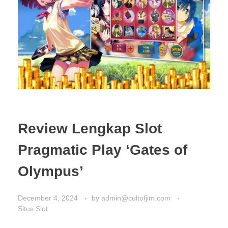
Review Lengkap Slot
Pragmatic Play ‘Gates of
Olympus’
December 4, 2024
by
admin@cultofjim.com
Situs Slot