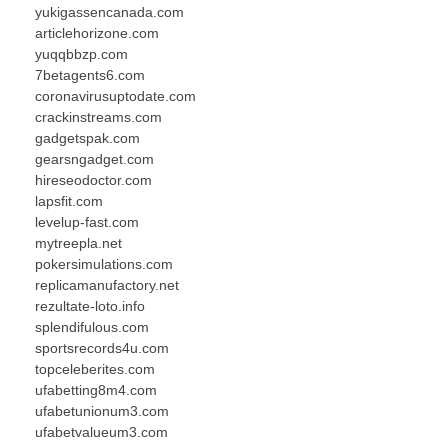
yukigassencanada.com
articlehorizone.com
yuqqbbzp.com
7betagents6.com
coronavirusuptodate.com
crackinstreams.com
gadgetspak.com
gearsngadget.com
hireseodoctor.com
lapsfit.com
levelup-fast.com
mytreepla.net
pokersimulations.com
replicamanufactory.net
rezultate-loto.info
splendifulous.com
sportsrecords4u.com
topceleberites.com
ufabetting8m4.com
ufabetunionum3.com
ufabetvalueum3.com