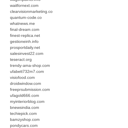
waitfornext.com
clearvisionmarketing.co
quantum-code.co
whatnews.me
final-dream.com
finest-replica.net
gestioneinh.info
prosportdaily.net
salesinvest22.com
teseract.org
trendy-ama-shop.com
ufabett732m7.com
visiofood.com
droidwindow.com
freeprsubmission.com
ufagold666.com
myinteriorblog.com
bnewsindia.com
techiepick.com
bamzyshop.com
pondycars.com