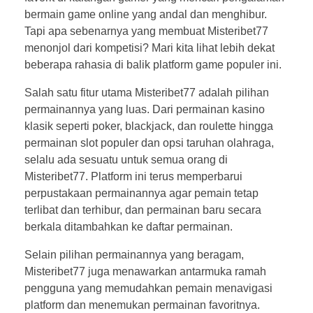
bermain game online yang andal dan menghibur.
Tapi apa sebenarnya yang membuat Misteribet77
menonjol dari kompetisi? Mari kita lihat lebih dekat
beberapa rahasia di balik platform game populer ini.
Salah satu fitur utama Misteribet77 adalah pilihan
permainannya yang luas. Dari permainan kasino
klasik seperti poker, blackjack, dan roulette hingga
permainan slot populer dan opsi taruhan olahraga,
selalu ada sesuatu untuk semua orang di
Misteribet77. Platform ini terus memperbarui
perpustakaan permainannya agar pemain tetap
terlibat dan terhibur, dan permainan baru secara
berkala ditambahkan ke daftar permainan.
Selain pilihan permainannya yang beragam,
Misteribet77 juga menawarkan antarmuka ramah
pengguna yang memudahkan pemain menavigasi
platform dan menemukan permainan favoritnya.