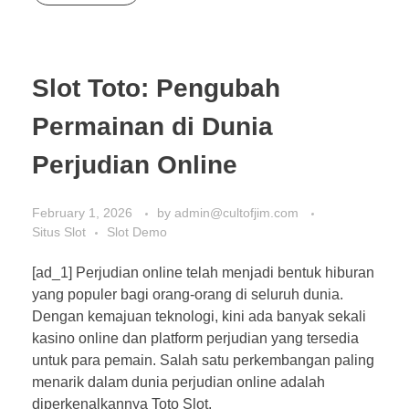
Slot Toto: Pengubah
Permainan di Dunia
Perjudian Online
February 1, 2026
by
admin@cultofjim.com
Situs Slot
Slot Demo
[ad_1] Perjudian online telah menjadi bentuk hiburan
yang populer bagi orang-orang di seluruh dunia.
Dengan kemajuan teknologi, kini ada banyak sekali
kasino online dan platform perjudian yang tersedia
untuk para pemain. Salah satu perkembangan paling
menarik dalam dunia perjudian online adalah
diperkenalkannya Toto Slot.