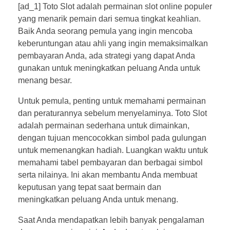
[ad_1] Toto Slot adalah permainan slot online populer
yang menarik pemain dari semua tingkat keahlian.
Baik Anda seorang pemula yang ingin mencoba
keberuntungan atau ahli yang ingin memaksimalkan
pembayaran Anda, ada strategi yang dapat Anda
gunakan untuk meningkatkan peluang Anda untuk
menang besar.
Untuk pemula, penting untuk memahami permainan
dan peraturannya sebelum menyelaminya. Toto Slot
adalah permainan sederhana untuk dimainkan,
dengan tujuan mencocokkan simbol pada gulungan
untuk memenangkan hadiah. Luangkan waktu untuk
memahami tabel pembayaran dan berbagai simbol
serta nilainya. Ini akan membantu Anda membuat
keputusan yang tepat saat bermain dan
meningkatkan peluang Anda untuk menang.
Saat Anda mendapatkan lebih banyak pengalaman