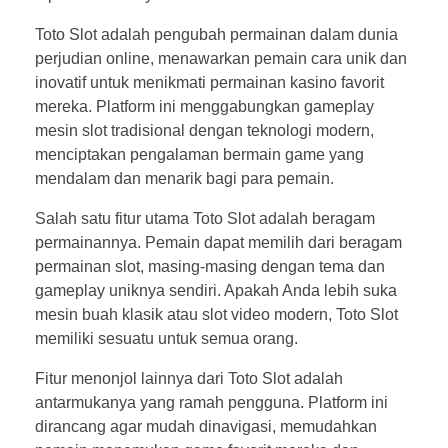
Toto Slot adalah pengubah permainan dalam dunia
perjudian online, menawarkan pemain cara unik dan
inovatif untuk menikmati permainan kasino favorit
mereka. Platform ini menggabungkan gameplay
mesin slot tradisional dengan teknologi modern,
menciptakan pengalaman bermain game yang
mendalam dan menarik bagi para pemain.
Salah satu fitur utama Toto Slot adalah beragam
permainannya. Pemain dapat memilih dari beragam
permainan slot, masing-masing dengan tema dan
gameplay uniknya sendiri. Apakah Anda lebih suka
mesin buah klasik atau slot video modern, Toto Slot
memiliki sesuatu untuk semua orang.
Fitur menonjol lainnya dari Toto Slot adalah
antarmukanya yang ramah pengguna. Platform ini
dirancang agar mudah dinavigasi, memudahkan