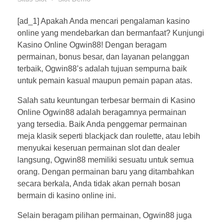
[ad_1] Apakah Anda mencari pengalaman kasino
online yang mendebarkan dan bermanfaat? Kunjungi
Kasino Online Ogwin88! Dengan beragam
permainan, bonus besar, dan layanan pelanggan
terbaik, Ogwin88’s adalah tujuan sempurna baik
untuk pemain kasual maupun pemain papan atas.
Salah satu keuntungan terbesar bermain di Kasino
Online Ogwin88 adalah beragamnya permainan
yang tersedia. Baik Anda penggemar permainan
meja klasik seperti blackjack dan roulette, atau lebih
menyukai keseruan permainan slot dan dealer
langsung, Ogwin88 memiliki sesuatu untuk semua
orang. Dengan permainan baru yang ditambahkan
secara berkala, Anda tidak akan pernah bosan
bermain di kasino online ini.
Selain beragam pilihan permainan, Ogwin88 juga