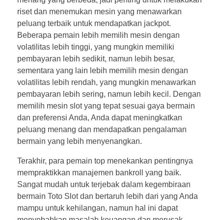
riset dan menemukan mesin yang menawarkan
peluang terbaik untuk mendapatkan jackpot.
Beberapa pemain lebih memilih mesin dengan
volatilitas lebih tinggi, yang mungkin memiliki
pembayaran lebih sedikit, namun lebih besar,
sementara yang lain lebih memilih mesin dengan
volatilitas lebih rendah, yang mungkin menawarkan
pembayaran lebih sering, namun lebih kecil. Dengan
memilih mesin slot yang tepat sesuai gaya bermain
dan preferensi Anda, Anda dapat meningkatkan
peluang menang dan mendapatkan pengalaman
bermain yang lebih menyenangkan.
Terakhir, para pemain top menekankan pentingnya
mempraktikkan manajemen bankroll yang baik.
Sangat mudah untuk terjebak dalam kegembiraan
bermain Toto Slot dan bertaruh lebih dari yang Anda
mampu untuk kehilangan, namun hal ini dapat
menyebabkan masalah keuangan dan merusak