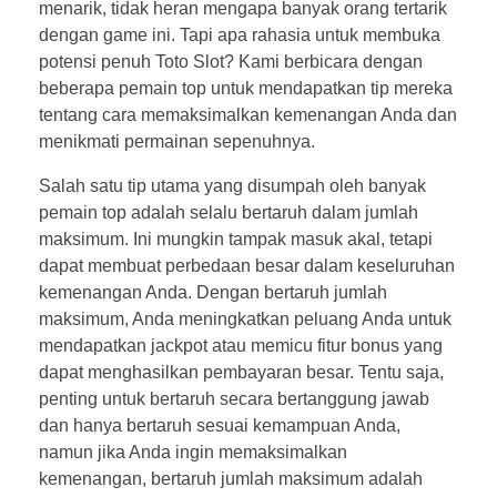
menarik, tidak heran mengapa banyak orang tertarik
dengan game ini. Tapi apa rahasia untuk membuka
potensi penuh Toto Slot? Kami berbicara dengan
beberapa pemain top untuk mendapatkan tip mereka
tentang cara memaksimalkan kemenangan Anda dan
menikmati permainan sepenuhnya.
Salah satu tip utama yang disumpah oleh banyak
pemain top adalah selalu bertaruh dalam jumlah
maksimum. Ini mungkin tampak masuk akal, tetapi
dapat membuat perbedaan besar dalam keseluruhan
kemenangan Anda. Dengan bertaruh jumlah
maksimum, Anda meningkatkan peluang Anda untuk
mendapatkan jackpot atau memicu fitur bonus yang
dapat menghasilkan pembayaran besar. Tentu saja,
penting untuk bertaruh secara bertanggung jawab
dan hanya bertaruh sesuai kemampuan Anda,
namun jika Anda ingin memaksimalkan
kemenangan, bertaruh jumlah maksimum adalah