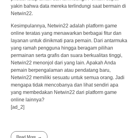
yakin bahwa data mereka terlindungi saat bermain di
Netwin22.
Kesimpulannya, Netwin22 adalah platform game
online teratas yang menawarkan berbagai fitur dan
layanan untuk dinikmati para pemain. Dari antarmuka
yang ramah pengguna hingga beragam pilihan
permainan serta grafis dan suara berkualitas tinggi,
Netwin22 menonjol dari yang lain. Apakah Anda
pemain berpengalaman atau pendatang baru,
Netwin22 memiliki sesuatu untuk semua orang. Jadi
mengapa tidak mencobanya dan lihat sendiri apa
yang membedakan Netwin22 dari platform game
online lainnya?
[ad_2]
Read More