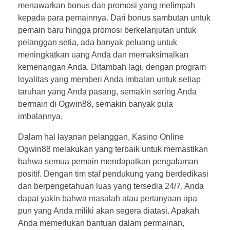
menawarkan bonus dan promosi yang melimpah
kepada para pemainnya. Dari bonus sambutan untuk
pemain baru hingga promosi berkelanjutan untuk
pelanggan setia, ada banyak peluang untuk
meningkatkan uang Anda dan memaksimalkan
kemenangan Anda. Ditambah lagi, dengan program
loyalitas yang memberi Anda imbalan untuk setiap
taruhan yang Anda pasang, semakin sering Anda
bermain di Ogwin88, semakin banyak pula
imbalannya.
Dalam hal layanan pelanggan, Kasino Online
Ogwin88 melakukan yang terbaik untuk memastikan
bahwa semua pemain mendapatkan pengalaman
positif. Dengan tim staf pendukung yang berdedikasi
dan berpengetahuan luas yang tersedia 24/7, Anda
dapat yakin bahwa masalah atau pertanyaan apa
pun yang Anda miliki akan segera diatasi. Apakah
Anda memerlukan bantuan dalam permainan,