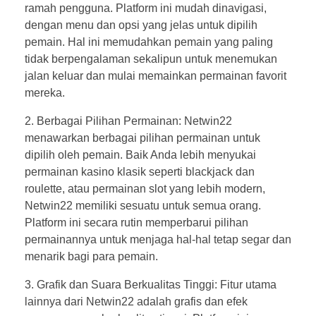
ramah pengguna. Platform ini mudah dinavigasi,
dengan menu dan opsi yang jelas untuk dipilih
pemain. Hal ini memudahkan pemain yang paling
tidak berpengalaman sekalipun untuk menemukan
jalan keluar dan mulai memainkan permainan favorit
mereka.
2. Berbagai Pilihan Permainan: Netwin22
menawarkan berbagai pilihan permainan untuk
dipilih oleh pemain. Baik Anda lebih menyukai
permainan kasino klasik seperti blackjack dan
roulette, atau permainan slot yang lebih modern,
Netwin22 memiliki sesuatu untuk semua orang.
Platform ini secara rutin memperbarui pilihan
permainannya untuk menjaga hal-hal tetap segar dan
menarik bagi para pemain.
3. Grafik dan Suara Berkualitas Tinggi: Fitur utama
lainnya dari Netwin22 adalah grafis dan efek