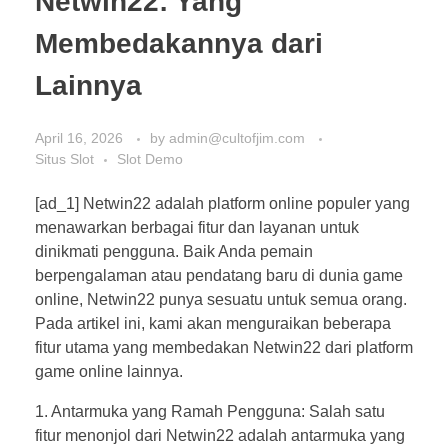
Netwin22: Yang
Membedakannya dari
Lainnya
April 16, 2026
by
admin@cultofjim.com
Situs Slot
Slot Demo
[ad_1] Netwin22 adalah platform online populer yang
menawarkan berbagai fitur dan layanan untuk
dinikmati pengguna. Baik Anda pemain
berpengalaman atau pendatang baru di dunia game
online, Netwin22 punya sesuatu untuk semua orang.
Pada artikel ini, kami akan menguraikan beberapa
fitur utama yang membedakan Netwin22 dari platform
game online lainnya.
1. Antarmuka yang Ramah Pengguna: Salah satu
fitur menonjol dari Netwin22 adalah antarmuka yang