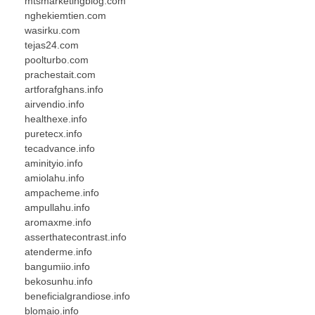
mtsmarketingblog.com
nghekiemtien.com
wasirku.com
tejas24.com
poolturbo.com
prachestait.com
artforafghans.info
airvendio.info
healthexe.info
puretecx.info
tecadvance.info
aminityio.info
amiolahu.info
ampacheme.info
ampullahu.info
aromaxme.info
asserthatecontrast.info
atenderme.info
bangumiio.info
bekosunhu.info
beneficialgrandiose.info
blomaio.info