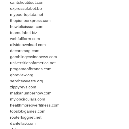
cantshoutitout.com
expressufabet.biz
mypuertoplata.net
thepioneerxpress.com
howtofixissue.com
teamufabet.biz
webfullform.com
allviddownload.com
decorsmag.com
gamblingcasinonews.com
universitiesofamerica.net
progameofbrands.com
qbreview.org
servicewueste.org
zippyrevs.com
matkanumbernow.com
myjobcirculars.com
healthmoreoverfitness.com
topslotxgames.com
routerloggnet.net
dantella6.com