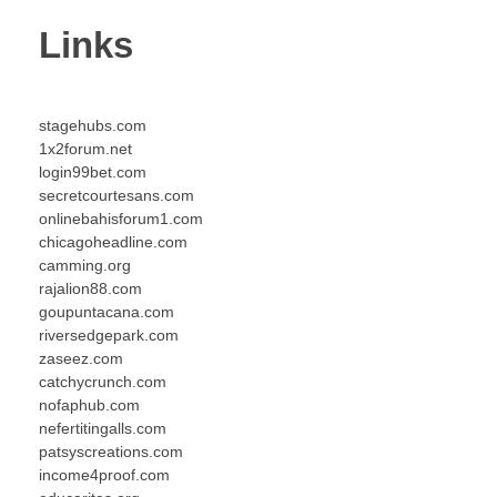
Links
stagehubs.com
1x2forum.net
login99bet.com
secretcourtesans.com
onlinebahisforum1.com
chicagoheadline.com
camming.org
rajalion88.com
goupuntacana.com
riversedgepark.com
zaseez.com
catchycrunch.com
nofaphub.com
nefertitingalls.com
patsyscreations.com
income4proof.com