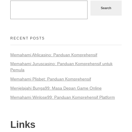
Search
RECENT POSTS
Memahami Ahlicasino: Panduan Komprehensif
Memahami Juruscasino: Panduan Komprehensif untuk
Pemula
Memahami Plisbet: Panduan Komprehensif
Menjelajahi Bunga99: Masa Depan Game Online
Memahami Winlose99: Panduan Komprehensif Platform
Links