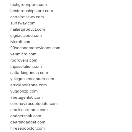
techgreenpure.com
bestdropshipstore.com
cartelreviews.com
surfsway.com
nailartproduct.com
digitactseed.com
lvlcraft.com
90secondmoneyloans.com
xenmicro.com
rodrovers.com
tripssolution.com
satta-king-india.com
yukigassencanada.com
articlehorizone.com
yuqqbbzp.com
7betagents6.com
coronavirusuptodate.com
crackinstreams.com
gadgetspak.com
gearsngadget.com
hireseodoctor.com