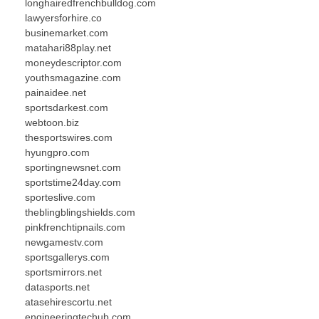
longhairedfrenchbulldog.com
lawyersforhire.co
businemarket.com
matahari88play.net
moneydescriptor.com
youthsmagazine.com
painaidee.net
sportsdarkest.com
webtoon.biz
thesportswires.com
hyungpro.com
sportingnewsnet.com
sportstime24day.com
sporteslive.com
theblingblingshields.com
pinkfrenchtipnails.com
newgamestv.com
sportsgallerys.com
sportsmirrors.net
datasports.net
atasehirescortu.net
engineeringtechub.com