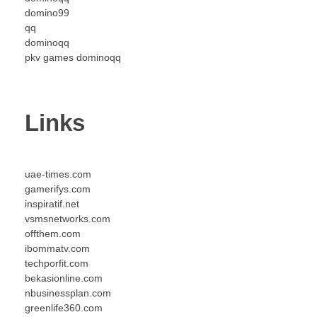
domino99
qq
dominoqq
pkv games dominoqq
Links
uae-times.com
gamerifys.com
inspiratif.net
vsmsnetworks.com
offthem.com
ibommatv.com
techporfit.com
bekasionline.com
nbusinessplan.com
greenlife360.com