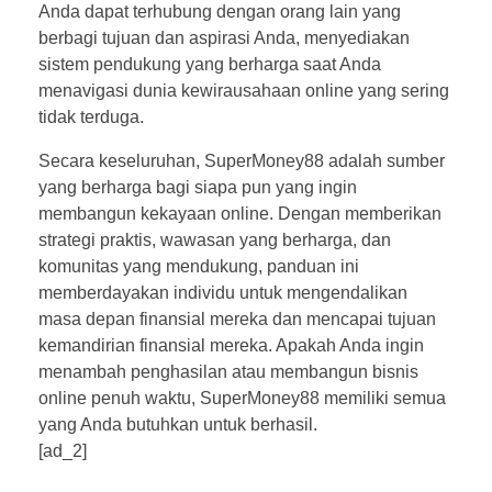
Anda dapat terhubung dengan orang lain yang
berbagi tujuan dan aspirasi Anda, menyediakan
sistem pendukung yang berharga saat Anda
menavigasi dunia kewirausahaan online yang sering
tidak terduga.
Secara keseluruhan, SuperMoney88 adalah sumber
yang berharga bagi siapa pun yang ingin
membangun kekayaan online. Dengan memberikan
strategi praktis, wawasan yang berharga, dan
komunitas yang mendukung, panduan ini
memberdayakan individu untuk mengendalikan
masa depan finansial mereka dan mencapai tujuan
kemandirian finansial mereka. Apakah Anda ingin
menambah penghasilan atau membangun bisnis
online penuh waktu, SuperMoney88 memiliki semua
yang Anda butuhkan untuk berhasil.
[ad_2]