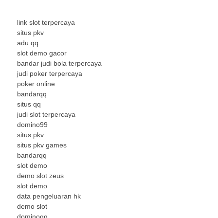
link slot terpercaya
situs pkv
adu qq
slot demo gacor
bandar judi bola terpercaya
judi poker terpercaya
poker online
bandarqq
situs qq
judi slot terpercaya
domino99
situs pkv
situs pkv games
bandarqq
slot demo
demo slot zeus
slot demo
data pengeluaran hk
demo slot
dominoqq