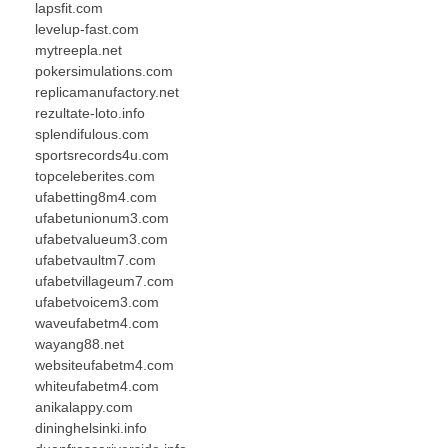
lapsfit.com
levelup-fast.com
mytreepla.net
pokersimulations.com
replicamanufactory.net
rezultate-loto.info
splendifulous.com
sportsrecords4u.com
topceleberites.com
ufabetting8m4.com
ufabetunionum3.com
ufabetvalueum3.com
ufabetvaultm7.com
ufabetvillageum7.com
ufabetvoicem3.com
waveufabetm4.com
wayang88.net
websiteufabetm4.com
whiteufabetm4.com
anikalappy.com
dininghelsinki.info