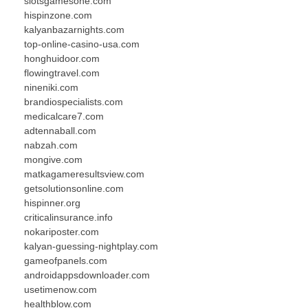
slotsgamesone.com
hispinzone.com
kalyanbazarnights.com
top-online-casino-usa.com
honghuidoor.com
flowingtravel.com
nineniki.com
brandiospecialists.com
medicalcare7.com
adtennaball.com
nabzah.com
mongive.com
matkagameresultsview.com
getsolutionsonline.com
hispinner.org
criticalinsurance.info
nokariposter.com
kalyan-guessing-nightplay.com
gameofpanels.com
androidappsdownloader.com
usetimenow.com
healthblow.com