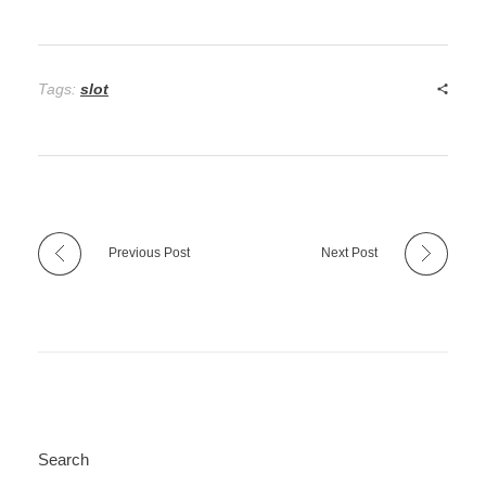
Tags:
slot
Previous Post
Next Post
Search