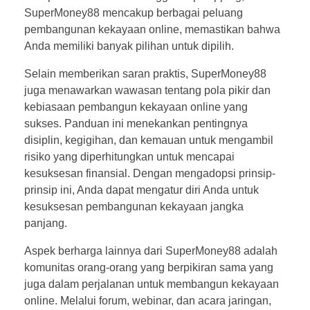
SuperMoney88 mencakup berbagai peluang
pembangunan kekayaan online, memastikan bahwa
Anda memiliki banyak pilihan untuk dipilih.
Selain memberikan saran praktis, SuperMoney88
juga menawarkan wawasan tentang pola pikir dan
kebiasaan pembangun kekayaan online yang
sukses. Panduan ini menekankan pentingnya
disiplin, kegigihan, dan kemauan untuk mengambil
risiko yang diperhitungkan untuk mencapai
kesuksesan finansial. Dengan mengadopsi prinsip-
prinsip ini, Anda dapat mengatur diri Anda untuk
kesuksesan pembangunan kekayaan jangka
panjang.
Aspek berharga lainnya dari SuperMoney88 adalah
komunitas orang-orang yang berpikiran sama yang
juga dalam perjalanan untuk membangun kekayaan
online. Melalui forum, webinar, dan acara jaringan,