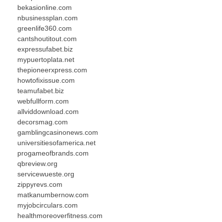
bekasionline.com
nbusinessplan.com
greenlife360.com
cantshoutitout.com
expressufabet.biz
mypuertoplata.net
thepioneerxpress.com
howtofixissue.com
teamufabet.biz
webfullform.com
allviddownload.com
decorsmag.com
gamblingcasinonews.com
universitiesofamerica.net
progameofbrands.com
qbreview.org
servicewueste.org
zippyrevs.com
matkanumbernow.com
myjobcirculars.com
healthmoreoverfitness.com