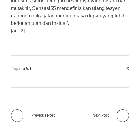
industri fashion. Dengan desainnya yang berani dan
mutakhir, Sensasi55 mendefinisikan ulang fesyen
dan membuka jalan menuju masa depan yang lebih
berkelanjutan dan inklusif.
[ad_2]
Tags:
slot
Previous Post
Next Post