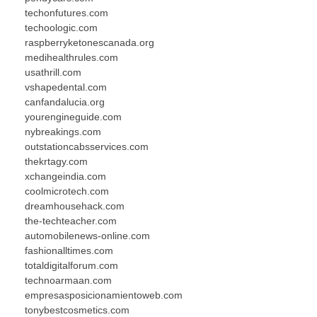
techonfutures.com
techoologic.com
raspberryketonescanada.org
medihealthrules.com
usathrill.com
vshapedental.com
canfandalucia.org
yourengineguide.com
nybreakings.com
outstationcabsservices.com
thekrtagy.com
xchangeindia.com
coolmicrotech.com
dreamhousehack.com
the-techteacher.com
automobilenews-online.com
fashionalltimes.com
totaldigitalforum.com
technoarmaan.com
empresasposicionamientoweb.com
tonybestcosmetics.com