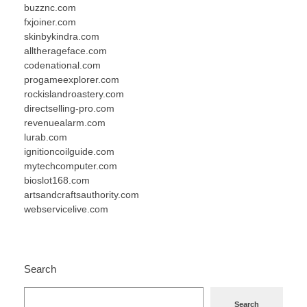
buzznc.com
fxjoiner.com
skinbykindra.com
alltherageface.com
codenational.com
progameexplorer.com
rockislandroastery.com
directselling-pro.com
revenuealarm.com
lurab.com
ignitioncoilguide.com
mytechcomputer.com
bioslot168.com
artsandcraftsauthority.com
webservicelive.com
Search
Search