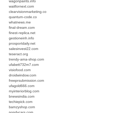
wagonpaints.info
waitfornext.com
clearvisionmarketing.co
quantum-code.co
whatnews.me
final-dream.com
finest-replica.net
gestioneinh.info
prosportdaily.net
salesinvest22.com
teseract.org
trendy-ama-shop.com
ufabett732m7.com
visiofood.com
droidwindow.com
freeprsubmission.com
ufagold666.com
myinteriorblog.com
bnewsindia.com
techiepick.com
bamzyshop.com
pondycars.com