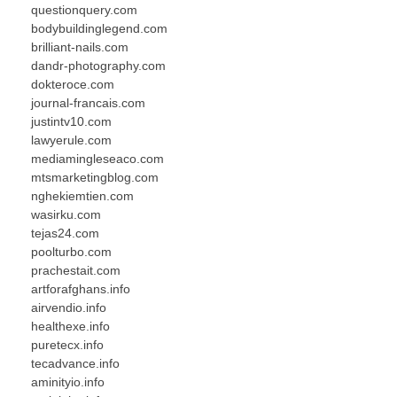
questionquery.com
bodybuildinglegend.com
brilliant-nails.com
dandr-photography.com
dokteroce.com
journal-francais.com
justintv10.com
lawyerule.com
mediamingleseaco.com
mtsmarketingblog.com
nghekiemtien.com
wasirku.com
tejas24.com
poolturbo.com
prachestait.com
artforafghans.info
airvendio.info
healthexe.info
puretecx.info
tecadvance.info
aminityio.info