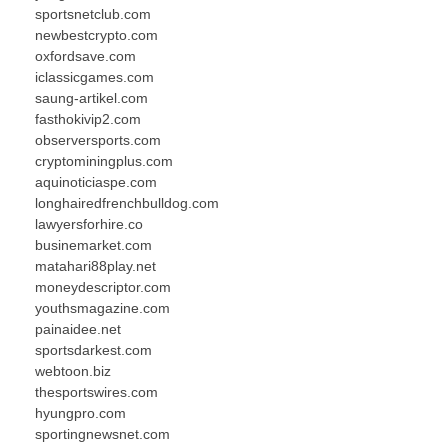
sportsnetclub.com
newbestcrypto.com
oxfordsave.com
iclassicgames.com
saung-artikel.com
fasthokivip2.com
observersports.com
cryptominingplus.com
aquinoticiaspe.com
longhairedfrenchbulldog.com
lawyersforhire.co
businemarket.com
matahari88play.net
moneydescriptor.com
youthsmagazine.com
painaidee.net
sportsdarkest.com
webtoon.biz
thesportswires.com
hyungpro.com
sportingnewsnet.com