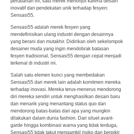
perubahan ini, satu merek menonjol karena desain
inovatif dan pendekatan unik terhadap fesyen:
Sensasi55.
Sensasi55 adalah merek fesyen yang
mendefinisikan ulang industri dengan desainnya
yang berani dan mutakhir. Didirikan oleh sekelompok
desainer muda yang ingin mendobrak batasan
fesyen tradisional, Sensasi55 dengan cepat menjadi
terkenal di industri ini.
Salah satu elemen kunci yang membedakan
Sensasi55 dari merek lain adalah komitmen mereka
terhadap inovasi. Mereka terus-menerus mendorong
diri mereka sendiri untuk menghasilkan desain baru
dan menarik yang menantang status quo dan
mendorong batas-batas dari apa yang mungkin
dilakukan dalam dunia fashion. Dari siluet avant-
garde hingga kombinasi warna yang tidak terduga,
Sensasi55 tidak takut mengambil risiko dan berpikir