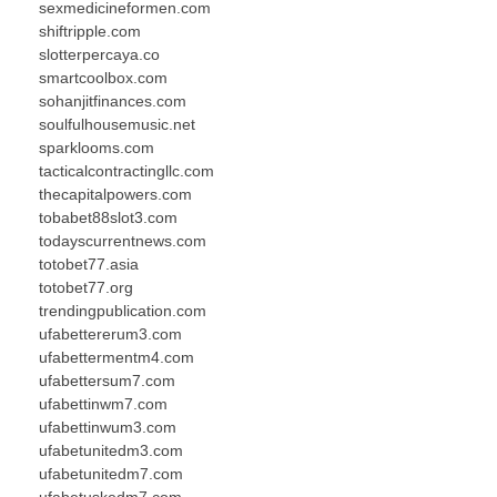
sexmedicineformen.com
shiftripple.com
slotterpercaya.co
smartcoolbox.com
sohanjitfinances.com
soulfulhousemusic.net
sparklooms.com
tacticalcontractingllc.com
thecapitalpowers.com
tobabet88slot3.com
todayscurrentnews.com
totobet77.asia
totobet77.org
trendingpublication.com
ufabettererum3.com
ufabettermentm4.com
ufabettersum7.com
ufabettinwm7.com
ufabettinwum3.com
ufabetunitedm3.com
ufabetunitedm7.com