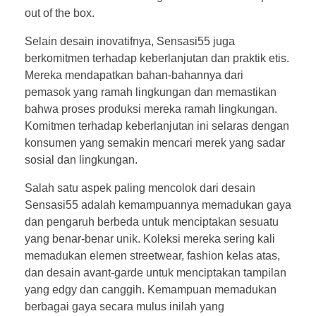
out of the box.
Selain desain inovatifnya, Sensasi55 juga
berkomitmen terhadap keberlanjutan dan praktik etis.
Mereka mendapatkan bahan-bahannya dari
pemasok yang ramah lingkungan dan memastikan
bahwa proses produksi mereka ramah lingkungan.
Komitmen terhadap keberlanjutan ini selaras dengan
konsumen yang semakin mencari merek yang sadar
sosial dan lingkungan.
Salah satu aspek paling mencolok dari desain
Sensasi55 adalah kemampuannya memadukan gaya
dan pengaruh berbeda untuk menciptakan sesuatu
yang benar-benar unik. Koleksi mereka sering kali
memadukan elemen streetwear, fashion kelas atas,
dan desain avant-garde untuk menciptakan tampilan
yang edgy dan canggih. Kemampuan memadukan
berbagai gaya secara mulus inilah yang