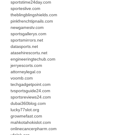
sportstime24day.com
sporteslive.com
theblingblingshields.com
pinkfrenchtipnails.com
newgamestv.com
sportsgallerys.com
sportsmirrors.net
datasports.net
atasehirescortu.net
engineeringtechub.com
jerryescorts.com
attorneylegal.co
voomb.com
techgadgetpoint.com
tvsportsguide24.com
sportsreviews24.com
dubai360blog.com
lucky77slot.org
growmefast.com
mahkotahokislot.com
onlinecancerpharm.com