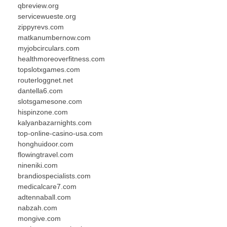
qbreview.org
servicewueste.org
zippyrevs.com
matkanumbernow.com
myjobcirculars.com
healthmoreoverfitness.com
topslotxgames.com
routerloggnet.net
dantella6.com
slotsgamesone.com
hispinzone.com
kalyanbazarnights.com
top-online-casino-usa.com
honghuidoor.com
flowingtravel.com
nineniki.com
brandiospecialists.com
medicalcare7.com
adtennaball.com
nabzah.com
mongive.com