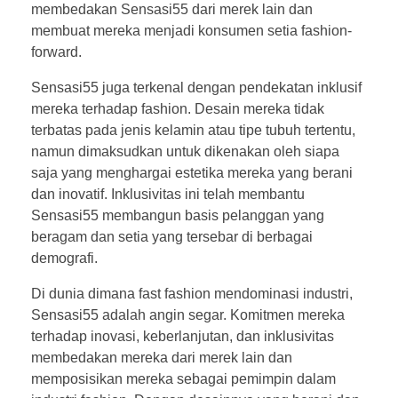
membedakan Sensasi55 dari merek lain dan
membuat mereka menjadi konsumen setia fashion-
forward.
Sensasi55 juga terkenal dengan pendekatan inklusif
mereka terhadap fashion. Desain mereka tidak
terbatas pada jenis kelamin atau tipe tubuh tertentu,
namun dimaksudkan untuk dikenakan oleh siapa
saja yang menghargai estetika mereka yang berani
dan inovatif. Inklusivitas ini telah membantu
Sensasi55 membangun basis pelanggan yang
beragam dan setia yang tersebar di berbagai
demografi.
Di dunia dimana fast fashion mendominasi industri,
Sensasi55 adalah angin segar. Komitmen mereka
terhadap inovasi, keberlanjutan, dan inklusivitas
membedakan mereka dari merek lain dan
memposisikan mereka sebagai pemimpin dalam