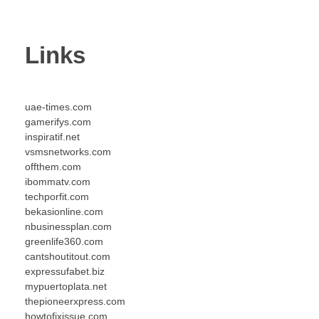
Links
uae-times.com
gamerifys.com
inspiratif.net
vsmsnetworks.com
offthem.com
ibommatv.com
techporfit.com
bekasionline.com
nbusinessplan.com
greenlife360.com
cantshoutitout.com
expressufabet.biz
mypuertoplata.net
thepioneerxpress.com
howtofixissue.com