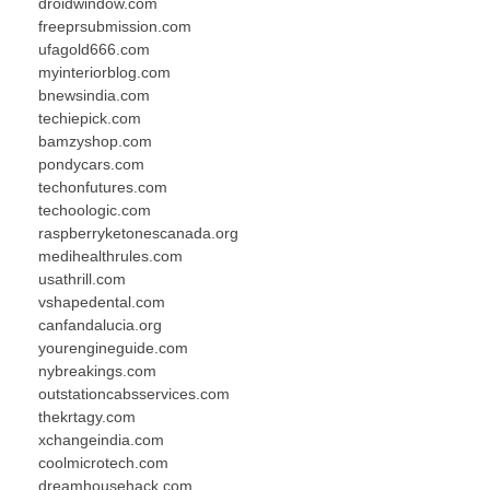
droidwindow.com
freeprsubmission.com
ufagold666.com
myinteriorblog.com
bnewsindia.com
techiepick.com
bamzyshop.com
pondycars.com
techonfutures.com
techoologic.com
raspberryketonescanada.org
medihealthrules.com
usathrill.com
vshapedental.com
canfandalucia.org
yourengineguide.com
nybreakings.com
outstationcabsservices.com
thekrtagy.com
xchangeindia.com
coolmicrotech.com
dreamhousehack.com