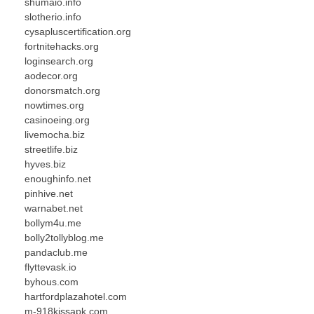
shumaio.info
slotherio.info
cysapluscertification.org
fortnitehacks.org
loginsearch.org
aodecor.org
donorsmatch.org
nowtimes.org
casinoeing.org
livemocha.biz
streetlife.biz
hyves.biz
enoughinfo.net
pinhive.net
warnabet.net
bollym4u.me
bolly2tollyblog.me
pandaclub.me
flyttevask.io
byhous.com
hartfordplazahotel.com
m-918kissapk.com