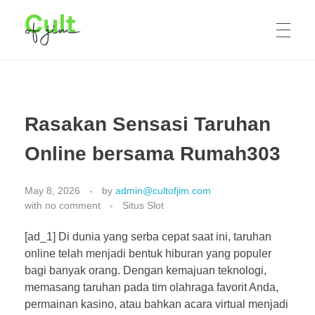
Mainkan slot gacor dari Pragmatic Play malam ini dengan deposit dana. Kesempatan maxwin besar ada di tangan Anda untuk hasil maksimal.
HOME
Rasakan Sensasi Taruhan
SITUS SLOT
Online bersama Rumah303
May 8, 2026
by
admin@cultofjim.com
SLOT DEMO
with
no comment
Situs Slot
[ad_1] Di dunia yang serba cepat saat ini, taruhan
online telah menjadi bentuk hiburan yang populer
SLOT ANTI RUNGKAD
bagi banyak orang. Dengan kemajuan teknologi,
memasang taruhan pada tim olahraga favorit Anda,
permainan kasino, atau bahkan acara virtual menjadi