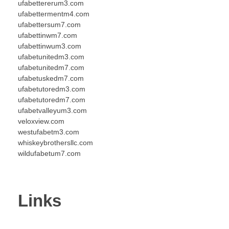
ufabettererum3.com
ufabettermentm4.com
ufabettersum7.com
ufabettinwm7.com
ufabettinwum3.com
ufabetunitedm3.com
ufabetunitedm7.com
ufabetuskedm7.com
ufabetutoredm3.com
ufabetutoredm7.com
ufabetvalleyum3.com
veloxview.com
westufabetm3.com
whiskeybrothersllc.com
wildufabetum7.com
Links