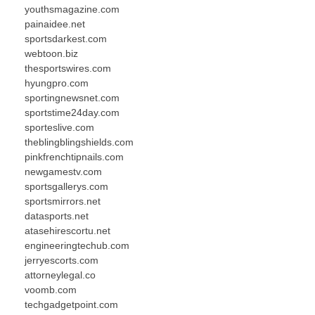
youthsmagazine.com
painaidee.net
sportsdarkest.com
webtoon.biz
thesportswires.com
hyungpro.com
sportingnewsnet.com
sportstime24day.com
sporteslive.com
theblingblingshields.com
pinkfrenchtipnails.com
newgamestv.com
sportsgallerys.com
sportsmirrors.net
datasports.net
atasehirescortu.net
engineeringtechub.com
jerryescorts.com
attorneylegal.co
voomb.com
techgadgetpoint.com