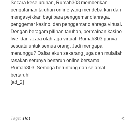
Secara keseluruhan, Rumah303 memberikan
pengalaman taruhan online yang mendebarkan dan
mengasyikkan bagi para penggemar olahraga,
penggemar kasino, dan penggemar olahraga virtual.
Dengan beragam pilihan taruhan, permainan kasino
live, dan acara olahraga virtual, Rumah303 punya
sesuatu untuk semua orang. Jadi mengapa
menunggu? Daftar akun sekarang juga dan mulailah
rasakan serunya bertaruh online bersama
Rumah303. Semoga beruntung dan selamat
bertaruh!
[ad_2]
Tags:
slot