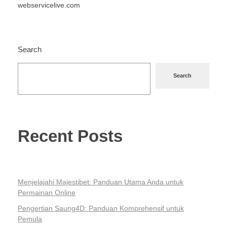
webservicelive.com
Search
Search
Recent Posts
Menjelajahi Majestibet: Panduan Utama Anda untuk
Permainan Online
Pengertian Saung4D: Panduan Komprehensif untuk
Pemula