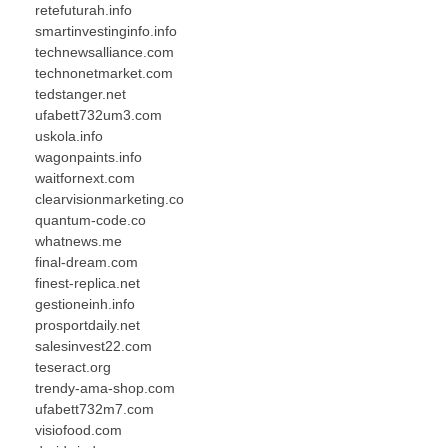
retefuturah.info
smartinvestinginfo.info
technewsalliance.com
technonetmarket.com
tedstanger.net
ufabett732um3.com
uskola.info
wagonpaints.info
waitfornext.com
clearvisionmarketing.co
quantum-code.co
whatnews.me
final-dream.com
finest-replica.net
gestioneinh.info
prosportdaily.net
salesinvest22.com
teseract.org
trendy-ama-shop.com
ufabett732m7.com
visiofood.com