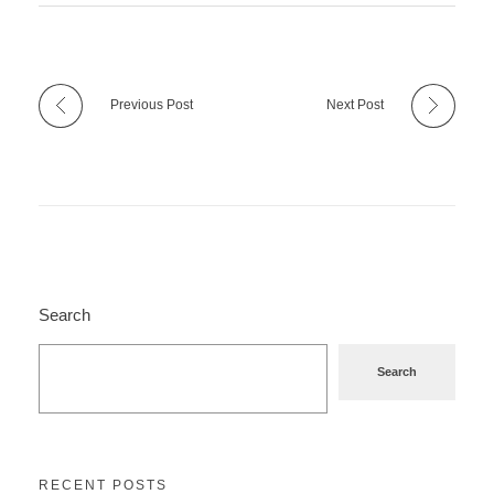
Previous Post
Next Post
Search
Search
RECENT POSTS