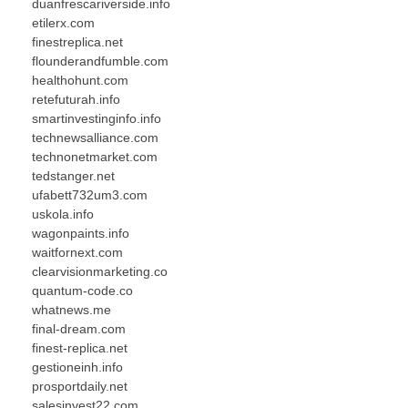
duanfrescariverside.info
etilerx.com
finestreplica.net
flounderandfumble.com
healthohunt.com
retefuturah.info
smartinvestinginfo.info
technewsalliance.com
technonetmarket.com
tedstanger.net
ufabett732um3.com
uskola.info
wagonpaints.info
waitfornext.com
clearvisionmarketing.co
quantum-code.co
whatnews.me
final-dream.com
finest-replica.net
gestioneinh.info
prosportdaily.net
salesinvest22.com