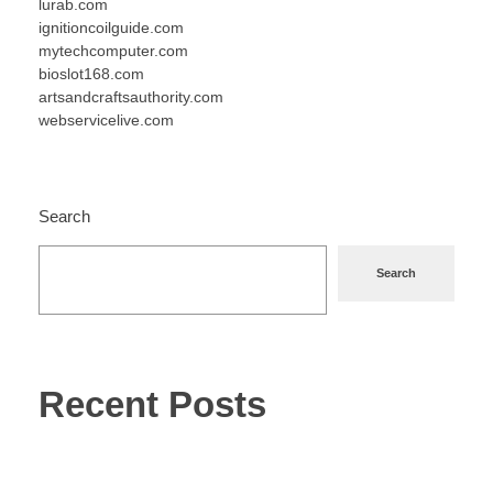
lurab.com
ignitioncoilguide.com
mytechcomputer.com
bioslot168.com
artsandcraftsauthority.com
webservicelive.com
Search
Search
Recent Posts