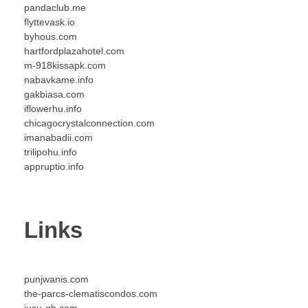
pandaclub.me
flyttevask.io
byhous.com
hartfordplazahotel.com
m-918kissapk.com
nabavkame.info
gakbiasa.com
iflowerhu.info
chicagocrystalconnection.com
imanabadii.com
trilipohu.info
appruptio.info
Links
punjwanis.com
the-parcs-clematiscondos.com