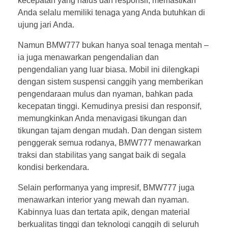
kecepatan yang halus dan responsif, memastikan
Anda selalu memiliki tenaga yang Anda butuhkan di
ujung jari Anda.
Namun BMW777 bukan hanya soal tenaga mentah –
ia juga menawarkan pengendalian dan
pengendalian yang luar biasa. Mobil ini dilengkapi
dengan sistem suspensi canggih yang memberikan
pengendaraan mulus dan nyaman, bahkan pada
kecepatan tinggi. Kemudinya presisi dan responsif,
memungkinkan Anda menavigasi tikungan dan
tikungan tajam dengan mudah. Dan dengan sistem
penggerak semua rodanya, BMW777 menawarkan
traksi dan stabilitas yang sangat baik di segala
kondisi berkendara.
Selain performanya yang impresif, BMW777 juga
menawarkan interior yang mewah dan nyaman.
Kabinnya luas dan tertata apik, dengan material
berkualitas tinggi dan teknologi canggih di seluruh