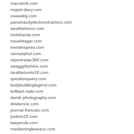
macramb.com
mypet-diary.com
oxweekly.com
panamacitydeckcontractors.com
westfashions.com
toolshandy.com
travelstager.com
trendinspires.com
rannyephul.com
reportradar360.com
swaggyfashion.com
taraftariumtv10.com
questionquery.com
bodybuildinglegend.com
brilliant-nails.com
dandr-photography.com
dokteroce.com
journal-francais.com
justintv10.com
lawyerule.com
mediamingleseaco.com