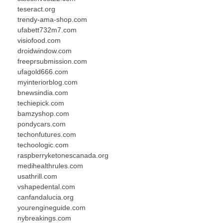
teseract.org
trendy-ama-shop.com
ufabett732m7.com
visiofood.com
droidwindow.com
freeprsubmission.com
ufagold666.com
myinteriorblog.com
bnewsindia.com
techiepick.com
bamzyshop.com
pondycars.com
techonfutures.com
techoologic.com
raspberryketonescanada.org
medihealthrules.com
usathrill.com
vshapedental.com
canfandalucia.org
yourengineguide.com
nybreakings.com