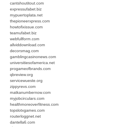
cantshoutitout.com
expressufabet.biz
mypuertoplata.net
thepioneerxpress.com
howtofixissue.com
teamufabet.biz
webfullform.com
allviddownload.com
decorsmag.com
gamblingcasinonews.com
universitiesofamerica.net
progameofbrands.com
qbreview.org
servicewueste.org
zippyrevs.com
matkanumbernow.com
myjobcirculars.com
healthmoreoverfitness.com
topslotxgames.com
routerloggnet.net
dantella6.com