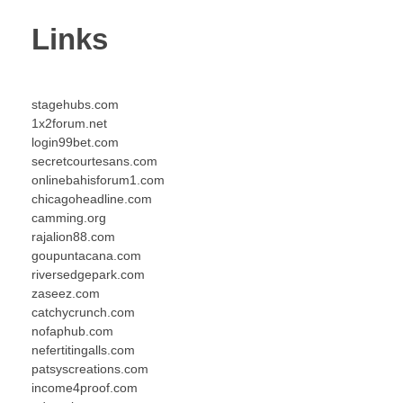
Links
stagehubs.com
1x2forum.net
login99bet.com
secretcourtesans.com
onlinebahisforum1.com
chicagoheadline.com
camming.org
rajalion88.com
goupuntacana.com
riversedgepark.com
zaseez.com
catchycrunch.com
nofaphub.com
nefertitingalls.com
patsyscreations.com
income4proof.com