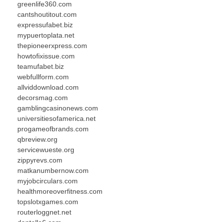
greenlife360.com
cantshoutitout.com
expressufabet.biz
mypuertoplata.net
thepioneerxpress.com
howtofixissue.com
teamufabet.biz
webfullform.com
allviddownload.com
decorsmag.com
gamblingcasinonews.com
universitiesofamerica.net
progameofbrands.com
qbreview.org
servicewueste.org
zippyrevs.com
matkanumbernow.com
myjobcirculars.com
healthmoreoverfitness.com
topslotxgames.com
routerloggnet.net