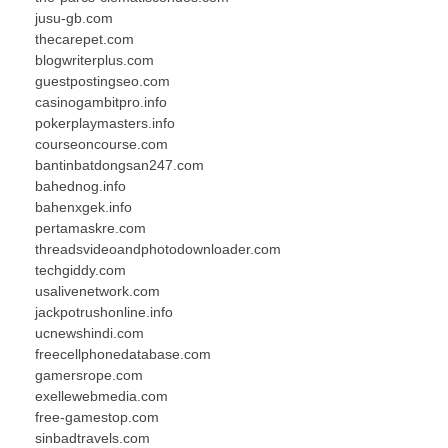
jusu-gb.com
thecarepet.com
blogwriterplus.com
guestpostingseo.com
casinogambitpro.info
pokerplaymasters.info
courseoncourse.com
bantinbatdongsan247.com
bahednog.info
bahenxgek.info
pertamaskre.com
threadsvideoandphotodownloader.com
techgiddy.com
usalivenetwork.com
jackpotrushonline.info
ucnewshindi.com
freecellphonedatabase.com
gamersrope.com
exellewebmedia.com
free-gamestop.com
sinbadtravels.com