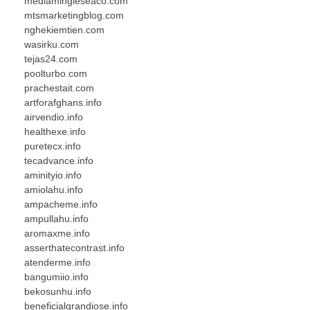
mediamingleseaco.com
mtsmarketingblog.com
nghekiemtien.com
wasirku.com
tejas24.com
poolturbo.com
prachestait.com
artforafghans.info
airvendio.info
healthexe.info
puretecx.info
tecadvance.info
aminityio.info
amiolahu.info
ampacheme.info
ampullahu.info
aromaxme.info
asserthatecontrast.info
atenderme.info
bangumiio.info
bekosunhu.info
beneficialgrandiose.info