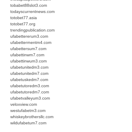
tobabet88slot3.com
todayscurrentnews.com
totobet77.asia
totobet77.org
trendingpublication.com
ufabettererum3.com
ufabettermentm4.com
ufabettersum7.com
ufabettinwm7.com
ufabettinwum3.com
ufabetunitedm3.com
ufabetunitedm7.com
ufabetuskedm7.com
ufabetutoredm3.com
ufabetutoredm7.com
ufabetvalleyum3.com
veloxview.com
westufabetm3.com
whiskeybrothersllc.com
wildufabetum7.com