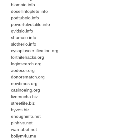
blomaio.info
dosellinfoplete.info
podtubeio.info
powerfulvolatile.info
qvidsio.info
shumaio.info
slotherio.info
cysapluscertification.org
fortnitehacks.org
loginsearch.org
aodecor.org
donorsmatch.org
nowtimes.org
casinoeing.org
livemocha.biz
streetlife.biz
hyves.biz
enoughinfo.net
pinhive.net
warnabet.net
bollym4u.me