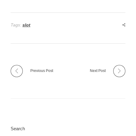
Tags:
slot
Previous Post
Next Post
Search