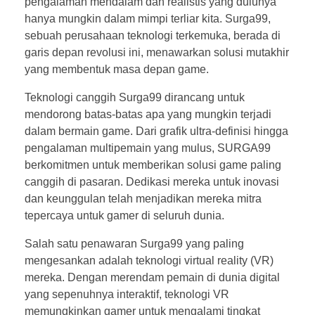
pengalaman mendalam dan realistis yang dulunya
hanya mungkin dalam mimpi terliar kita. Surga99,
sebuah perusahaan teknologi terkemuka, berada di
garis depan revolusi ini, menawarkan solusi mutakhir
yang membentuk masa depan game.
Teknologi canggih Surga99 dirancang untuk
mendorong batas-batas apa yang mungkin terjadi
dalam bermain game. Dari grafik ultra-definisi hingga
pengalaman multipemain yang mulus, SURGA99
berkomitmen untuk memberikan solusi game paling
canggih di pasaran. Dedikasi mereka untuk inovasi
dan keunggulan telah menjadikan mereka mitra
tepercaya untuk gamer di seluruh dunia.
Salah satu penawaran Surga99 yang paling
mengesankan adalah teknologi virtual reality (VR)
mereka. Dengan merendam pemain di dunia digital
yang sepenuhnya interaktif, teknologi VR
memungkinkan gamer untuk mengalami tingkat