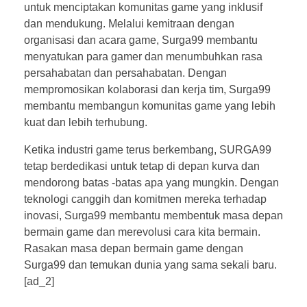
untuk menciptakan komunitas game yang inklusif
dan mendukung. Melalui kemitraan dengan
organisasi dan acara game, Surga99 membantu
menyatukan para gamer dan menumbuhkan rasa
persahabatan dan persahabatan. Dengan
mempromosikan kolaborasi dan kerja tim, Surga99
membantu membangun komunitas game yang lebih
kuat dan lebih terhubung.
Ketika industri game terus berkembang, SURGA99
tetap berdedikasi untuk tetap di depan kurva dan
mendorong batas -batas apa yang mungkin. Dengan
teknologi canggih dan komitmen mereka terhadap
inovasi, Surga99 membantu membentuk masa depan
bermain game dan merevolusi cara kita bermain.
Rasakan masa depan bermain game dengan
Surga99 dan temukan dunia yang sama sekali baru.
[ad_2]