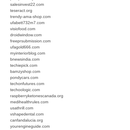
salesinvest22.com
teseract.org
trendy-ama-shop.com
ufabett732m7.com
visiofood.com
droidwindow.com
freeprsubmission.com
ufagold666.com
myinteriorblog.com
bnewsindia.com
techiepick.com
bamzyshop.com
pondycars.com
techonfutures.com
techoologic.com
raspberryketonescanada.org
medihealthrules.com
usathrill.com
vshapedental.com
canfandalucia.org
yourengineguide.com