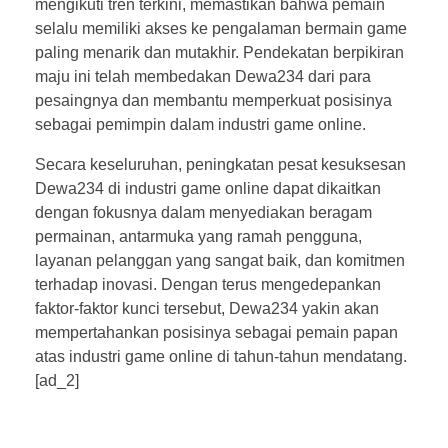
mengikuti tren terkini, memastikan bahwa pemain
selalu memiliki akses ke pengalaman bermain game
paling menarik dan mutakhir. Pendekatan berpikiran
maju ini telah membedakan Dewa234 dari para
pesaingnya dan membantu memperkuat posisinya
sebagai pemimpin dalam industri game online.
Secara keseluruhan, peningkatan pesat kesuksesan
Dewa234 di industri game online dapat dikaitkan
dengan fokusnya dalam menyediakan beragam
permainan, antarmuka yang ramah pengguna,
layanan pelanggan yang sangat baik, dan komitmen
terhadap inovasi. Dengan terus mengedepankan
faktor-faktor kunci tersebut, Dewa234 yakin akan
mempertahankan posisinya sebagai pemain papan
atas industri game online di tahun-tahun mendatang.
[ad_2]