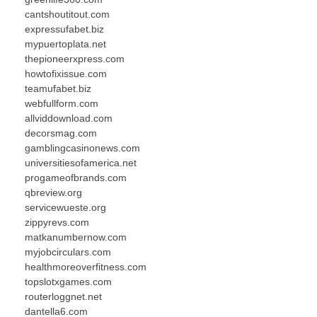
cantshoutitout.com
expressufabet.biz
mypuertoplata.net
thepioneerxpress.com
howtofixissue.com
teamufabet.biz
webfullform.com
allviddownload.com
decorsmag.com
gamblingcasinonews.com
universitiesofamerica.net
progameofbrands.com
qbreview.org
servicewueste.org
zippyrevs.com
matkanumbernow.com
myjobcirculars.com
healthmoreoverfitness.com
topslotxgames.com
routerloggnet.net
dantella6.com