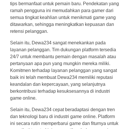
tips bermanfaat untuk pemain baru. Pendekatan yang
ramah pengguna ini memudahkan para gamer dari
semua tingkat keahlian untuk menikmati game yang
ditawarkan, sehingga meningkatkan kepuasan dan
retensi pelanggan.
Selain itu, Dewa234 sangat menekankan pada
layanan pelanggan. Tim dukungan platform tersedia
24/7 untuk membantu pemain dengan masalah atau
pertanyaan apa pun yang mungkin mereka miliki.
Komitmen terhadap layanan pelanggan yang sangat
baik ini telah membuat Dewa234 memiliki reputasi
keandalan dan kepercayaan, yang selanjutnya
berkontribusi terhadap kesuksesannya di industri
game online.
Selain itu, Dewa234 cepat beradaptasi dengan tren
dan teknologi baru di industri game online. Platform
ini secara rutin memperbarui game dan fiturnya untuk