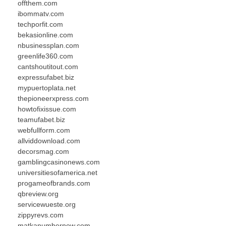
offthem.com
ibommatv.com
techporfit.com
bekasionline.com
nbusinessplan.com
greenlife360.com
cantshoutitout.com
expressufabet.biz
mypuertoplata.net
thepioneerxpress.com
howtofixissue.com
teamufabet.biz
webfullform.com
allviddownload.com
decorsmag.com
gamblingcasinonews.com
universitiesofamerica.net
progameofbrands.com
qbreview.org
servicewueste.org
zippyrevs.com
matkanumbernow.com