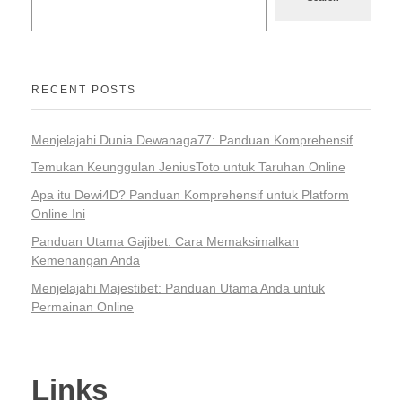
RECENT POSTS
Menjelajahi Dunia Dewanaga77: Panduan Komprehensif
Temukan Keunggulan JeniusToto untuk Taruhan Online
Apa itu Dewi4D? Panduan Komprehensif untuk Platform
Online Ini
Panduan Utama Gajibet: Cara Memaksimalkan
Kemenangan Anda
Menjelajahi Majestibet: Panduan Utama Anda untuk
Permainan Online
Links