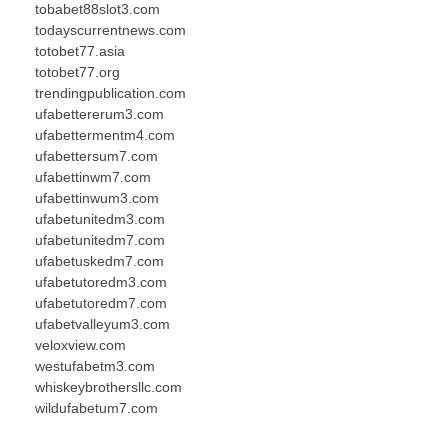
tobabet88slot3.com
todayscurrentnews.com
totobet77.asia
totobet77.org
trendingpublication.com
ufabettererum3.com
ufabettermentm4.com
ufabettersum7.com
ufabettinwm7.com
ufabettinwum3.com
ufabetunitedm3.com
ufabetunitedm7.com
ufabetuskedm7.com
ufabetutoredm3.com
ufabetutoredm7.com
ufabetvalleyum3.com
veloxview.com
westufabetm3.com
whiskeybrothersllc.com
wildufabetum7.com