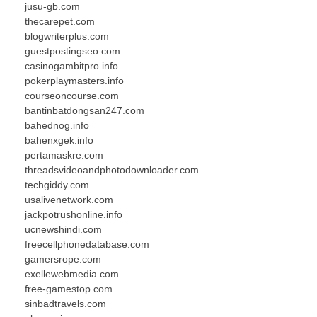
jusu-gb.com
thecarepet.com
blogwriterplus.com
guestpostingseo.com
casinogambitpro.info
pokerplaymasters.info
courseoncourse.com
bantinbatdongsan247.com
bahednog.info
bahenxgek.info
pertamaskre.com
threadsvideoandphotodownloader.com
techgiddy.com
usalivenetwork.com
jackpotrushonline.info
ucnewshindi.com
freecellphonedatabase.com
gamersrope.com
exellewebmedia.com
free-gamestop.com
sinbadtravels.com