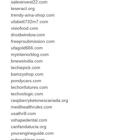
salesinvest22.com
teseract.org
trendy-ama-shop.com
ufabett732m7.com
visiofood.com
droidwindow.com
freeprsubmission.com
ufagold666.com
myinteriorblog.com
bnewsindia.com
techiepick.com
bamzyshop.com
pondycars.com
techonfutures.com
techoologic.com
raspberryketonescanada.org
medihealthrules.com
usathrill.com
vshapedental.com
canfandalucia.org
yourengineguide.com
nybreakings.com