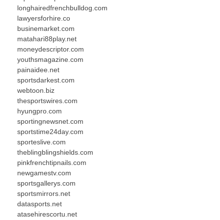
longhairedfrenchbulldog.com
lawyersforhire.co
businemarket.com
matahari88play.net
moneydescriptor.com
youthsmagazine.com
painaidee.net
sportsdarkest.com
webtoon.biz
thesportswires.com
hyungpro.com
sportingnewsnet.com
sportstime24day.com
sporteslive.com
theblingblingshields.com
pinkfrenchtipnails.com
newgamestv.com
sportsgallerys.com
sportsmirrors.net
datasports.net
atasehirescortu.net