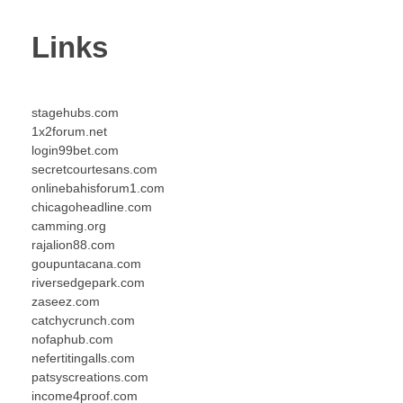
Links
stagehubs.com
1x2forum.net
login99bet.com
secretcourtesans.com
onlinebahisforum1.com
chicagoheadline.com
camming.org
rajalion88.com
goupuntacana.com
riversedgepark.com
zaseez.com
catchycrunch.com
nofaphub.com
nefertitingalls.com
patsyscreations.com
income4proof.com