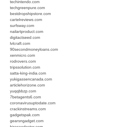
techintendo.com
techgreenpure.com
bestdropshipstore.com
cartelreviews.com
surfsway.com
nailartproduct.com
digitactseed.com
lvlcraft.com
90secondmoneyloans.com
xenmicro.com
rodrovers.com
tripssolution.com
satta-king-india.com
yukigassencanada.com
articlehorizone.com
yuqqbbzp.com
7betagents6.com
coronavirusuptodate.com
crackinstreams.com
gadgetspak.com
gearsngadget.com
hireseodoctor.com