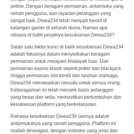
online. Dengan beragam permainan, antarmuka yang
ramah pengguna, dan layanan pelanggan yang
sangat baik, Dewa234 telah menjadi favorit di
kalangan gamer di seluruh dunia. Namun apa
rahasia di balik pesatnya kesuksesan Dewa234?
Salah satu faktor kunci di balik kesuksesan Dewa234
adalah fokusnya dalam menyediakan beragam
permainan untuk melayani khalayak luas. Dari
permainan kasino klasik seperti poker dan blackjack
hingga permainan slot trendi dan taruhan olahraga,
Dewa234 menawarkan sesuatu untuk semua orang.
Keberagaman ini telah menarik basis pelanggan
yang besar dan setia, memastikan pertumbuhan dan
kesuksesan platform yang berkelanjutan.
Rahasia kesuksesan Dewa234 lainnya adalah
antarmukanya yang ramah pengguna. Platform ini
mudah dinavigasi, dengan instruksi yang jelas dan