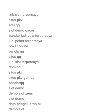
link slot terpercaya
situs pkv
adu qq
slot demo gacor
bandar judi bola terpercaya
judi poker terpercaya
poker online
bandarqq
situs qq
judi slot terpercaya
domino99
situs pkv
situs pkv games
bandarqq
slot demo
demo slot zeus
slot demo
data pengeluaran hk
demo slot