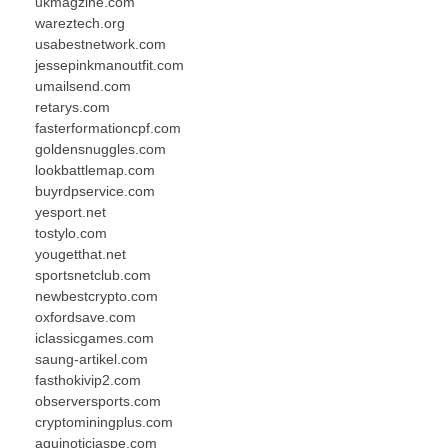
ukmagzine.com
wareztech.org
usabestnetwork.com
jessepinkmanoutfit.com
umailsend.com
retarys.com
fasterformationcpf.com
goldensnuggles.com
lookbattlemap.com
buyrdpservice.com
yesport.net
tostylo.com
yougetthat.net
sportsnetclub.com
newbestcrypto.com
oxfordsave.com
iclassicgames.com
saung-artikel.com
fasthokivip2.com
observersports.com
cryptominingplus.com
aquinoticiaspe.com