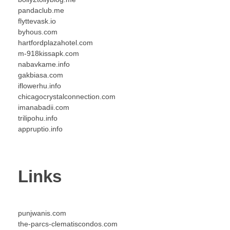
pandaclub.me
flyttevask.io
byhous.com
hartfordplazahotel.com
m-918kissapk.com
nabavkame.info
gakbiasa.com
iflowerhu.info
chicagocrystalconnection.com
imanabadii.com
trilipohu.info
appruptio.info
Links
punjwanis.com
the-parcs-clematiscondos.com