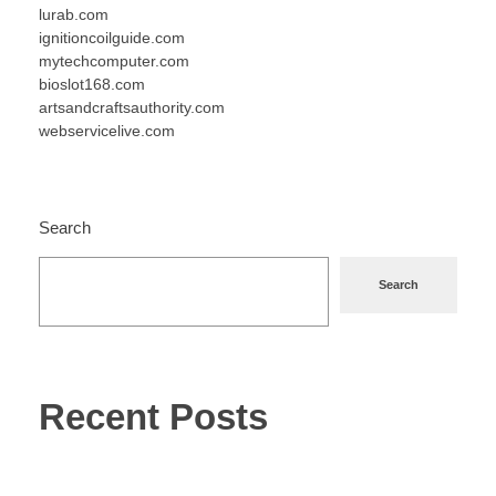
lurab.com
ignitioncoilguide.com
mytechcomputer.com
bioslot168.com
artsandcraftsauthority.com
webservicelive.com
Search
Search
Recent Posts