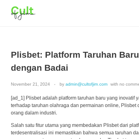
Mainkan slot gacor dari Pragmatic Play malam ini dengan deposit dana. Kesempatan maxwin besar ada di tangan Anda untuk hasil maksimal.
Plisbet: Platform Taruhan Bar
dengan Badai
November 21, 2024
by
admin@cultofjim.com
with
no comm
[ad_1] Plisbet adalah platform taruhan baru yang inovati
terhadap taruhan olahraga dan permainan online, Plisbet
orang dalam industri.
Salah satu fitur utama yang membedakan Plisbet dari plat
terdesentralisasi ini memastikan bahwa semua taruhan da