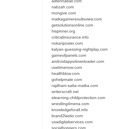
adtennaball.com
nabzah.com
mongive.com
matkagameresultsview.com
getsolutionsonline.com
hispinner.org
criticalinsurance.info
nokariposter.com
kalyan-guessing-nightplay.com
gameofpanels.com
androidappsdownloader.com
usetimenow.com
healthblow.com
gohelpmate.com
rajdhani-satta-matka.com
writerscraft.net
elearning-childprotection.com
wrestling4mena.com
knowledgeforall.info
brand2lastio.com
usadigitalservices.com
socialhoppers.com