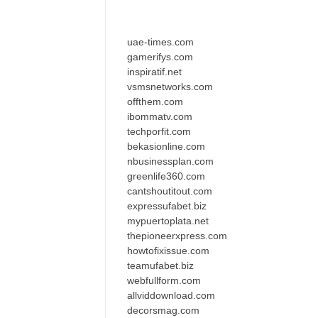
uae-times.com
gamerifys.com
inspiratif.net
vsmsnetworks.com
offthem.com
ibommatv.com
techporfit.com
bekasionline.com
nbusinessplan.com
greenlife360.com
cantshoutitout.com
expressufabet.biz
mypuertoplata.net
thepioneerxpress.com
howtofixissue.com
teamufabet.biz
webfullform.com
allviddownload.com
decorsmag.com