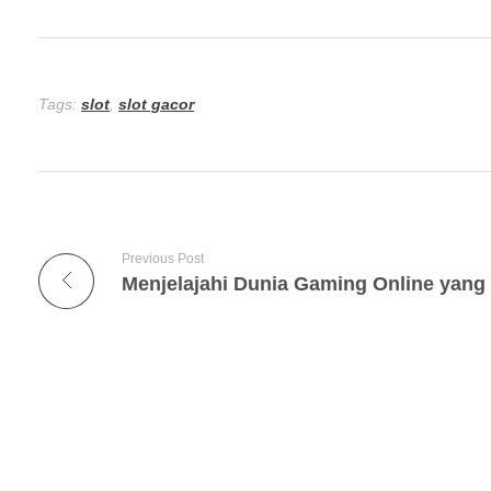
Tags:
slot
,
slot gacor
Previous Post