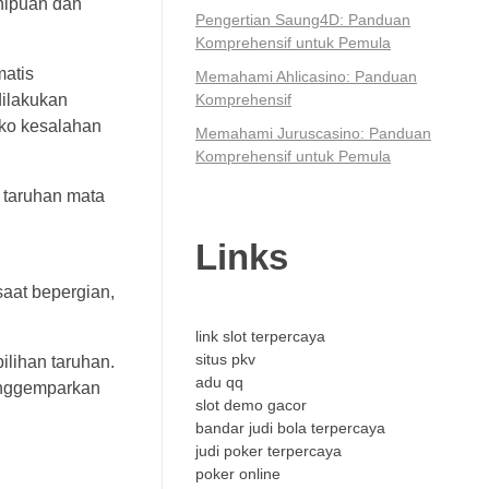
enipuan dan
Pengertian Saung4D: Panduan
Komprehensif untuk Pemula
matis
Memahami Ahlicasino: Panduan
ilakukan
Komprehensif
iko kesalahan
Memahami Juruscasino: Panduan
Komprehensif untuk Pemula
n taruhan mata
Links
aat bepergian,
link slot terpercaya
situs pkv
ilihan taruhan.
adu qq
menggemparkan
slot demo gacor
bandar judi bola terpercaya
judi poker terpercaya
poker online