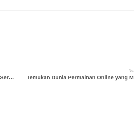
Nex
Menjelajahi Dunia Gaming Online yang Seru Bersama Bunga99