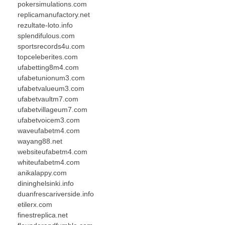
pokersimulations.com
replicamanufactory.net
rezultate-loto.info
splendifulous.com
sportsrecords4u.com
topceleberites.com
ufabetting8m4.com
ufabetunionum3.com
ufabetvalueum3.com
ufabetvaultm7.com
ufabetvillageum7.com
ufabetvoicem3.com
waveufabetm4.com
wayang88.net
websiteufabetm4.com
whiteufabetm4.com
anikalappy.com
dininghelsinki.info
duanfrescariverside.info
etilerx.com
finestreplica.net