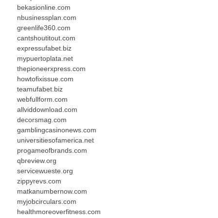
bekasionline.com
nbusinessplan.com
greenlife360.com
cantshoutitout.com
expressufabet.biz
mypuertoplata.net
thepioneerxpress.com
howtofixissue.com
teamufabet.biz
webfullform.com
allviddownload.com
decorsmag.com
gamblingcasinonews.com
universitiesofamerica.net
progameofbrands.com
qbreview.org
servicewueste.org
zippyrevs.com
matkanumbernow.com
myjobcirculars.com
healthmoreoverfitness.com