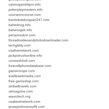
casinogambitpro.info
pokerplaymasters.info
courseoncourse.com
bantinbatdongsan247.com
bahednog.info
bahenxgek.info
pertamaskre.com
threadsvideoandphotodownloader.com
techgiddy.com
usalivenetwork.com
jackpotrushonline.info
ucnewshindi.com
freecellphonedatabase.com
gamersrope.com
exellewebmedia.com
free-gamestop.com
sinbadtravels.com
ukmagzine.com
wareztech.org
usabestnetwork.com
jessepinkmanoutfit.com