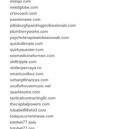
mixiqo.com
needglobe.com
ortocoach.com
passionawe.com
pittsburghpaintingprofessionals.com
plumberryworks.com
psychoterapiawioletanowak.com
quickultimate.com
quirkyquester.com
sexmedicineformen.com
shiftripple.com
slotterpercaya.co
smartcoolbox.com
sohanjitfinances.com
soulfulhousemusic.net
sparklooms.com
tacticalcontractingllc.com
thecapitalpowers.com
tobabet88slot3.com
todayscurrentnews.com
totobet77.asia
totobet77.org