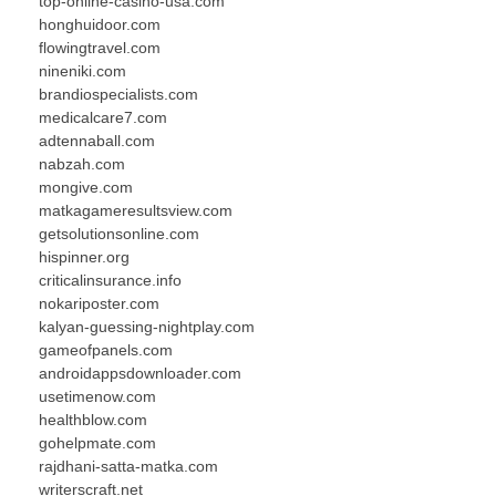
top-online-casino-usa.com
honghuidoor.com
flowingtravel.com
nineniki.com
brandiospecialists.com
medicalcare7.com
adtennaball.com
nabzah.com
mongive.com
matkagameresultsview.com
getsolutionsonline.com
hispinner.org
criticalinsurance.info
nokariposter.com
kalyan-guessing-nightplay.com
gameofpanels.com
androidappsdownloader.com
usetimenow.com
healthblow.com
gohelpmate.com
rajdhani-satta-matka.com
writerscraft.net