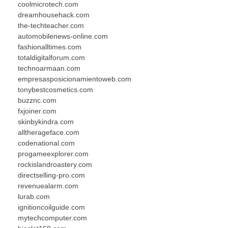
coolmicrotech.com
dreamhousehack.com
the-techteacher.com
automobilenews-online.com
fashionalltimes.com
totaldigitalforum.com
technoarmaan.com
empresasposicionamientoweb.com
tonybestcosmetics.com
buzznc.com
fxjoiner.com
skinbykindra.com
alltherageface.com
codenational.com
progameexplorer.com
rockislandroastery.com
directselling-pro.com
revenuealarm.com
lurab.com
ignitioncoilguide.com
mytechcomputer.com