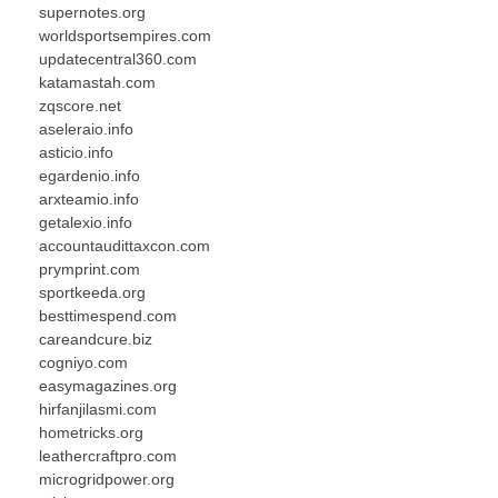
supernotes.org
worldsportsempires.com
updatecentral360.com
katamastah.com
zqscore.net
aseleraio.info
asticio.info
egardenio.info
arxteamio.info
getalexio.info
accountaudittaxcon.com
prymprint.com
sportkeeda.org
besttimespend.com
careandcure.biz
cogniyo.com
easymagazines.org
hirfanjilasmi.com
hometricks.org
leathercraftpro.com
microgridpower.org