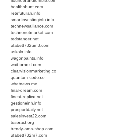
flounderandfumble.com
healthohunt.com
retefuturah.info
smartinvestinginfo.info
technewsalliance.com
technonetmarket.com
tedstanger.net
ufabett732um3.com
uskola.info
wagonpaints.info
waitfornext.com
clearvisionmarketing.co
quantum-code.co
whatnews.me
final-dream.com
finest-replica.net
gestioneinh.info
prosportdaily.net
salesinvest22.com
teseract.org
trendy-ama-shop.com
ufabett732m7.com