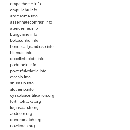
ampacheme.info
ampullahu.info
aromaxme.info
asserthatecontrast.info
atenderme.info
bangumiio.info
bekosunhu.info
beneficialgrandiose.info
blomaio.info
dosellinfoplete.info
podtubeio.info
powerfulvolatile.info
qvidsio.info
shumaio.info
slotherio.info
cysapluscertification.org
fortnitehacks.org
loginsearch.org
aodecor.org
donorsmatch.org
nowtimes.org