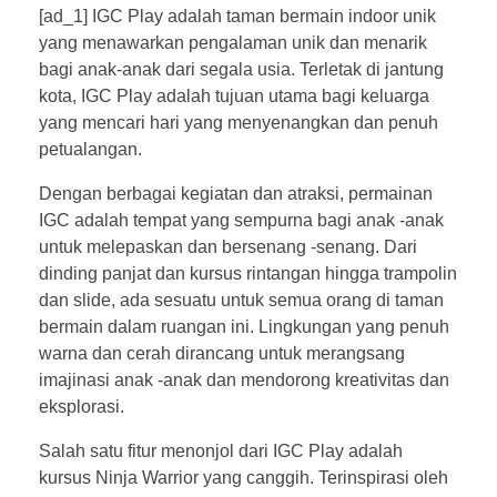
[ad_1] IGC Play adalah taman bermain indoor unik
yang menawarkan pengalaman unik dan menarik
bagi anak-anak dari segala usia. Terletak di jantung
kota, IGC Play adalah tujuan utama bagi keluarga
yang mencari hari yang menyenangkan dan penuh
petualangan.
Dengan berbagai kegiatan dan atraksi, permainan
IGC adalah tempat yang sempurna bagi anak -anak
untuk melepaskan dan bersenang -senang. Dari
dinding panjat dan kursus rintangan hingga trampolin
dan slide, ada sesuatu untuk semua orang di taman
bermain dalam ruangan ini. Lingkungan yang penuh
warna dan cerah dirancang untuk merangsang
imajinasi anak -anak dan mendorong kreativitas dan
eksplorasi.
Salah satu fitur menonjol dari IGC Play adalah
kursus Ninja Warrior yang canggih. Terinspirasi oleh