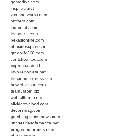
gamerifys.com
inspiratif.net
vsmsnetworks.com
offthem.com
ibommatv.com
techporfit.com
bekasionline.com
nbusinessplan.com
greenlife360.com
cantshoutitout.com
expressufabet.biz
mypuertoplata.net
thepioneerxpress.com
howtofixissue.com
teamufabet.biz
webfullform.com
allviddownload.com
decorsmag.com
gamblingcasinonews.com
universitiesofamerica.net
progameofbrands.com
qbreview.org