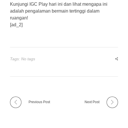
Kunjungi IGC Play hari ini dan lihat mengapa ini
adalah pengalaman bermain tertinggi dalam
ruangan!
[ad_2]
Tags: No tags
Previous Post
Next Post