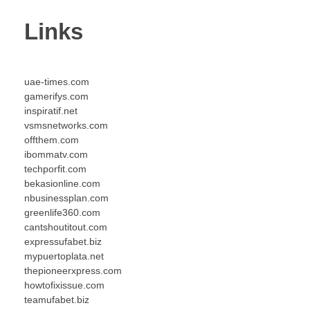
Links
uae-times.com
gamerifys.com
inspiratif.net
vsmsnetworks.com
offthem.com
ibommatv.com
techporfit.com
bekasionline.com
nbusinessplan.com
greenlife360.com
cantshoutitout.com
expressufabet.biz
mypuertoplata.net
thepioneerxpress.com
howtofixissue.com
teamufabet.biz