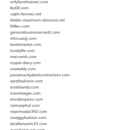
onlyfansheaven.com
lky08.com
ralph-fiennes.net
fielder-maximum-discount.net
fitfllex.com
genesisbusinesscredit.com
inforuang.com
kindsmarket.com
luvelylife.com
macramb.com
mypet-diary.com
oxweekly.com
panamacitydeckcontractors.com
westfashions.com
toolshandy.com
travelstager.com
trendinspires.com
rannyephul.com
reportradar360.com
swaggyfashion.com
taraftariumtv10.com
questionquery.com