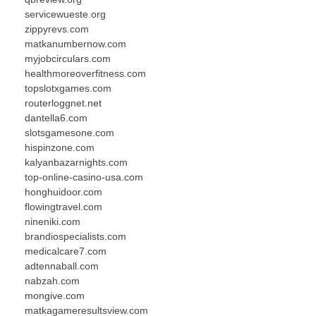
servicewueste.org
zippyrevs.com
matkanumbernow.com
myjobcirculars.com
healthmoreoverfitness.com
topslotxgames.com
routerloggnet.net
dantella6.com
slotsgamesone.com
hispinzone.com
kalyanbazarnights.com
top-online-casino-usa.com
honghuidoor.com
flowingtravel.com
nineniki.com
brandiospecialists.com
medicalcare7.com
adtennaball.com
nabzah.com
mongive.com
matkagameresultsview.com