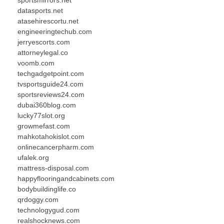
sportsmirrors.net
datasports.net
atasehirescortu.net
engineeringtechub.com
jerryescorts.com
attorneylegal.co
voomb.com
techgadgetpoint.com
tvsportsguide24.com
sportsreviews24.com
dubai360blog.com
lucky77slot.org
growmefast.com
mahkotahokislot.com
onlinecancerpharm.com
ufalek.org
mattress-disposal.com
happyflooringandcabinets.com
bodybuildinglife.co
qrdoggy.com
technologygud.com
realshocknews.com