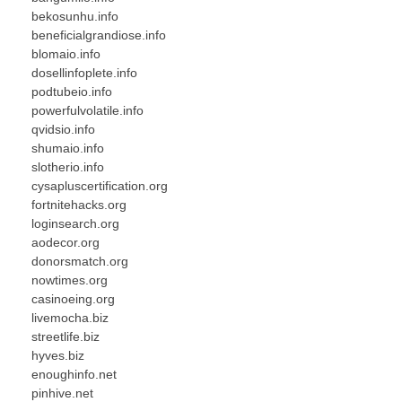
bekosunhu.info
beneficialgrandiose.info
blomaio.info
dosellinfoplete.info
podtubeio.info
powerfulvolatile.info
qvidsio.info
shumaio.info
slotherio.info
cysapluscertification.org
fortnitehacks.org
loginsearch.org
aodecor.org
donorsmatch.org
nowtimes.org
casinoeing.org
livemocha.biz
streetlife.biz
hyves.biz
enoughinfo.net
pinhive.net