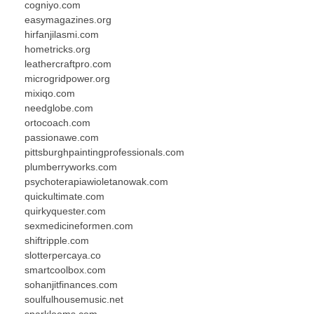
cogniyo.com
easymagazines.org
hirfanjilasmi.com
hometricks.org
leathercraftpro.com
microgridpower.org
mixiqo.com
needglobe.com
ortocoach.com
passionawe.com
pittsburghpaintingprofessionals.com
plumberryworks.com
psychoterapiawioletanowak.com
quickultimate.com
quirkyquester.com
sexmedicineformen.com
shiftripple.com
slotterpercaya.co
smartcoolbox.com
sohanjitfinances.com
soulfulhousemusic.net