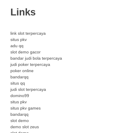
Links
link slot terpercaya
situs pkv
adu qq
slot demo gacor
bandar judi bola terpercaya
judi poker terpercaya
poker online
bandarqq
situs qq
judi slot terpercaya
domino99
situs pkv
situs pkv games
bandarqq
slot demo
demo slot zeus