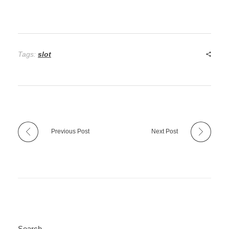
Tags:
slot
Previous Post
Next Post
Search