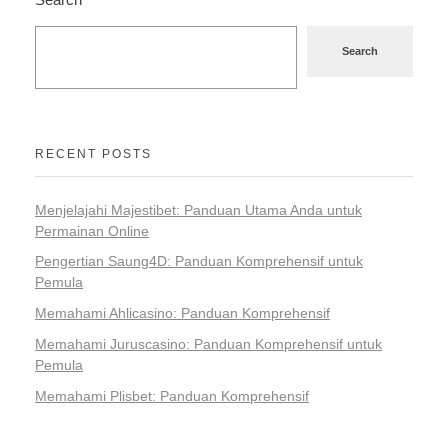
Search
RECENT POSTS
Menjelajahi Majestibet: Panduan Utama Anda untuk
Permainan Online
Pengertian Saung4D: Panduan Komprehensif untuk
Pemula
Memahami Ahlicasino: Panduan Komprehensif
Memahami Juruscasino: Panduan Komprehensif untuk
Pemula
Memahami Plisbet: Panduan Komprehensif