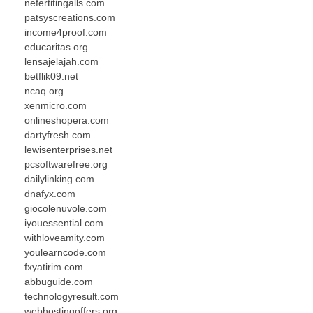
nefertitingalls.com
patsyscreations.com
income4proof.com
educaritas.org
lensajelajah.com
betflik09.net
ncaq.org
xenmicro.com
onlineshopera.com
dartyfresh.com
lewisenterprises.net
pcsoftwarefree.org
dailylinking.com
dnafyx.com
giocolenuvole.com
iyouessential.com
withloveamity.com
youlearncode.com
fxyatirim.com
abbuguide.com
technologyresult.com
webhostingoffers.org