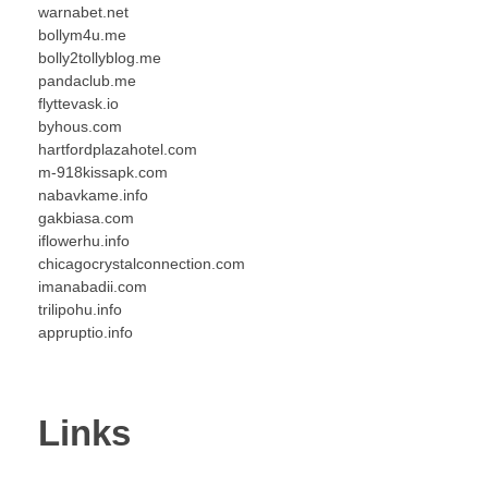
warnabet.net
bollym4u.me
bolly2tollyblog.me
pandaclub.me
flyttevask.io
byhous.com
hartfordplazahotel.com
m-918kissapk.com
nabavkame.info
gakbiasa.com
iflowerhu.info
chicagocrystalconnection.com
imanabadii.com
trilipohu.info
appruptio.info
Links