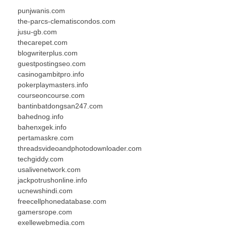
punjwanis.com
the-parcs-clematiscondos.com
jusu-gb.com
thecarepet.com
blogwriterplus.com
guestpostingseo.com
casinogambitpro.info
pokerplaymasters.info
courseoncourse.com
bantinbatdongsan247.com
bahednog.info
bahenxgek.info
pertamaskre.com
threadsvideoandphotodownloader.com
techgiddy.com
usalivenetwork.com
jackpotrushonline.info
ucnewshindi.com
freecellphonedatabase.com
gamersrope.com
exellewebmedia.com