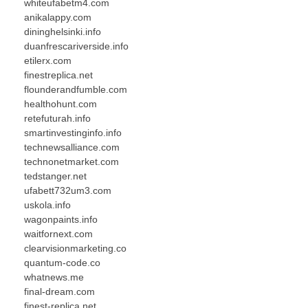
whiteufabetm4.com
anikalappy.com
dininghelsinki.info
duanfrescariverside.info
etilerx.com
finestreplica.net
flounderandfumble.com
healthohunt.com
retefuturah.info
smartinvestinginfo.info
technewsalliance.com
technonetmarket.com
tedstanger.net
ufabett732um3.com
uskola.info
wagonpaints.info
waitfornext.com
clearvisionmarketing.co
quantum-code.co
whatnews.me
final-dream.com
finest-replica.net