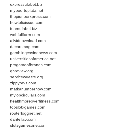
expressufabet.biz
mypuertoplata.net
thepioneerxpress.com
howtofixissue.com
teamufabet.biz
webfullform.com
allviddownload.com
decorsmag.com
gamblingcasinonews.com
universitiesofamerica.net
progameofbrands.com
qbreview.org
servicewueste.org
zippyrevs.com
matkanumbernow.com
myjobcirculars.com
healthmoreoverfitness.com
topslotxgames.com
routerloggnet.net
dantella6.com
slotsgamesone.com