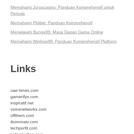
Memahami Juruscasino: Panduan Komprehensif untuk
Pemula
Memahami Plisbet: Panduan Komprehensif
Menjelajahi Bunga99: Masa Depan Game Online
Memahami Winlose99: Panduan Komprehensif Platform
Links
uae-times.com
gamerifys.com
inspiratif.net
vsmsnetworks.com
offthem.com
ibommatv.com
techporfit.com