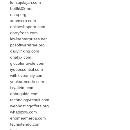
lensajelajah.com
betflik09.net
ncaq.org
xenmicro.com
onlineshopera.com
dartyfresh.com
lewisenterprises.net
pcsoftwarefree.org
dailylinking.com
dnafyx.com
giocolenuvole.com
iyouessential.com
withloveamity.com
youlearncode.com
fxyatirim.com
abbuguide.com
technologyresult.com
webhostingoffers.org
whatszow.com
ehomeamerca.com
techintendo.com