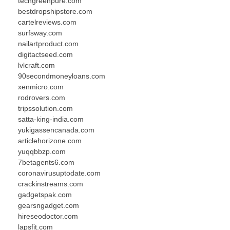
techgreenpure.com
bestdropshipstore.com
cartelreviews.com
surfsway.com
nailartproduct.com
digitactseed.com
lvlcraft.com
90secondmoneyloans.com
xenmicro.com
rodrovers.com
tripssolution.com
satta-king-india.com
yukigassencanada.com
articlehorizone.com
yuqqbbzp.com
7betagents6.com
coronavirusuptodate.com
crackinstreams.com
gadgetspak.com
gearsngadget.com
hireseodoctor.com
lapsfit.com