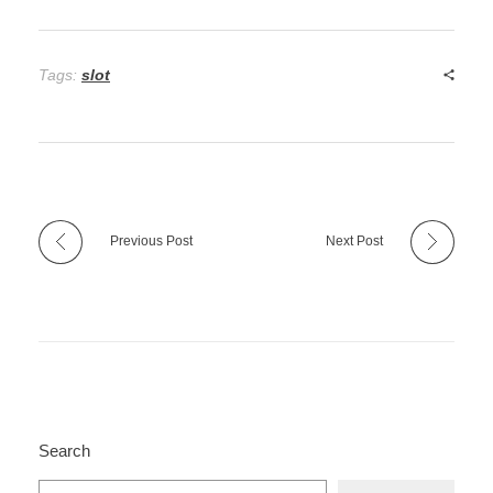
Tags:
slot
Previous Post
Next Post
Search