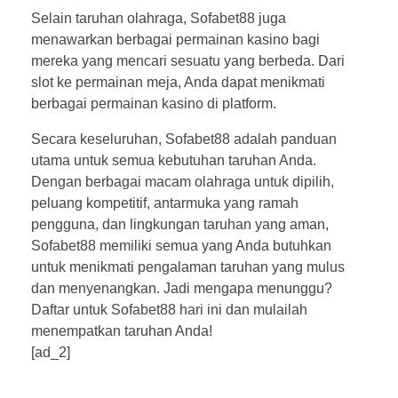
Selain taruhan olahraga, Sofabet88 juga
menawarkan berbagai permainan kasino bagi
mereka yang mencari sesuatu yang berbeda. Dari
slot ke permainan meja, Anda dapat menikmati
berbagai permainan kasino di platform.
Secara keseluruhan, Sofabet88 adalah panduan
utama untuk semua kebutuhan taruhan Anda.
Dengan berbagai macam olahraga untuk dipilih,
peluang kompetitif, antarmuka yang ramah
pengguna, dan lingkungan taruhan yang aman,
Sofabet88 memiliki semua yang Anda butuhkan
untuk menikmati pengalaman taruhan yang mulus
dan menyenangkan. Jadi mengapa menunggu?
Daftar untuk Sofabet88 hari ini dan mulailah
menempatkan taruhan Anda!
[ad_2]