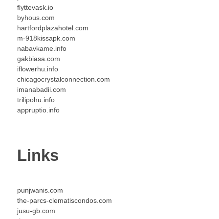
flyttevask.io
byhous.com
hartfordplazahotel.com
m-918kissapk.com
nabavkame.info
gakbiasa.com
iflowerhu.info
chicagocrystalconnection.com
imanabadii.com
trilipohu.info
appruptio.info
Links
punjwanis.com
the-parcs-clematiscondos.com
jusu-gb.com