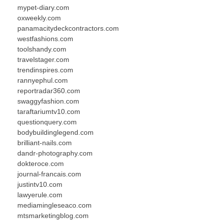
mypet-diary.com
oxweekly.com
panamacitydeckcontractors.com
westfashions.com
toolshandy.com
travelstager.com
trendinspires.com
rannyephul.com
reportradar360.com
swaggyfashion.com
taraftariumtv10.com
questionquery.com
bodybuildinglegend.com
brilliant-nails.com
dandr-photography.com
dokteroce.com
journal-francais.com
justintv10.com
lawyerule.com
mediamingleseaco.com
mtsmarketingblog.com