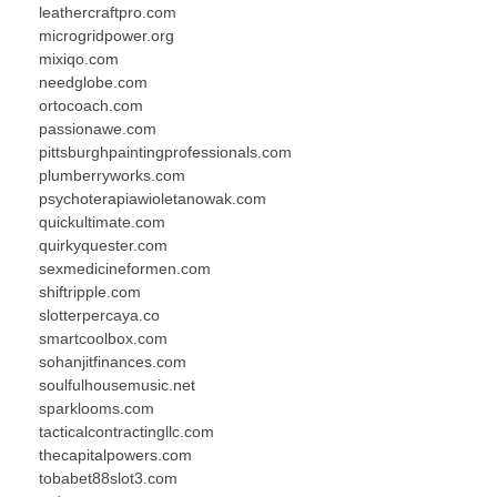
leathercraftpro.com
microgridpower.org
mixiqo.com
needglobe.com
ortocoach.com
passionawe.com
pittsburghpaintingprofessionals.com
plumberryworks.com
psychoterapiawioletanowak.com
quickultimate.com
quirkyquester.com
sexmedicineformen.com
shiftripple.com
slotterpercaya.co
smartcoolbox.com
sohanjitfinances.com
soulfulhousemusic.net
sparklooms.com
tacticalcontractingllc.com
thecapitalpowers.com
tobabet88slot3.com