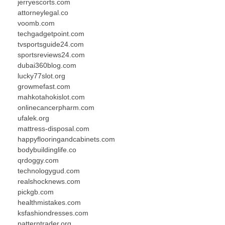
jerryescorts.com
attorneylegal.co
voomb.com
techgadgetpoint.com
tvsportsguide24.com
sportsreviews24.com
dubai360blog.com
lucky77slot.org
growmefast.com
mahkotahokislot.com
onlinecancerpharm.com
ufalek.org
mattress-disposal.com
happyflooringandcabinets.com
bodybuildinglife.co
qrdoggy.com
technologygud.com
realshocknews.com
pickgb.com
healthmistakes.com
ksfashiondresses.com
patterntrader.org