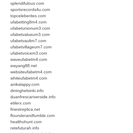
splendifulous.com
sportsrecords4u.com
topceleberites.com
ufabetting8m4.com
ufabetunionum3.com
ufabetvalueum3.com
ufabetvaultm7.com
ufabetvillageum7.com
ufabetvoicem3.com
waveufabetm4.com
wayang88.net
websiteufabetm4.com
whiteufabetm4.com
anikalappy.com
dininghelsinki.info
duanfrescariverside.info
etilerx.com
finestreplica.net
flounderandfumble.com
healthohunt.com
retefuturah.info