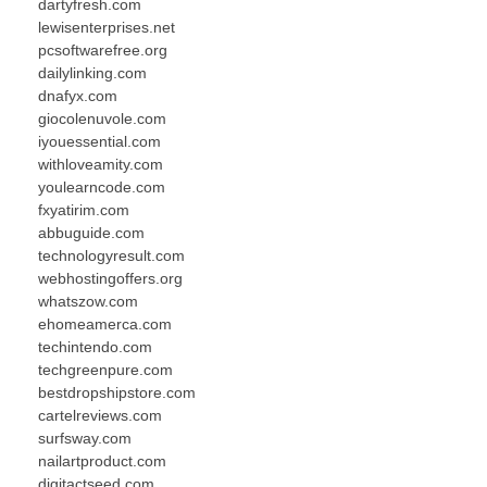
dartyfresh.com
lewisenterprises.net
pcsoftwarefree.org
dailylinking.com
dnafyx.com
giocolenuvole.com
iyouessential.com
withloveamity.com
youlearncode.com
fxyatirim.com
abbuguide.com
technologyresult.com
webhostingoffers.org
whatszow.com
ehomeamerca.com
techintendo.com
techgreenpure.com
bestdropshipstore.com
cartelreviews.com
surfsway.com
nailartproduct.com
digitactseed.com