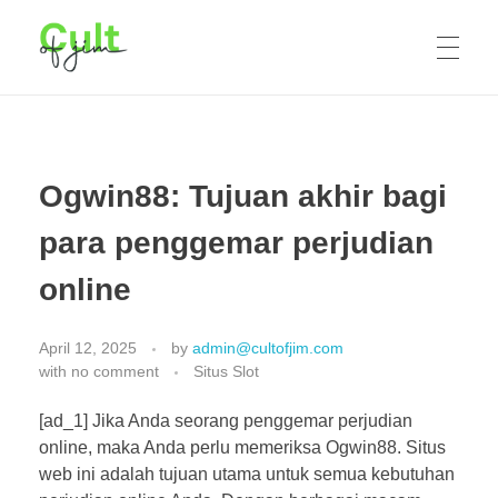
Mainkan slot gacor dari Pragmatic Play malam ini dengan deposit dana. Kesempatan maxwin besar ada di tangan Anda untuk hasil maksimal.
HOME
Ogwin88: Tujuan akhir bagi
SITUS SLOT
para penggemar perjudian
online
SLOT DEMO
April 12, 2025
by
admin@cultofjim.com
with
no comment
Situs Slot
SLOT ANTI RUNGKAD
[ad_1] Jika Anda seorang penggemar perjudian
online, maka Anda perlu memeriksa Ogwin88. Situs
web ini adalah tujuan utama untuk semua kebutuhan