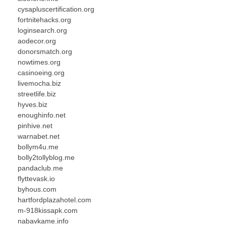
cysapluscertification.org
fortnitehacks.org
loginsearch.org
aodecor.org
donorsmatch.org
nowtimes.org
casinoeing.org
livemocha.biz
streetlife.biz
hyves.biz
enoughinfo.net
pinhive.net
warnabet.net
bollym4u.me
bolly2tollyblog.me
pandaclub.me
flyttevask.io
byhous.com
hartfordplazahotel.com
m-918kissapk.com
nabavkame.info