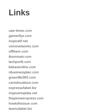
Links
uae-times.com
gamerifys.com
inspiratif.net
vsmsnetworks.com
offthem.com
ibommatv.com
techporfit.com
bekasionline.com
nbusinessplan.com
greenlife360.com
cantshoutitout.com
expressufabet.biz
mypuertoplata.net
thepioneerxpress.com
howtofixissue.com
teamufabet.biz