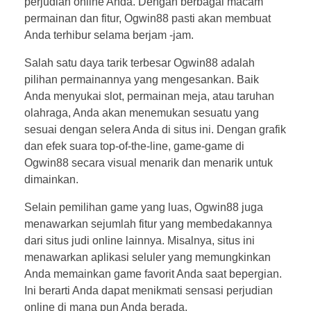
perjudian online Anda. Dengan berbagai macam
permainan dan fitur, Ogwin88 pasti akan membuat
Anda terhibur selama berjam -jam.
Salah satu daya tarik terbesar Ogwin88 adalah
pilihan permainannya yang mengesankan. Baik
Anda menyukai slot, permainan meja, atau taruhan
olahraga, Anda akan menemukan sesuatu yang
sesuai dengan selera Anda di situs ini. Dengan grafik
dan efek suara top-of-the-line, game-game di
Ogwin88 secara visual menarik dan menarik untuk
dimainkan.
Selain pemilihan game yang luas, Ogwin88 juga
menawarkan sejumlah fitur yang membedakannya
dari situs judi online lainnya. Misalnya, situs ini
menawarkan aplikasi seluler yang memungkinkan
Anda memainkan game favorit Anda saat bepergian.
Ini berarti Anda dapat menikmati sensasi perjudian
online di mana pun Anda berada.