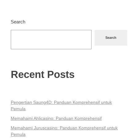
Search
Search
Recent Posts
Pengertian Saung4D: Panduan Komprehensif untuk
Pemula
Memahami Ahlicasino: Panduan Komprehensif
Memahami Juruscasino: Panduan Komprehensif untuk
Pemula