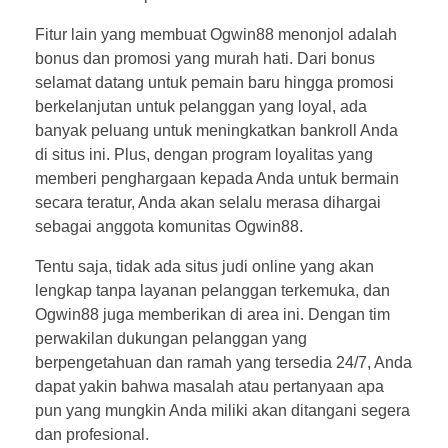
Fitur lain yang membuat Ogwin88 menonjol adalah
bonus dan promosi yang murah hati. Dari bonus
selamat datang untuk pemain baru hingga promosi
berkelanjutan untuk pelanggan yang loyal, ada
banyak peluang untuk meningkatkan bankroll Anda
di situs ini. Plus, dengan program loyalitas yang
memberi penghargaan kepada Anda untuk bermain
secara teratur, Anda akan selalu merasa dihargai
sebagai anggota komunitas Ogwin88.
Tentu saja, tidak ada situs judi online yang akan
lengkap tanpa layanan pelanggan terkemuka, dan
Ogwin88 juga memberikan di area ini. Dengan tim
perwakilan dukungan pelanggan yang
berpengetahuan dan ramah yang tersedia 24/7, Anda
dapat yakin bahwa masalah atau pertanyaan apa
pun yang mungkin Anda miliki akan ditangani segera
dan profesional.