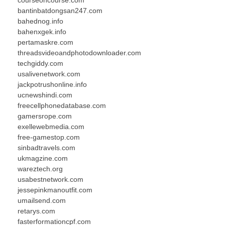
courseoncourse.com
bantinbatdongsan247.com
bahednog.info
bahenxgek.info
pertamaskre.com
threadsvideoandphotodownloader.com
techgiddy.com
usalivenetwork.com
jackpotrushonline.info
ucnewshindi.com
freecellphonedatabase.com
gamersrope.com
exellewebmedia.com
free-gamestop.com
sinbadtravels.com
ukmagzine.com
wareztech.org
usabestnetwork.com
jessepinkmanoutfit.com
umailsend.com
retarys.com
fasterformationcpf.com