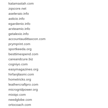
katamastah.com
zqscore.net
aseleraio.info
asticio.info
egardenio.info
arxteamio.info
getalexio.info
accountaudittaxcon.com
prymprint.com
sportkeeda.org
besttimespend.com
careandcure.biz
cogniyo.com
easymagazines.org
hirfanjilasmi.com
hometricks.org
leathercraftpro.com
microgridpower.org
mixiqo.com
needglobe.com
ortocoach.com