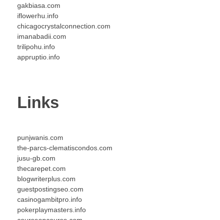
gakbiasa.com
iflowerhu.info
chicagocrystalconnection.com
imanabadii.com
trilipohu.info
appruptio.info
Links
punjwanis.com
the-parcs-clematiscondos.com
jusu-gb.com
thecarepet.com
blogwriterplus.com
guestpostingseo.com
casinogambitpro.info
pokerplaymasters.info