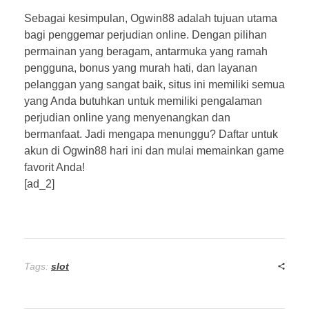
Sebagai kesimpulan, Ogwin88 adalah tujuan utama
bagi penggemar perjudian online. Dengan pilihan
permainan yang beragam, antarmuka yang ramah
pengguna, bonus yang murah hati, dan layanan
pelanggan yang sangat baik, situs ini memiliki semua
yang Anda butuhkan untuk memiliki pengalaman
perjudian online yang menyenangkan dan
bermanfaat. Jadi mengapa menunggu? Daftar untuk
akun di Ogwin88 hari ini dan mulai memainkan game
favorit Anda!
[ad_2]
Tags:
slot