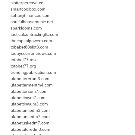
slotterpercaya.co
smartcoolbox.com
sohanjitfinances.com
soulfulhousemusic.net
sparklooms.com
tacticalcontractingllc.com
thecapitalpowers.com
tobabet88slot3.com
todayscurrentnews.com
totobet77.asia
totobet77.org
trendingpublication.com
ufabettererum3.com
ufabettermentm4.com
ufabettersum7.com
ufabettinwm7.com
ufabettinwum3.com
ufabetunitedm3.com
ufabetunitedm7.com
ufabetuskedm7.com
ufabetutoredm3.com