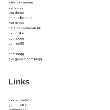
situs pkv games
bandarqq
slot demo
demo slot zeus
slot demo
data pengeluaran hk
demo slot
dominoqq
domino99
qq
dominoqq
pkv games dominoqq
Links
uae-times.com
gamerifys.com
inspiratif.net