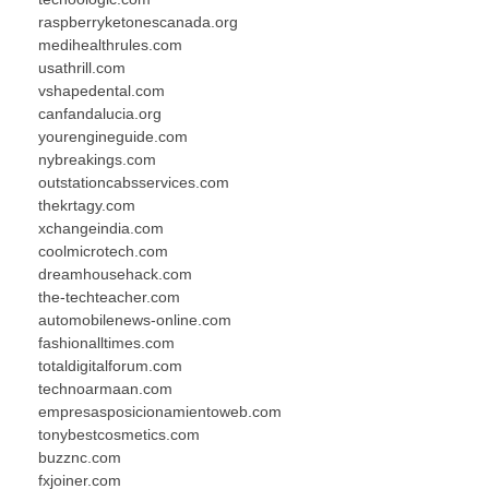
raspberryketonescanada.org
medihealthrules.com
usathrill.com
vshapedental.com
canfandalucia.org
yourengineguide.com
nybreakings.com
outstationcabsservices.com
thekrtagy.com
xchangeindia.com
coolmicrotech.com
dreamhousehack.com
the-techteacher.com
automobilenews-online.com
fashionalltimes.com
totaldigitalforum.com
technoarmaan.com
empresasposicionamientoweb.com
tonybestcosmetics.com
buzznc.com
fxjoiner.com