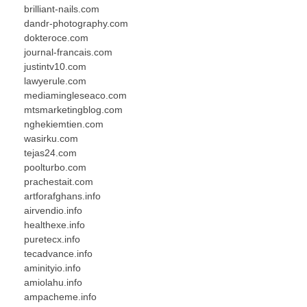
brilliant-nails.com
dandr-photography.com
dokteroce.com
journal-francais.com
justintv10.com
lawyerule.com
mediamingleseaco.com
mtsmarketingblog.com
nghekiemtien.com
wasirku.com
tejas24.com
poolturbo.com
prachestait.com
artforafghans.info
airvendio.info
healthexe.info
puretecx.info
tecadvance.info
aminityio.info
amiolahu.info
ampacheme.info