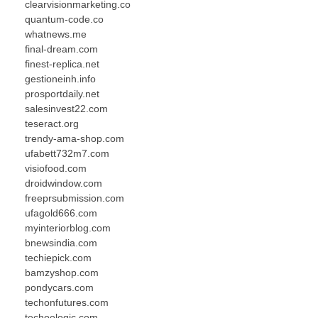
clearvisionmarketing.co
quantum-code.co
whatnews.me
final-dream.com
finest-replica.net
gestioneinh.info
prosportdaily.net
salesinvest22.com
teseract.org
trendy-ama-shop.com
ufabett732m7.com
visiofood.com
droidwindow.com
freeprsubmission.com
ufagold666.com
myinteriorblog.com
bnewsindia.com
techiepick.com
bamzyshop.com
pondycars.com
techonfutures.com
techoologic.com