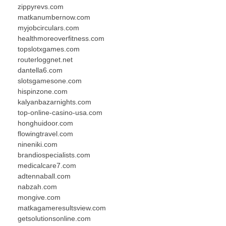
zippyrevs.com
matkanumbernow.com
myjobcirculars.com
healthmoreoverfitness.com
topslotxgames.com
routerloggnet.net
dantella6.com
slotsgamesone.com
hispinzone.com
kalyanbazarnights.com
top-online-casino-usa.com
honghuidoor.com
flowingtravel.com
nineniki.com
brandiospecialists.com
medicalcare7.com
adtennaball.com
nabzah.com
mongive.com
matkagameresultsview.com
getsolutionsonline.com