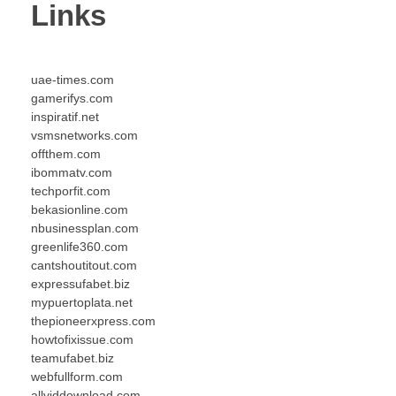
Links
uae-times.com
gamerifys.com
inspiratif.net
vsmsnetworks.com
offthem.com
ibommatv.com
techporfit.com
bekasionline.com
nbusinessplan.com
greenlife360.com
cantshoutitout.com
expressufabet.biz
mypuertoplata.net
thepioneerxpress.com
howtofixissue.com
teamufabet.biz
webfullform.com
allviddownload.com