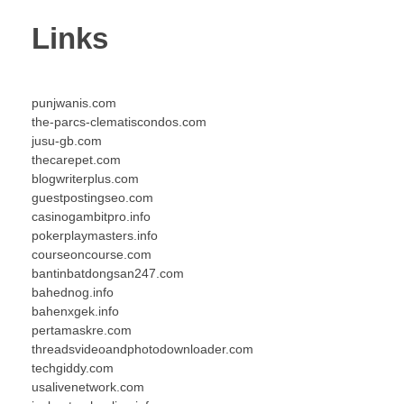
Links
punjwanis.com
the-parcs-clematiscondos.com
jusu-gb.com
thecarepet.com
blogwriterplus.com
guestpostingseo.com
casinogambitpro.info
pokerplaymasters.info
courseoncourse.com
bantinbatdongsan247.com
bahednog.info
bahenxgek.info
pertamaskre.com
threadsvideoandphotodownloader.com
techgiddy.com
usalivenetwork.com