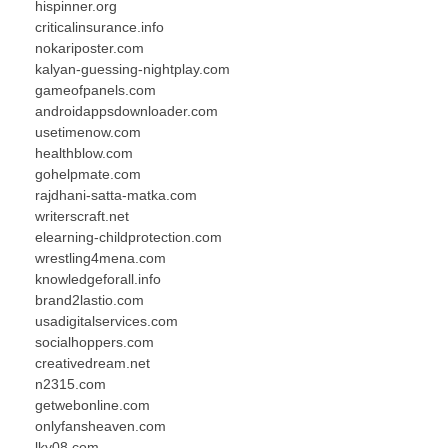
hispinner.org
criticalinsurance.info
nokariposter.com
kalyan-guessing-nightplay.com
gameofpanels.com
androidappsdownloader.com
usetimenow.com
healthblow.com
gohelpmate.com
rajdhani-satta-matka.com
writerscraft.net
elearning-childprotection.com
wrestling4mena.com
knowledgeforall.info
brand2lastio.com
usadigitalservices.com
socialhoppers.com
creativedream.net
n2315.com
getwebonline.com
onlyfansheaven.com
lky08.com