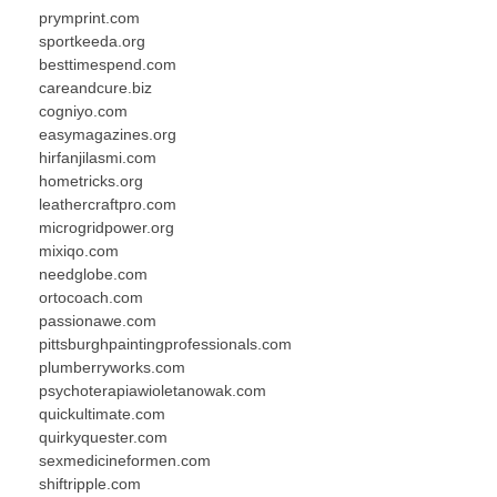
prymprint.com
sportkeeda.org
besttimespend.com
careandcure.biz
cogniyo.com
easymagazines.org
hirfanjilasmi.com
hometricks.org
leathercraftpro.com
microgridpower.org
mixiqo.com
needglobe.com
ortocoach.com
passionawe.com
pittsburghpaintingprofessionals.com
plumberryworks.com
psychoterapiawioletanowak.com
quickultimate.com
quirkyquester.com
sexmedicineformen.com
shiftripple.com