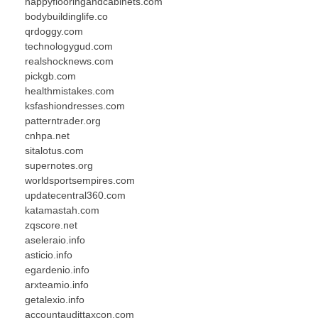
happyflooringandcabinets.com
bodybuildinglife.co
qrdoggy.com
technologygud.com
realshocknews.com
pickgb.com
healthmistakes.com
ksfashiondresses.com
patterntrader.org
cnhpa.net
sitalotus.com
supernotes.org
worldsportsempires.com
updatecentral360.com
katamastah.com
zqscore.net
aseleraio.info
asticio.info
egardenio.info
arxteamio.info
getalexio.info
accountaudittaxcon.com