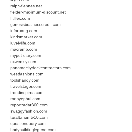
ralph-fiennes.net
fielder-maximum-discount.net
fitfllex.com
genesisbusinesscredit.com
inforuang.com
kindsmarket.com
luvelylife.com
macramb.com
mypet-diary.com
oxweekly.com
panamacitydeckcontractors.com
westfashions.com
toolshandy.com
travelstager.com
trendinspires.com
rannyephul.com
reportradar360.com
swaggyfashion.com
taraftariumtv10.com
questionquery.com
bodybuildinglegend.com