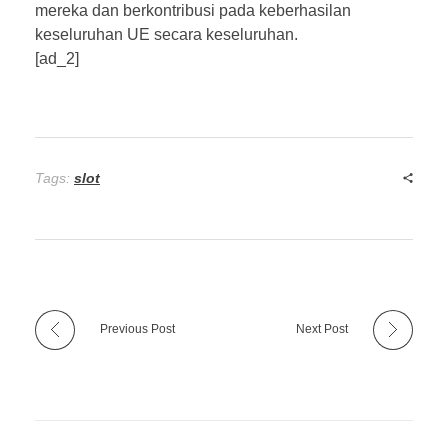
mereka dan berkontribusi pada keberhasilan
keseluruhan UE secara keseluruhan.
[ad_2]
Tags:
slot
Previous Post
Next Post