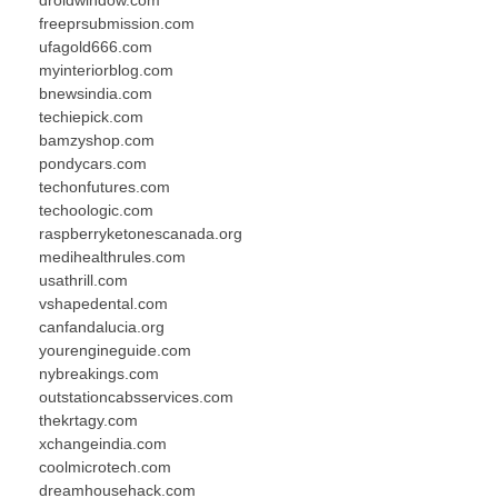
freeprsubmission.com
ufagold666.com
myinteriorblog.com
bnewsindia.com
techiepick.com
bamzyshop.com
pondycars.com
techonfutures.com
techoologic.com
raspberryketonescanada.org
medihealthrules.com
usathrill.com
vshapedental.com
canfandalucia.org
yourengineguide.com
nybreakings.com
outstationcabsservices.com
thekrtagy.com
xchangeindia.com
coolmicrotech.com
dreamhousehack.com