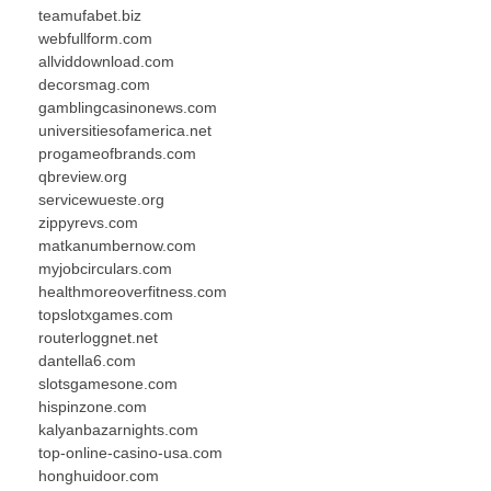
teamufabet.biz
webfullform.com
allviddownload.com
decorsmag.com
gamblingcasinonews.com
universitiesofamerica.net
progameofbrands.com
qbreview.org
servicewueste.org
zippyrevs.com
matkanumbernow.com
myjobcirculars.com
healthmoreoverfitness.com
topslotxgames.com
routerloggnet.net
dantella6.com
slotsgamesone.com
hispinzone.com
kalyanbazarnights.com
top-online-casino-usa.com
honghuidoor.com