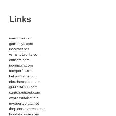
Links
uae-times.com
gamerifys.com
inspiratif.net
vsmsnetworks.com
offthem.com
ibommatv.com
techporfit.com
bekasionline.com
nbusinessplan.com
greenlife360.com
cantshoutitout.com
expressufabet.biz
mypuertoplata.net
thepioneerxpress.com
howtofixissue.com