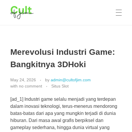
Mainkan slot gacor dari Pragmatic Play malam ini dengan deposit dana. Kesempatan maxwin besar ada di tangan Anda untuk hasil maksimal.
HOME
Merevolusi Industri Game:
SITUS SLOT
Bangkitnya 3DHoki
May 24, 2026
by
admin@cultofjim.com
SLOT DEMO
with
no comment
Situs Slot
[ad_1] Industri game selalu menjadi yang terdepan
dalam inovasi teknologi, terus-menerus mendorong
SLOT ANTI RUNGKAD
batas-batas dari apa yang mungkin terjadi di dunia
hiburan. Dari masa awal grafis berpiksel dan
gameplay sederhana, hingga dunia virtual yang