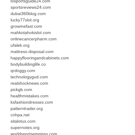
tvsportsguide24.com
sportsreviews24.com
dubai360blog.com
lucky77slot.org
growmefast.com
mahkotahokislot.com
onlinecancerpharm.com
ufalek.org
mattress-disposal.com
happyflooringandcabinets.com
bodybuildinglife.co
qrdoggy.com
technologygud.com
realshocknews.com
pickgb.com
healthmistakes.com
ksfashiondresses.com
patterntrader.org
cnhpa.net
sitalotus.com
supernotes.org
worldsportsempires.com