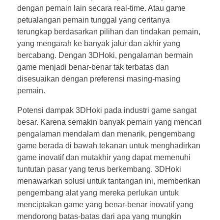
dengan pemain lain secara real-time. Atau game
petualangan pemain tunggal yang ceritanya
terungkap berdasarkan pilihan dan tindakan pemain,
yang mengarah ke banyak jalur dan akhir yang
bercabang. Dengan 3DHoki, pengalaman bermain
game menjadi benar-benar tak terbatas dan
disesuaikan dengan preferensi masing-masing
pemain.
Potensi dampak 3DHoki pada industri game sangat
besar. Karena semakin banyak pemain yang mencari
pengalaman mendalam dan menarik, pengembang
game berada di bawah tekanan untuk menghadirkan
game inovatif dan mutakhir yang dapat memenuhi
tuntutan pasar yang terus berkembang. 3DHoki
menawarkan solusi untuk tantangan ini, memberikan
pengembang alat yang mereka perlukan untuk
menciptakan game yang benar-benar inovatif yang
mendorong batas-batas dari apa yang mungkin