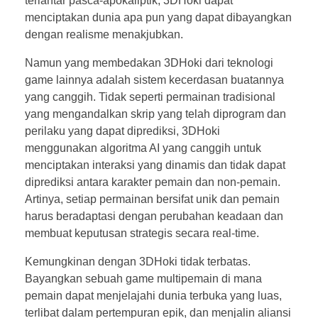
terlantar pasca-apokaliptik, 3DHoki dapat
menciptakan dunia apa pun yang dapat dibayangkan
dengan realisme menakjubkan.
Namun yang membedakan 3DHoki dari teknologi
game lainnya adalah sistem kecerdasan buatannya
yang canggih. Tidak seperti permainan tradisional
yang mengandalkan skrip yang telah diprogram dan
perilaku yang dapat diprediksi, 3DHoki
menggunakan algoritma AI yang canggih untuk
menciptakan interaksi yang dinamis dan tidak dapat
diprediksi antara karakter pemain dan non-pemain.
Artinya, setiap permainan bersifat unik dan pemain
harus beradaptasi dengan perubahan keadaan dan
membuat keputusan strategis secara real-time.
Kemungkinan dengan 3DHoki tidak terbatas.
Bayangkan sebuah game multipemain di mana
pemain dapat menjelajahi dunia terbuka yang luas,
terlibat dalam pertempuran epik, dan menjalin aliansi