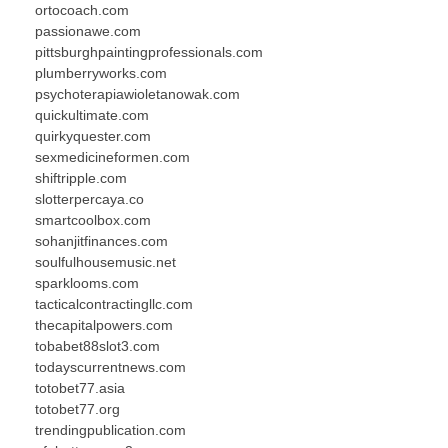
ortocoach.com
passionawe.com
pittsburghpaintingprofessionals.com
plumberryworks.com
psychoterapiawioletanowak.com
quickultimate.com
quirkyquester.com
sexmedicineformen.com
shiftripple.com
slotterpercaya.co
smartcoolbox.com
sohanjitfinances.com
soulfulhousemusic.net
sparklooms.com
tacticalcontractingllc.com
thecapitalpowers.com
tobabet88slot3.com
todayscurrentnews.com
totobet77.asia
totobet77.org
trendingpublication.com