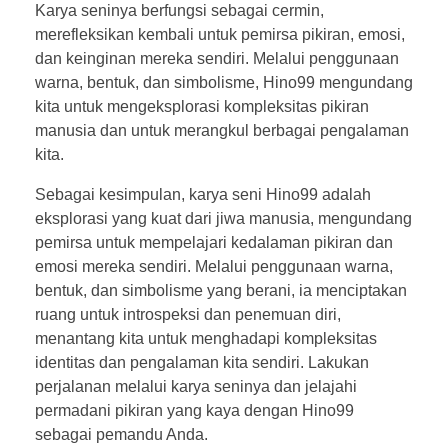
Karya seninya berfungsi sebagai cermin,
merefleksikan kembali untuk pemirsa pikiran, emosi,
dan keinginan mereka sendiri. Melalui penggunaan
warna, bentuk, dan simbolisme, Hino99 mengundang
kita untuk mengeksplorasi kompleksitas pikiran
manusia dan untuk merangkul berbagai pengalaman
kita.
Sebagai kesimpulan, karya seni Hino99 adalah
eksplorasi yang kuat dari jiwa manusia, mengundang
pemirsa untuk mempelajari kedalaman pikiran dan
emosi mereka sendiri. Melalui penggunaan warna,
bentuk, dan simbolisme yang berani, ia menciptakan
ruang untuk introspeksi dan penemuan diri,
menantang kita untuk menghadapi kompleksitas
identitas dan pengalaman kita sendiri. Lakukan
perjalanan melalui karya seninya dan jelajahi
permadani pikiran yang kaya dengan Hino99
sebagai pemandu Anda.