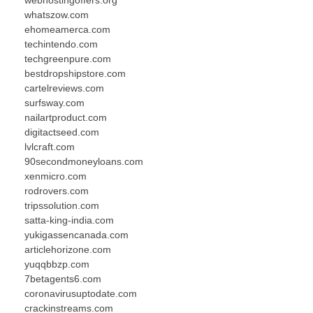
whatszow.com
ehomeamerca.com
techintendo.com
techgreenpure.com
bestdropshipstore.com
cartelreviews.com
surfsway.com
nailartproduct.com
digitactseed.com
lvlcraft.com
90secondmoneyloans.com
xenmicro.com
rodrovers.com
tripssolution.com
satta-king-india.com
yukigassencanada.com
articlehorizone.com
yuqqbbzp.com
7betagents6.com
coronavirusuptodate.com
crackinstreams.com