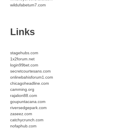
wildufabetum7.com
Links
stagehubs.com
1x2forum.net
login99bet.com
secretcourtesans.com
onlinebahisforum1.com
chicagoheadline.com
camming.org
rajalion88.com
goupuntacana.com
riversedgepark.com
zaseez.com
catchycrunch.com
nofaphub.com