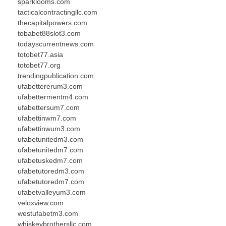
sparklooms.com
tacticalcontractingllc.com
thecapitalpowers.com
tobabet88slot3.com
todayscurrentnews.com
totobet77.asia
totobet77.org
trendingpublication.com
ufabettererum3.com
ufabettermentm4.com
ufabettersum7.com
ufabettinwm7.com
ufabettinwum3.com
ufabetunitedm3.com
ufabetunitedm7.com
ufabetuskedm7.com
ufabetutoredm3.com
ufabetutoredm7.com
ufabetvalleyum3.com
veloxview.com
westufabetm3.com
whiskeybrothersllc.com