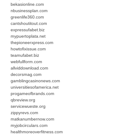
bekasionline.com
nbusinessplan.com
greenlife360.com
cantshoutitout.com
expressufabet.biz
mypuertoplata.net
thepioneerxpress.com
howtofixissue.com
teamufabet.biz
webfullform.com
allviddownload.com
decorsmag.com
gamblingcasinonews.com
universitiesofamerica.net
progameofbrands.com
qbreview.org
servicewueste.org
zippyrevs.com
matkanumbernow.com
myjobcirculars.com
healthmoreoverfitness.com