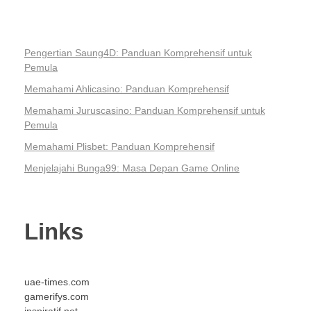
Pengertian Saung4D: Panduan Komprehensif untuk
Pemula
Memahami Ahlicasino: Panduan Komprehensif
Memahami Juruscasino: Panduan Komprehensif untuk
Pemula
Memahami Plisbet: Panduan Komprehensif
Menjelajahi Bunga99: Masa Depan Game Online
Links
uae-times.com
gamerifys.com