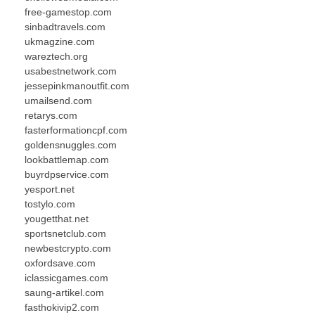
free-gamestop.com
sinbadtravels.com
ukmagzine.com
wareztech.org
usabestnetwork.com
jessepinkmanoutfit.com
umailsend.com
retarys.com
fasterformationcpf.com
goldensnuggles.com
lookbattlemap.com
buyrdpservice.com
yesport.net
tostylo.com
yougetthat.net
sportsnetclub.com
newbestcrypto.com
oxfordsave.com
iclassicgames.com
saung-artikel.com
fasthokivip2.com