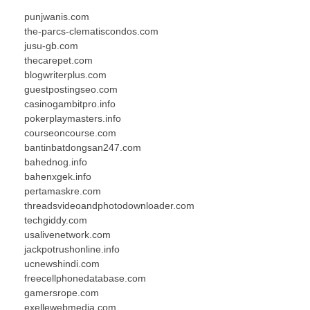
punjwanis.com
the-parcs-clematiscondos.com
jusu-gb.com
thecarepet.com
blogwriterplus.com
guestpostingseo.com
casinogambitpro.info
pokerplaymasters.info
courseoncourse.com
bantinbatdongsan247.com
bahednog.info
bahenxgek.info
pertamaskre.com
threadsvideoandphotodownloader.com
techgiddy.com
usalivenetwork.com
jackpotrushonline.info
ucnewshindi.com
freecellphonedatabase.com
gamersrope.com
exellewebmedia.com