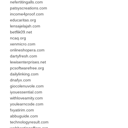
nefertitingalls.com
patsyscreations.com
income4proof.com
educaritas.org
lensajelajah.com
betflik09.net
ncaq.org
xenmicro.com
onlineshopera.com
dartyfresh.com
lewisenterprises.net
pcsoftwarefree.org
dailylinking.com
dnafyx.com
giocolenuvole.com
iyouessential.com
withloveamity.com
youlearncode.com
fxyatirim.com
abbuguide.com
technologyresult.com
webhostingoffers.org