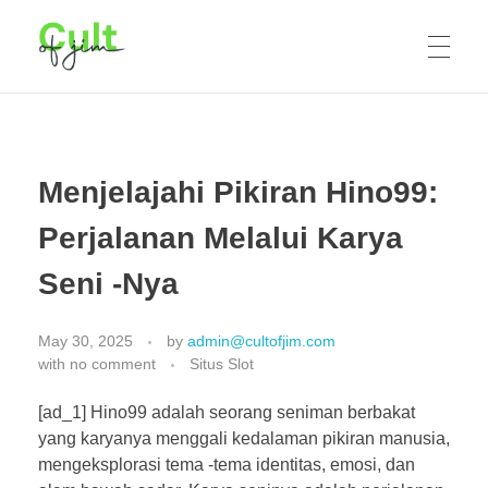
Mainkan slot gacor dari Pragmatic Play malam ini dengan deposit dana. Kesempatan maxwin besar ada di tangan Anda untuk hasil maksimal.
HOME
Menjelajahi Pikiran Hino99:
SITUS SLOT
Perjalanan Melalui Karya
Seni -Nya
SLOT DEMO
May 30, 2025
by
admin@cultofjim.com
with
no comment
Situs Slot
SLOT ANTI RUNGKAD
[ad_1] Hino99 adalah seorang seniman berbakat
yang karyanya menggali kedalaman pikiran manusia,
mengeksplorasi tema -tema identitas, emosi, dan