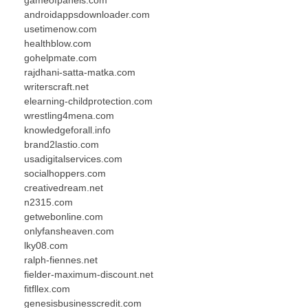
androidappsdownloader.com
usetimenow.com
healthblow.com
gohelpmate.com
rajdhani-satta-matka.com
writerscraft.net
elearning-childprotection.com
wrestling4mena.com
knowledgeforall.info
brand2lastio.com
usadigitalservices.com
socialhoppers.com
creativedream.net
n2315.com
getwebonline.com
onlyfansheaven.com
lky08.com
ralph-fiennes.net
fielder-maximum-discount.net
fitfllex.com
genesisbusinesscredit.com