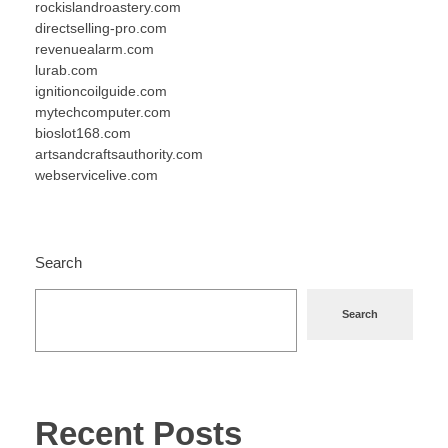
rockislandroastery.com
directselling-pro.com
revenuealarm.com
lurab.com
ignitioncoilguide.com
mytechcomputer.com
bioslot168.com
artsandcraftsauthority.com
webservicelive.com
Search
Search
Recent Posts