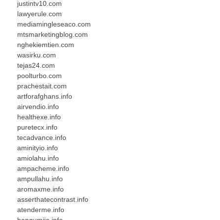
justintv10.com
lawyerule.com
mediamingleseaco.com
mtsmarketingblog.com
nghekiemtien.com
wasirku.com
tejas24.com
poolturbo.com
prachestait.com
artforafghans.info
airvendio.info
healthexe.info
puretecx.info
tecadvance.info
aminityio.info
amiolahu.info
ampacheme.info
ampullahu.info
aromaxme.info
asserthatecontrast.info
atenderme.info
bangumiio.info