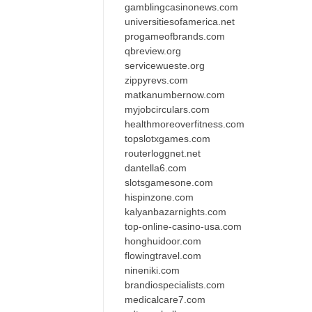
gamblingcasinonews.com
universitiesofamerica.net
progameofbrands.com
qbreview.org
servicewueste.org
zippyrevs.com
matkanumbernow.com
myjobcirculars.com
healthmoreoverfitness.com
topslotxgames.com
routerloggnet.net
dantella6.com
slotsgamesone.com
hispinzone.com
kalyanbazarnights.com
top-online-casino-usa.com
honghuidoor.com
flowingtravel.com
nineniki.com
brandiospecialists.com
medicalcare7.com