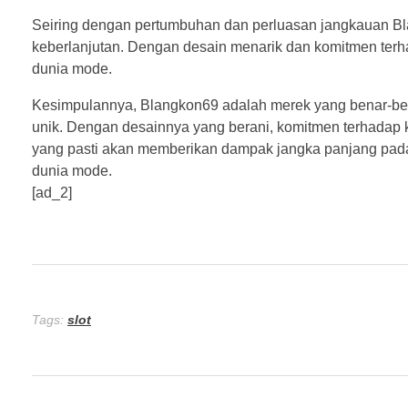
Seiring dengan pertumbuhan dan perluasan jangkauan Blangk
keberlanjutan. Dengan desain menarik dan komitmen terh
dunia mode.
Kesimpulannya, Blangkon69 adalah merek yang benar-ben
unik. Dengan desainnya yang berani, komitmen terhadap k
yang pasti akan memberikan dampak jangka panjang pada in
dunia mode.
[ad_2]
Tags:
slot