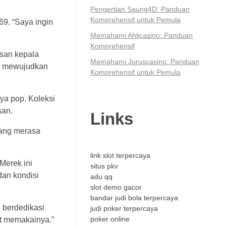
Pengertian Saung4D: Panduan
Komprehensif untuk Pemula
69. “Saya ingin
Memahami Ahlicasino: Panduan
Komprehensif
asan kepala
Memahami Juruscasino: Panduan
ka mewujudkan
Komprehensif untuk Pemula
ya pop. Koleksi
san.
Links
rang merasa
link slot terpercaya
Merek ini
situs pkv
dan kondisi
adu qq
slot demo gacor
bandar judi bola terpercaya
 berdedikasi
judi poker terpercaya
poker online
at memakainya.”