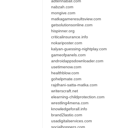
adtennaball.com
nabzah.com
mongive.com
matkagameresultsview.com
getsolutionsonline.com
hispinner.org
criticalinsurance.info
nokariposter.com
kalyan-guessing-nightplay.com
gameofpanels.com
androidappsdownloader.com
usetimenow.com
healthblow.com
gohelpmate.com
rajdhani-satta-matka.com
writerscraft.net
elearning-childprotection.com
wrestling4mena.com
knowledgeforall.info
brand2lastio.com
usadigitalservices.com
socialhoppers.com