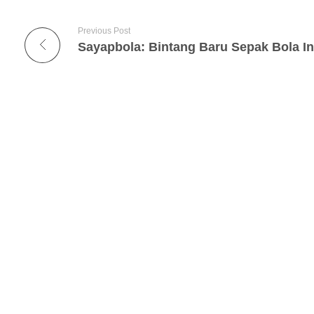
Previous Post