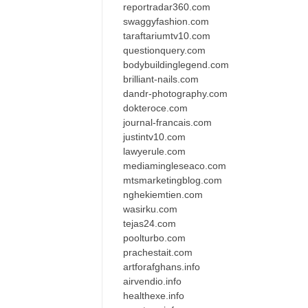
reportradar360.com
swaggyfashion.com
taraftariumtv10.com
questionquery.com
bodybuildinglegend.com
brilliant-nails.com
dandr-photography.com
dokteroce.com
journal-francais.com
justintv10.com
lawyerule.com
mediamingleseaco.com
mtsmarketingblog.com
nghekiemtien.com
wasirku.com
tejas24.com
poolturbo.com
prachestait.com
artforafghans.info
airvendio.info
healthexe.info