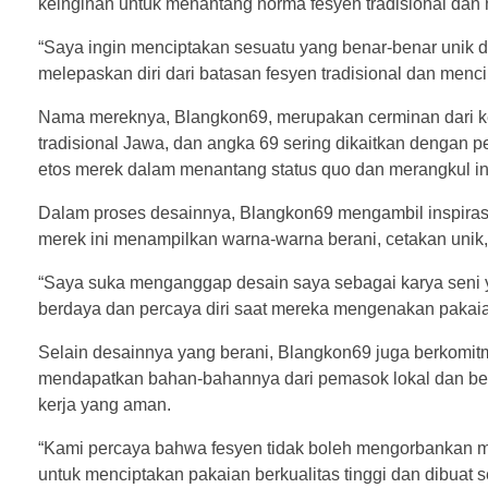
keinginan untuk menantang norma fesyen tradisional dan 
“Saya ingin menciptakan sesuatu yang benar-benar unik da
melepaskan diri dari batasan fesyen tradisional dan menc
Nama mereknya, Blangkon69, merupakan cerminan dari ke
tradisional Jawa, dan angka 69 sering dikaitkan denga
etos merek dalam menantang status quo dan merangkul ind
Dalam proses desainnya, Blangkon69 mengambil inspirasi 
merek ini menampilkan warna-warna berani, cetakan unik,
“Saya suka menganggap desain saya sebagai karya seni y
berdaya dan percaya diri saat mereka mengenakan pakaian
Selain desainnya yang berani, Blangkon69 juga berkomitme
mendapatkan bahan-bahannya dari pemasok lokal dan ber
kerja yang aman.
“Kami percaya bahwa fesyen tidak boleh mengorbankan man
untuk menciptakan pakaian berkualitas tinggi dan dibuat