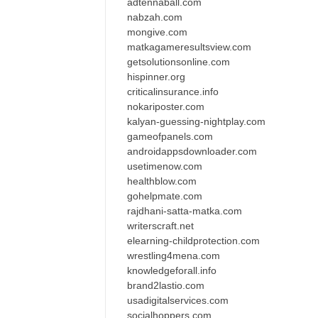
adtennaball.com
nabzah.com
mongive.com
matkagameresultsview.com
getsolutionsonline.com
hispinner.org
criticalinsurance.info
nokariposter.com
kalyan-guessing-nightplay.com
gameofpanels.com
androidappsdownloader.com
usetimenow.com
healthblow.com
gohelpmate.com
rajdhani-satta-matka.com
writerscraft.net
elearning-childprotection.com
wrestling4mena.com
knowledgeforall.info
brand2lastio.com
usadigitalservices.com
socialhoppers.com