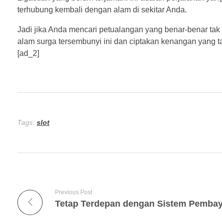
terhubung kembali dengan alam di sekitar Anda.
Jadi jika Anda mencari petualangan yang benar-benar tak 
alam surga tersembunyi ini dan ciptakan kenangan yang t
[ad_2]
Tags:
slot
Previous Post