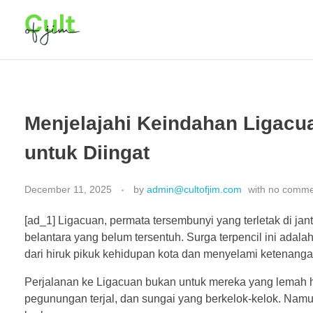
Mainkan slot gacor dari Pragmatic Play malam ini dengan deposit dana. Kesempatan maxwin besar ada di tangan Anda untuk hasil maksimal.
Menjelajahi Keindahan Ligacu
untuk Diingat
December 11, 2025
by
admin@cultofjim.com
with
no comme
[ad_1] Ligacuan, permata tersembunyi yang terletak di ja
belantara yang belum tersentuh. Surga terpencil ini adal
dari hiruk pikuk kehidupan kota dan menyelami ketenanga
Perjalanan ke Ligacuan bukan untuk mereka yang lemah hat
pegunungan terjal, dan sungai yang berkelok-kelok. Nam