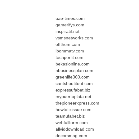
uae-times.com
gamerifys.com
inspiratif.net
vsmsnetworks.com
offthem.com
ibommatv.com
techporfit.com
bekasionline.com
nbusinessplan.com
greenlife360.com
cantshoutitout.com
expressufabet.biz
mypuertoplata.net
thepioneerxpress.com
howtofixissue.com
teamufabet.biz
webfullform.com
allviddownload.com
decorsmag.com