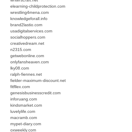
elearning-childprotection.com
wrestling4mena.com
knowledgeforall.info
brand2lastio.com
usadigitalservices.com
socialhoppers.com
creativedream.net
n2315.com
getwebonline.com
onlyfansheaven.com
lky08.com
ralph-fiennes.net
fielder-maximum-discount.net
fitfllex.com
genesisbusinesscredit.com
inforuang.com
kindsmarket.com
luvelylife.com
macramb.com
mypet-diary.com
oxweekly.com