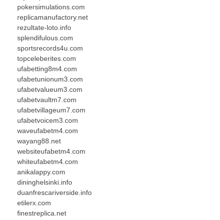
pokersimulations.com
replicamanufactory.net
rezultate-loto.info
splendifulous.com
sportsrecords4u.com
topceleberites.com
ufabetting8m4.com
ufabetunionum3.com
ufabetvalueum3.com
ufabetvaultm7.com
ufabetvillageum7.com
ufabetvoicem3.com
waveufabetm4.com
wayang88.net
websiteufabetm4.com
whiteufabetm4.com
anikalappy.com
dininghelsinki.info
duanfrescariverside.info
etilerx.com
finestreplica.net