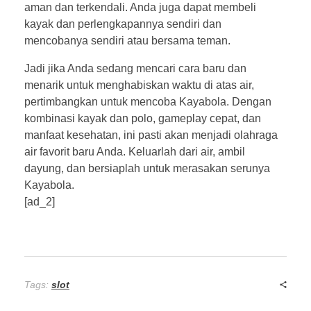
aman dan terkendali. Anda juga dapat membeli
kayak dan perlengkapannya sendiri dan
mencobanya sendiri atau bersama teman.
Jadi jika Anda sedang mencari cara baru dan
menarik untuk menghabiskan waktu di atas air,
pertimbangkan untuk mencoba Kayabola. Dengan
kombinasi kayak dan polo, gameplay cepat, dan
manfaat kesehatan, ini pasti akan menjadi olahraga
air favorit baru Anda. Keluarlah dari air, ambil
dayung, dan bersiaplah untuk merasakan serunya
Kayabola.
[ad_2]
Tags:
slot