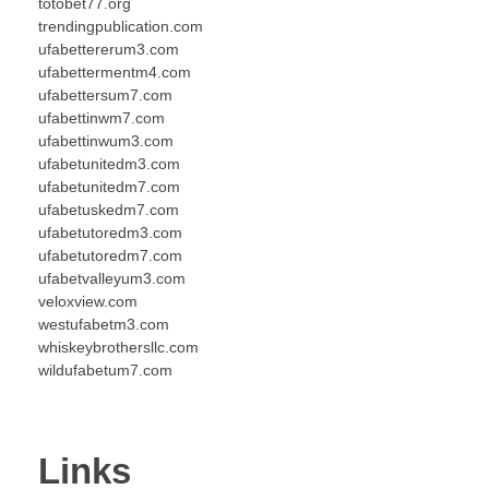
totobet77.org
trendingpublication.com
ufabettererum3.com
ufabettermentm4.com
ufabettersum7.com
ufabettinwm7.com
ufabettinwum3.com
ufabetunitedm3.com
ufabetunitedm7.com
ufabetuskedm7.com
ufabetutoredm3.com
ufabetutoredm7.com
ufabetvalleyum3.com
veloxview.com
westufabetm3.com
whiskeybrothersllc.com
wildufabetum7.com
Links