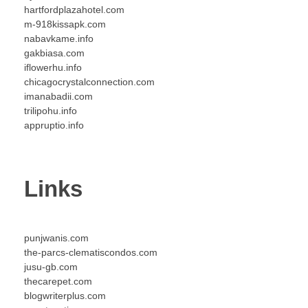
hartfordplazahotel.com
m-918kissapk.com
nabavkame.info
gakbiasa.com
iflowerhu.info
chicagocrystalconnection.com
imanabadii.com
trilipohu.info
appruptio.info
Links
punjwanis.com
the-parcs-clematiscondos.com
jusu-gb.com
thecarepet.com
blogwriterplus.com