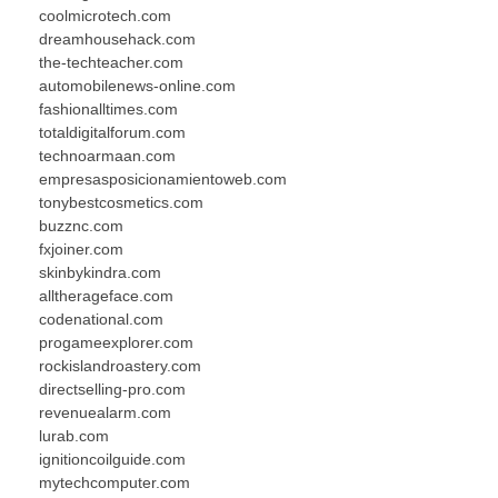
coolmicrotech.com
dreamhousehack.com
the-techteacher.com
automobilenews-online.com
fashionalltimes.com
totaldigitalforum.com
technoarmaan.com
empresasposicionamientoweb.com
tonybestcosmetics.com
buzznc.com
fxjoiner.com
skinbykindra.com
alltherageface.com
codenational.com
progameexplorer.com
rockislandroastery.com
directselling-pro.com
revenuealarm.com
lurab.com
ignitioncoilguide.com
mytechcomputer.com