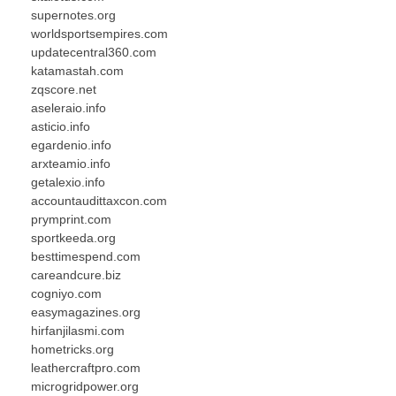
supernotes.org
worldsportsempires.com
updatecentral360.com
katamastah.com
zqscore.net
aseleraio.info
asticio.info
egardenio.info
arxteamio.info
getalexio.info
accountaudittaxcon.com
prymprint.com
sportkeeda.org
besttimespend.com
careandcure.biz
cogniyo.com
easymagazines.org
hirfanjilasmi.com
hometricks.org
leathercraftpro.com
microgridpower.org