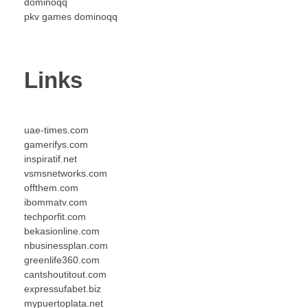
dominoqq
pkv games dominoqq
Links
uae-times.com
gamerifys.com
inspiratif.net
vsmsnetworks.com
offthem.com
ibommatv.com
techporfit.com
bekasionline.com
nbusinessplan.com
greenlife360.com
cantshoutitout.com
expressufabet.biz
mypuertoplata.net