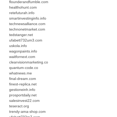
flounderandfumble.com
healthohunt.com
retefuturah.info
smartinvestinginfo.info
technewsalliance.com
technonetmarket.com
tedstanger.net
ufabett732um3.com
uskola.info
wagonpaints.info
waitfornext.com
clearvisionmarketing.co
quantum-code.co
whatnews.me
final-dream.com
finest-replica.net
gestioneinh.info
prosportdaily.net
salesinvest22.com
teseract.org
trendy-ama-shop.com
ufabett732m7.com