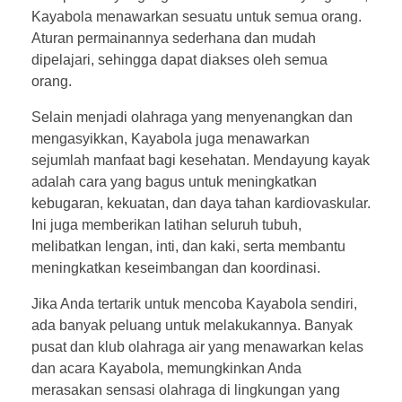
Kayabola menawarkan sesuatu untuk semua orang.
Aturan permainannya sederhana dan mudah
dipelajari, sehingga dapat diakses oleh semua
orang.
Selain menjadi olahraga yang menyenangkan dan
mengasyikkan, Kayabola juga menawarkan
sejumlah manfaat bagi kesehatan. Mendayung kayak
adalah cara yang bagus untuk meningkatkan
kebugaran, kekuatan, dan daya tahan kardiovaskular.
Ini juga memberikan latihan seluruh tubuh,
melibatkan lengan, inti, dan kaki, serta membantu
meningkatkan keseimbangan dan koordinasi.
Jika Anda tertarik untuk mencoba Kayabola sendiri,
ada banyak peluang untuk melakukannya. Banyak
pusat dan klub olahraga air yang menawarkan kelas
dan acara Kayabola, memungkinkan Anda
merasakan sensasi olahraga di lingkungan yang