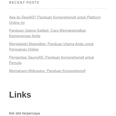
RECENT POSTS
Apa itu Dewi4D? Panduan Komprehensif untuk Platform
Online Ini
Panduan Utama Gajibet: Cara Memaksimalkan
Kemenangan Anda
Menjelajahi Majestibet: Panduan Utama Anda untuk
Permainan Online
Pengertian Saung4D: Panduan Komprehensif untuk
Pemula
Memahami Ahlicasino: Panduan Komprehensif
Links
link slot terpercaya