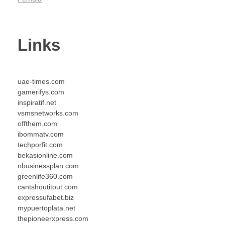
Links
uae-times.com
gamerifys.com
inspiratif.net
vsmsnetworks.com
offthem.com
ibommatv.com
techporfit.com
bekasionline.com
nbusinessplan.com
greenlife360.com
cantshoutitout.com
expressufabet.biz
mypuertoplata.net
thepioneerxpress.com