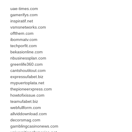
uae-times.com
gamerifys.com
inspiratif.net
vsmsnetworks.com
offthem.com
ibommatv.com
techporfit.com
bekasionline.com
nbusinessplan.com
greenlife360.com
cantshoutitout.com
expressufabet.biz
mypuertoplata.net
thepioneerxpress.com
howtofixissue.com
teamufabet.biz
webfullform.com
allviddownload.com
decorsmag.com
gamblingcasinonews.com