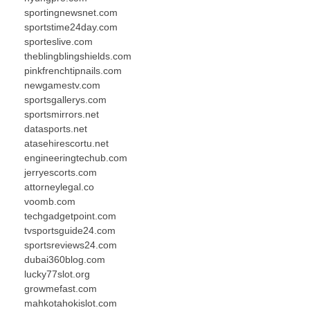
sportingnewsnet.com
sportstime24day.com
sporteslive.com
theblingblingshields.com
pinkfrenchtipnails.com
newgamestv.com
sportsgallerys.com
sportsmirrors.net
datasports.net
atasehirescortu.net
engineeringtechub.com
jerryescorts.com
attorneylegal.co
voomb.com
techgadgetpoint.com
tvsportsguide24.com
sportsreviews24.com
dubai360blog.com
lucky77slot.org
growmefast.com
mahkotahokislot.com