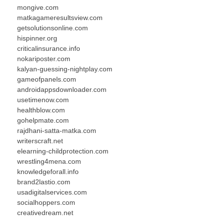
mongive.com
matkagameresultsview.com
getsolutionsonline.com
hispinner.org
criticalinsurance.info
nokariposter.com
kalyan-guessing-nightplay.com
gameofpanels.com
androidappsdownloader.com
usetimenow.com
healthblow.com
gohelpmate.com
rajdhani-satta-matka.com
writerscraft.net
elearning-childprotection.com
wrestling4mena.com
knowledgeforall.info
brand2lastio.com
usadigitalservices.com
socialhoppers.com
creativedream.net