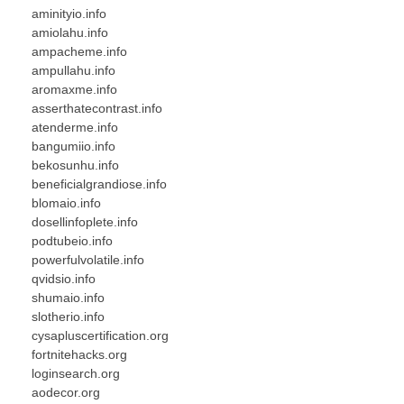
aminityio.info
amiolahu.info
ampacheme.info
ampullahu.info
aromaxme.info
asserthatecontrast.info
atenderme.info
bangumiio.info
bekosunhu.info
beneficialgrandiose.info
blomaio.info
dosellinfoplete.info
podtubeio.info
powerfulvolatile.info
qvidsio.info
shumaio.info
slotherio.info
cysapluscertification.org
fortnitehacks.org
loginsearch.org
aodecor.org