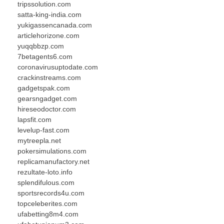
tripssolution.com
satta-king-india.com
yukigassencanada.com
articlehorizone.com
yuqqbbzp.com
7betagents6.com
coronavirusuptodate.com
crackinstreams.com
gadgetspak.com
gearsngadget.com
hireseodoctor.com
lapsfit.com
levelup-fast.com
mytreepla.net
pokersimulations.com
replicamanufactory.net
rezultate-loto.info
splendifulous.com
sportsrecords4u.com
topceleberites.com
ufabetting8m4.com