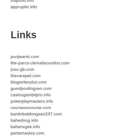
trilipohu.info
appruptio.info
Links
punjwanis.com
the-parcs-clematiscondos.com
jusu-gb.com
thecarepet.com
blogwriterplus.com
guestpostingseo.com
casinogambitpro.info
pokerplaymasters.info
courseoncourse.com
bantinbatdongsan247.com
bahednog.info
bahenxgek.info
pertamaskre.com