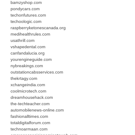
bamzyshop.com
pondycars.com
techonfutures.com
techoologic.com
raspberryketonescanada.org
medihealthrules.com
usathrill.com
vshapedental.com
canfandalucia.org
yourengineguide.com
nybreakings.com
outstationcabsservices.com
thekrtagy.com
xchangeindia.com
coolmicrotech.com
dreamhousehack.com
the-techteacher.com
automobilenews-online.com
fashionalltimes.com
totaldigitalforum.com
technoarmaan.com