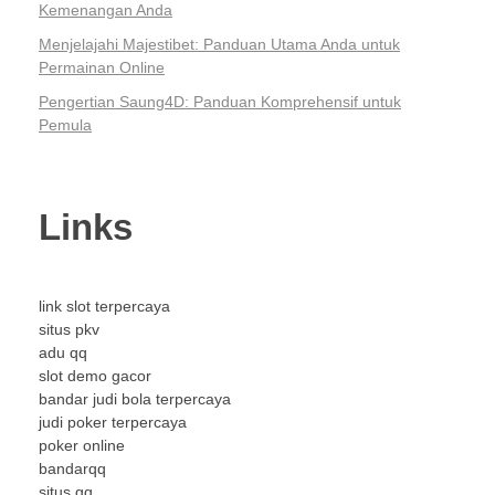
Kemenangan Anda
Menjelajahi Majestibet: Panduan Utama Anda untuk
Permainan Online
Pengertian Saung4D: Panduan Komprehensif untuk
Pemula
Links
link slot terpercaya
situs pkv
adu qq
slot demo gacor
bandar judi bola terpercaya
judi poker terpercaya
poker online
bandarqq
situs qq