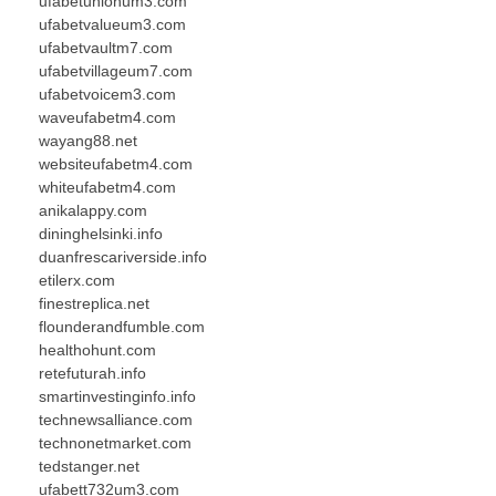
ufabetunionum3.com
ufabetvalueum3.com
ufabetvaultm7.com
ufabetvillageum7.com
ufabetvoicem3.com
waveufabetm4.com
wayang88.net
websiteufabetm4.com
whiteufabetm4.com
anikalappy.com
dininghelsinki.info
duanfrescariverside.info
etilerx.com
finestreplica.net
flounderandfumble.com
healthohunt.com
retefuturah.info
smartinvestinginfo.info
technewsalliance.com
technonetmarket.com
tedstanger.net
ufabett732um3.com