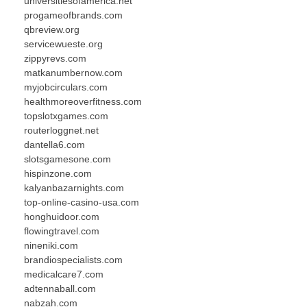
universitiesofamerica.net
progameofbrands.com
qbreview.org
servicewueste.org
zippyrevs.com
matkanumbernow.com
myjobcirculars.com
healthmoreoverfitness.com
topslotxgames.com
routerloggnet.net
dantella6.com
slotsgamesone.com
hispinzone.com
kalyanbazarnights.com
top-online-casino-usa.com
honghuidoor.com
flowingtravel.com
nineniki.com
brandiospecialists.com
medicalcare7.com
adtennaball.com
nabzah.com