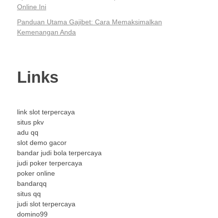
Online Ini
Panduan Utama Gajibet: Cara Memaksimalkan
Kemenangan Anda
Links
link slot terpercaya
situs pkv
adu qq
slot demo gacor
bandar judi bola terpercaya
judi poker terpercaya
poker online
bandarqq
situs qq
judi slot terpercaya
domino99