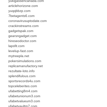
yukigassencanada.com
articlehorizone.com
yuqqbbzp.com
7betagents6.com
coronavirusuptodate.com
crackinstreams.com
gadgetspak.com
gearsngadget.com
hireseodoctor.com
lapsfit.com
levelup-fast.com
mytreepla.net
pokersimulations.com
replicamanufactory.net
rezultate-loto.info
splendifulous.com
sportsrecords4u.com
topceleberites.com
ufabetting8m4.com
ufabetunionum3.com
ufabetvalueum3.com
ufabetvaultm7.com