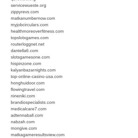
servicewueste.org
zippyrevs.com
matkanumbernow.com
myjobcirculars.com
healthmoreoverfitness.com
topslotxgames.com
routerloggnet.net
dantella6.com
slotsgamesone.com
hispinzone.com
kalyanbazarnights.com
top-online-casino-usa.com
honghuidoor.com
flowingtravel.com
nineniki.com
brandiospecialists.com
medicalcare7.com
adtennaball.com
nabzah.com
mongive.com
matkagameresultsview.com