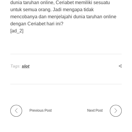
dunia taruhan online, Ceriabet memiliki sesuatu
untuk semua orang. Jadi mengapa tidak
mencobanya dan menjelajahi dunia taruhan online
dengan Ceriabet hari ini?
[ad_2]
Tags:
slot
Previous Post
Next Post