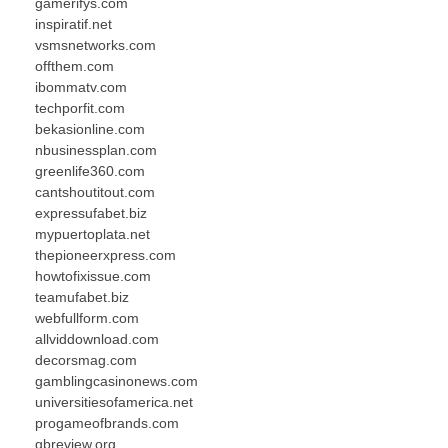
gamerifys.com
inspiratif.net
vsmsnetworks.com
offthem.com
ibommatv.com
techporfit.com
bekasionline.com
nbusinessplan.com
greenlife360.com
cantshoutitout.com
expressufabet.biz
mypuertoplata.net
thepioneerxpress.com
howtofixissue.com
teamufabet.biz
webfullform.com
allviddownload.com
decorsmag.com
gamblingcasinonews.com
universitiesofamerica.net
progameofbrands.com
qbreview.org