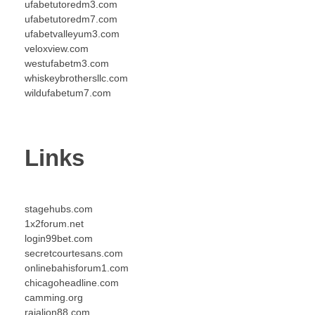
ufabetutoredm3.com
ufabetutoredm7.com
ufabetvalleyum3.com
veloxview.com
westufabetm3.com
whiskeybrothersllc.com
wildufabetum7.com
Links
stagehubs.com
1x2forum.net
login99bet.com
secretcourtesans.com
onlinebahisforum1.com
chicagoheadline.com
camming.org
rajalion88.com