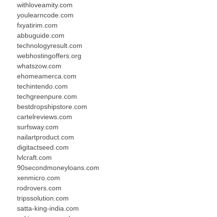
withloveamity.com
youlearncode.com
fxyatirim.com
abbuguide.com
technologyresult.com
webhostingoffers.org
whatszow.com
ehomeamerca.com
techintendo.com
techgreenpure.com
bestdropshipstore.com
cartelreviews.com
surfsway.com
nailartproduct.com
digitactseed.com
lvlcraft.com
90secondmoneyloans.com
xenmicro.com
rodrovers.com
tripssolution.com
satta-king-india.com