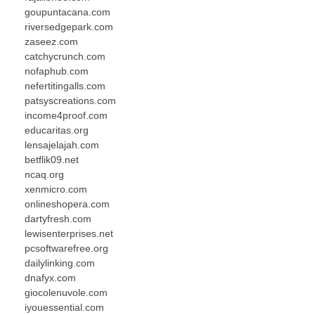
goupuntacana.com
riversedgepark.com
zaseez.com
catchycrunch.com
nofaphub.com
nefertitingalls.com
patsyscreations.com
income4proof.com
educaritas.org
lensajelajah.com
betflik09.net
ncaq.org
xenmicro.com
onlineshopera.com
dartyfresh.com
lewisenterprises.net
pcsoftwarefree.org
dailylinking.com
dnafyx.com
giocolenuvole.com
iyouessential.com