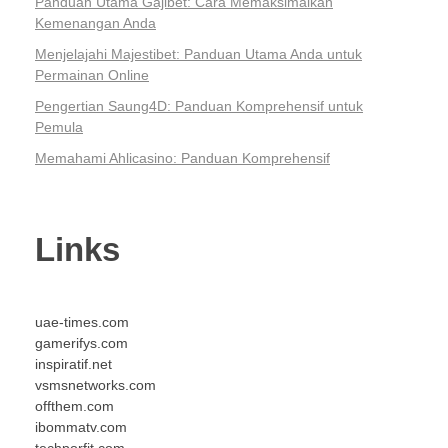
Panduan Utama Gajibet: Cara Memaksimalkan
Kemenangan Anda
Menjelajahi Majestibet: Panduan Utama Anda untuk
Permainan Online
Pengertian Saung4D: Panduan Komprehensif untuk
Pemula
Memahami Ahlicasino: Panduan Komprehensif
Links
uae-times.com
gamerifys.com
inspiratif.net
vsmsnetworks.com
offthem.com
ibommatv.com