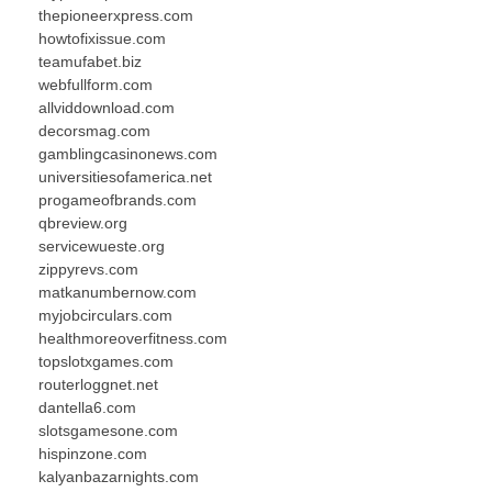
thepioneerxpress.com
howtofixissue.com
teamufabet.biz
webfullform.com
allviddownload.com
decorsmag.com
gamblingcasinonews.com
universitiesofamerica.net
progameofbrands.com
qbreview.org
servicewueste.org
zippyrevs.com
matkanumbernow.com
myjobcirculars.com
healthmoreoverfitness.com
topslotxgames.com
routerloggnet.net
dantella6.com
slotsgamesone.com
hispinzone.com
kalyanbazarnights.com