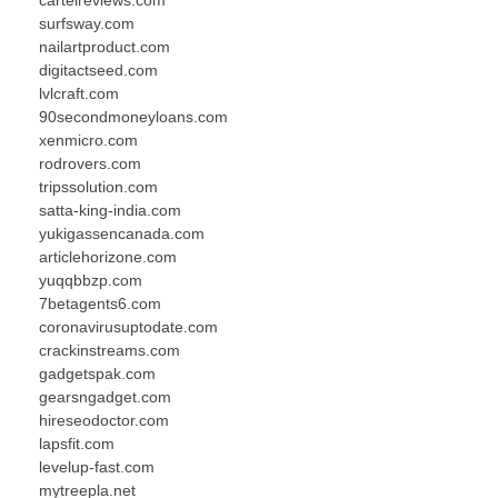
surfsway.com
nailartproduct.com
digitactseed.com
lvlcraft.com
90secondmoneyloans.com
xenmicro.com
rodrovers.com
tripssolution.com
satta-king-india.com
yukigassencanada.com
articlehorizone.com
yuqqbbzp.com
7betagents6.com
coronavirusuptodate.com
crackinstreams.com
gadgetspak.com
gearsngadget.com
hireseodoctor.com
lapsfit.com
levelup-fast.com
mytreepla.net