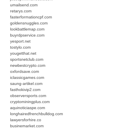
umailsend.com
retarys.com
fasterformationcpf.com
goldensnuggles.com
lookbattlemap.com
buyrdpservice.com
yesport.net
tostylo.com
yougetthat.net
sportsnetclub.com
newbestcrypto.com
oxfordsave.com
iclassicgames.com
saung-artikel.com
fasthokivip2.com
observersports.com
cryptominingplus.com
aquinoticiaspe.com
longhairedfrenchbulldog.com
lawyersforhire.co
businemarket.com