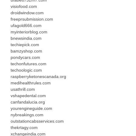
visiofood.com
droidwindow.com
freeprsubmission.com
ufagold666.com
myinteriorblog.com
bnewsindia.com
techiepick.com
bamzyshop.com
pondycars.com
techonfutures.com
techoologic.com
raspberryketonescanada.org
medihealthrules.com
usathrill.com
vshapedental.com
canfandalucia.org
yourengineguide.com
nybreakings.com
outstationcabsservices.com
thekrtagy.com
xchangeindia.com