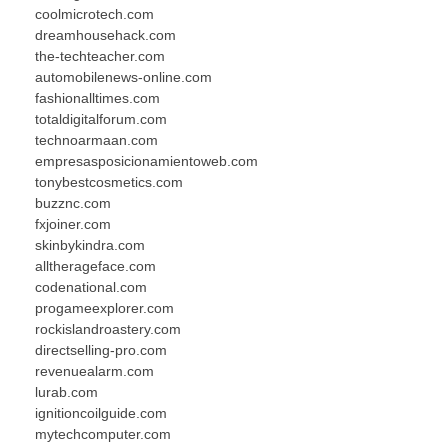
coolmicrotech.com
dreamhousehack.com
the-techteacher.com
automobilenews-online.com
fashionalltimes.com
totaldigitalforum.com
technoarmaan.com
empresasposicionamientoweb.com
tonybestcosmetics.com
buzznc.com
fxjoiner.com
skinbykindra.com
alltherageface.com
codenational.com
progameexplorer.com
rockislandroastery.com
directselling-pro.com
revenuealarm.com
lurab.com
ignitioncoilguide.com
mytechcomputer.com