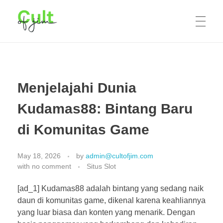
Mainkan slot gacor dari Pragmatic Play malam ini dengan deposit dana. Kesempatan maxwin besar ada di tangan Anda untuk hasil maksimal.
HOME
Menjelajahi Dunia
SITUS SLOT
Kudamas88: Bintang Baru
di Komunitas Game
SLOT DEMO
May 18, 2026
by
admin@cultofjim.com
with
no comment
Situs Slot
SLOT ANTI RUNGKAD
[ad_1] Kudamas88 adalah bintang yang sedang naik
daun di komunitas game, dikenal karena keahliannya
yang luar biasa dan konten yang menarik. Dengan