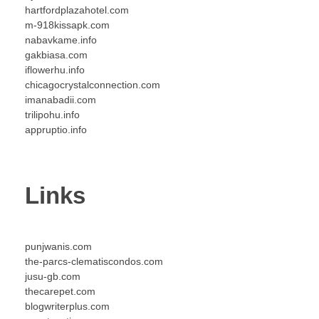
hartfordplazahotel.com
m-918kissapk.com
nabavkame.info
gakbiasa.com
iflowerhu.info
chicagocrystalconnection.com
imanabadii.com
trilipohu.info
appruptio.info
Links
punjwanis.com
the-parcs-clematiscondos.com
jusu-gb.com
thecarepet.com
blogwriterplus.com