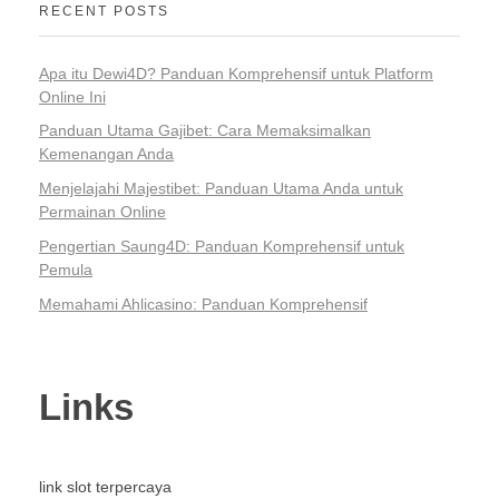
RECENT POSTS
Apa itu Dewi4D? Panduan Komprehensif untuk Platform
Online Ini
Panduan Utama Gajibet: Cara Memaksimalkan
Kemenangan Anda
Menjelajahi Majestibet: Panduan Utama Anda untuk
Permainan Online
Pengertian Saung4D: Panduan Komprehensif untuk
Pemula
Memahami Ahlicasino: Panduan Komprehensif
Links
link slot terpercaya