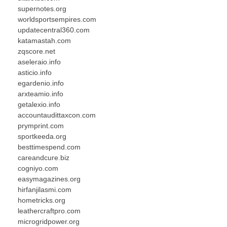
supernotes.org
worldsportsempires.com
updatecentral360.com
katamastah.com
zqscore.net
aseleraio.info
asticio.info
egardenio.info
arxteamio.info
getalexio.info
accountaudittaxcon.com
prymprint.com
sportkeeda.org
besttimespend.com
careandcure.biz
cogniyo.com
easymagazines.org
hirfanjilasmi.com
hometricks.org
leathercraftpro.com
microgridpower.org