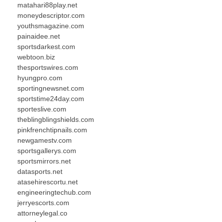
matahari88play.net
moneydescriptor.com
youthsmagazine.com
painaidee.net
sportsdarkest.com
webtoon.biz
thesportswires.com
hyungpro.com
sportingnewsnet.com
sportstime24day.com
sporteslive.com
theblingblingshields.com
pinkfrenchtipnails.com
newgamestv.com
sportsgallerys.com
sportsmirrors.net
datasports.net
atasehirescortu.net
engineeringtechub.com
jerryescorts.com
attorneylegal.co