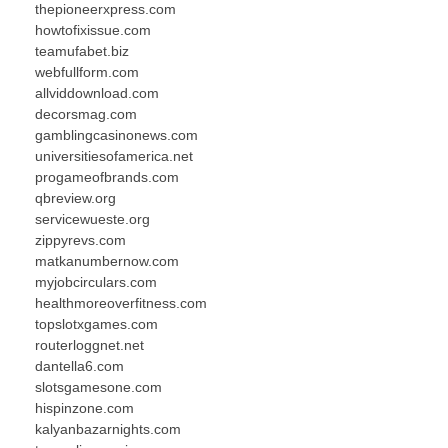
thepioneerxpress.com
howtofixissue.com
teamufabet.biz
webfullform.com
allviddownload.com
decorsmag.com
gamblingcasinonews.com
universitiesofamerica.net
progameofbrands.com
qbreview.org
servicewueste.org
zippyrevs.com
matkanumbernow.com
myjobcirculars.com
healthmoreoverfitness.com
topslotxgames.com
routerloggnet.net
dantella6.com
slotsgamesone.com
hispinzone.com
kalyanbazarnights.com