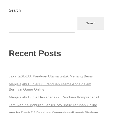
Search
Search
Recent Posts
JakartaSlot88: Panduan Utama untuk Menang Besar
Menjelajahi Dunia303: Panduan Utama Anda dalam
Bermain Game Online
Menjelajahi Dunia Dewanaga77: Panduan Komprehensif
Temukan Keunggulan JeniusToto untuk Taruhan Online
Apa itu Dewi4D? Panduan Komprehensif untuk Platform