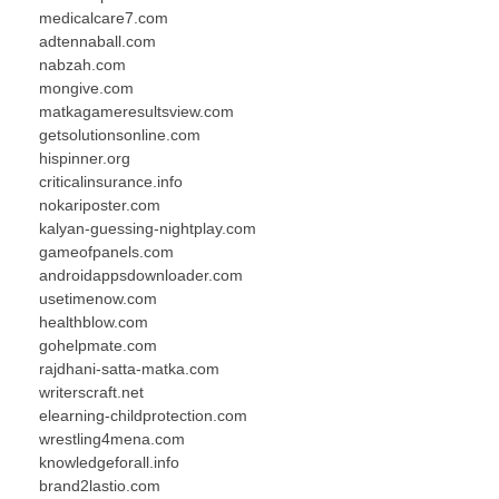
medicalcare7.com
adtennaball.com
nabzah.com
mongive.com
matkagameresultsview.com
getsolutionsonline.com
hispinner.org
criticalinsurance.info
nokariposter.com
kalyan-guessing-nightplay.com
gameofpanels.com
androidappsdownloader.com
usetimenow.com
healthblow.com
gohelpmate.com
rajdhani-satta-matka.com
writerscraft.net
elearning-childprotection.com
wrestling4mena.com
knowledgeforall.info
brand2lastio.com