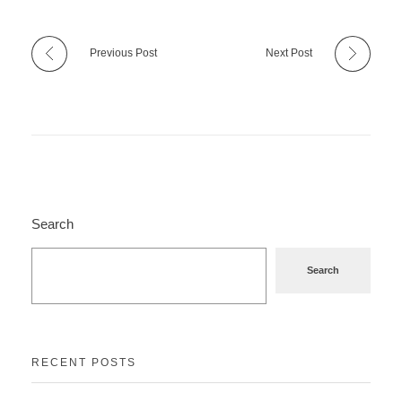
Previous Post
Next Post
Search
Search
RECENT POSTS