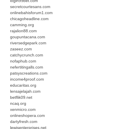
login99bet.com
secretcourtesans.com
onlinebahisforum1.com
chicagoheadline.com
camming.org
rajalion88.com
goupuntacana.com
riversedgepark.com
zaseez.com
catchycrunch.com
nofaphub.com
nefertitingalls.com
patsyscreations.com
income4proof.com
educaritas.org
lensajelajah.com
betflik09.net
ncaq.org
xenmicro.com
onlineshopera.com
dartyfresh.com
lewisenterprises.net