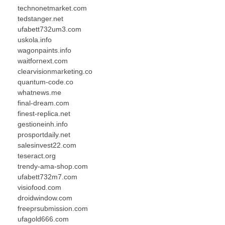
technonetmarket.com
tedstanger.net
ufabett732um3.com
uskola.info
wagonpaints.info
waitfornext.com
clearvisionmarketing.co
quantum-code.co
whatnews.me
final-dream.com
finest-replica.net
gestioneinh.info
prosportdaily.net
salesinvest22.com
teseract.org
trendy-ama-shop.com
ufabett732m7.com
visiofood.com
droidwindow.com
freeprsubmission.com
ufagold666.com