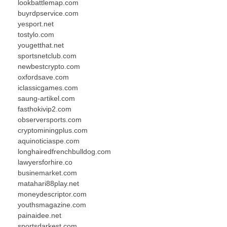
lookbattlemap.com
buyrdpservice.com
yesport.net
tostylo.com
yougetthat.net
sportsnetclub.com
newbestcrypto.com
oxfordsave.com
iclassicgames.com
saung-artikel.com
fasthokivip2.com
observersports.com
cryptominingplus.com
aquinoticiaspe.com
longhairedfrenchbulldog.com
lawyersforhire.co
businemarket.com
matahari88play.net
moneydescriptor.com
youthsmagazine.com
painaidee.net
sportsdarkest.com