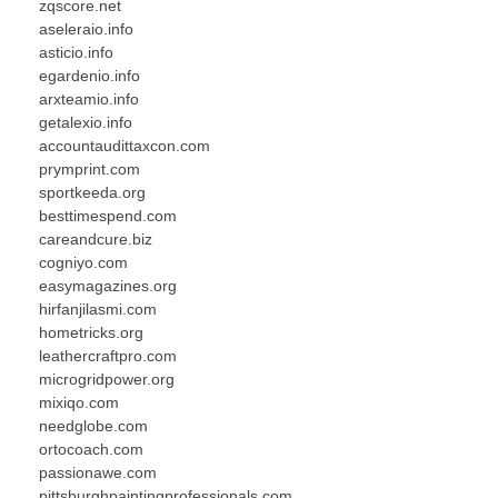
zqscore.net
aseleraio.info
asticio.info
egardenio.info
arxteamio.info
getalexio.info
accountaudittaxcon.com
prymprint.com
sportkeeda.org
besttimespend.com
careandcure.biz
cogniyo.com
easymagazines.org
hirfanjilasmi.com
hometricks.org
leathercraftpro.com
microgridpower.org
mixiqo.com
needglobe.com
ortocoach.com
passionawe.com
pittsburghpaintingprofessionals.com