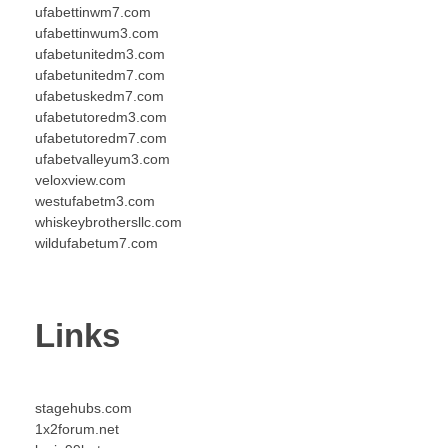
ufabettinwm7.com
ufabettinwum3.com
ufabetunitedm3.com
ufabetunitedm7.com
ufabetuskedm7.com
ufabetutoredm3.com
ufabetutoredm7.com
ufabetvalleyum3.com
veloxview.com
westufabetm3.com
whiskeybrothersllc.com
wildufabetum7.com
Links
stagehubs.com
1x2forum.net