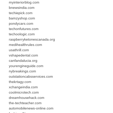
myinteriorblog.com
bnewsindia.com
techiepick.com
bamzyshop.com
pondycars.com
techonfutures.com
techoologic.com
raspberryketonescanada.org
medihealthrules.com
usathrill.com
vshapedental.com
canfandalucia.org
yourengineguide.com
nybreakings.com
outstationcabsservices.com
thekrtagy.com
xchangeindia.com
coolmicrotech.com
dreamhousehack.com
the-techteacher.com
automobilenews-online.com