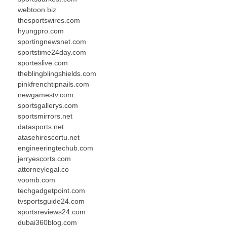
webtoon.biz
thesportswires.com
hyungpro.com
sportingnewsnet.com
sportstime24day.com
sporteslive.com
theblingblingshields.com
pinkfrenchtipnails.com
newgamestv.com
sportsgallerys.com
sportsmirrors.net
datasports.net
atasehirescortu.net
engineeringtechub.com
jerryescorts.com
attorneylegal.co
voomb.com
techgadgetpoint.com
tvsportsguide24.com
sportsreviews24.com
dubai360blog.com