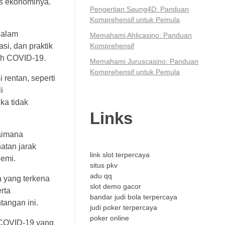
us ekonominya.
Pengertian Saung4D: Panduan
Komprehensif untuk Pemula
dalam
Memahami Ahlicasino: Panduan
si, dan praktik
Komprehensif
leh COVID-19.
Memahami Juruscasino: Panduan
Komprehensif untuk Pemula
 rentan, seperti
i
ka tidak
Links
aimana
atan jarak
link slot terpercaya
emi.
situs pkv
adu qq
 yang terkena
slot demo gacor
rta
bandar judi bola terpercaya
angan ini.
judi poker terpercaya
poker online
 COVID-19 yang