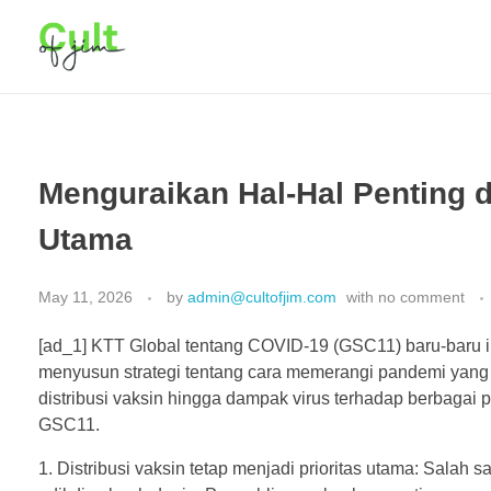
Mainkan slot gacor dari Pragmatic Play malam ini dengan deposit dana. Kesempatan maxwin besar ada di tangan Anda untuk hasil maksimal.
Menguraikan Hal-Hal Penting
Utama
May 11, 2026
by
admin@cultofjim.com
with
no comment
[ad_1] KTT Global tentang COVID-19 (GSC11) baru-baru in
menyusun strategi tentang cara memerangi pandemi yang 
distribusi vaksin hingga dampak virus terhadap berbagai 
GSC11.
1. Distribusi vaksin tetap menjadi prioritas utama: Salah