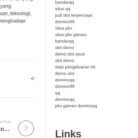
bandarqq
 yang
situs qq
aan, teknologi,
judi slot terpercaya
 menghadapi
domino99
situs pkv
situs pkv games
bandarqq
slot demo
demo slot zeus
slot demo
data pengeluaran hk
demo slot
dominoqq
domino99
qq
dominoqq
pkv games dominoqq
t Post
Temui Minion8: Inovasi Terbaru dalam Teknologi AI
Links