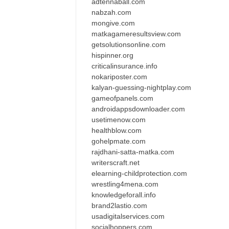
adtennaball.com
nabzah.com
mongive.com
matkagameresultsview.com
getsolutionsonline.com
hispinner.org
criticalinsurance.info
nokariposter.com
kalyan-guessing-nightplay.com
gameofpanels.com
androidappsdownloader.com
usetimenow.com
healthblow.com
gohelpmate.com
rajdhani-satta-matka.com
writerscraft.net
elearning-childprotection.com
wrestling4mena.com
knowledgeforall.info
brand2lastio.com
usadigitalservices.com
socialhoppers.com