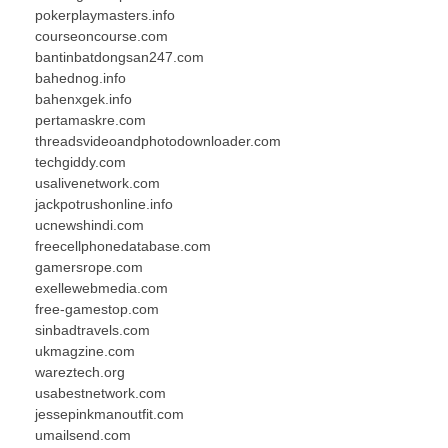
pokerplaymasters.info
courseoncourse.com
bantinbatdongsan247.com
bahednog.info
bahenxgek.info
pertamaskre.com
threadsvideoandphotodownloader.com
techgiddy.com
usalivenetwork.com
jackpotrushonline.info
ucnewshindi.com
freecellphonedatabase.com
gamersrope.com
exellewebmedia.com
free-gamestop.com
sinbadtravels.com
ukmagzine.com
wareztech.org
usabestnetwork.com
jessepinkmanoutfit.com
umailsend.com