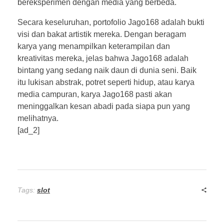
bereksperimen dengan media yang berbeda.
Secara keseluruhan, portofolio Jago168 adalah bukti
visi dan bakat artistik mereka. Dengan beragam
karya yang menampilkan keterampilan dan
kreativitas mereka, jelas bahwa Jago168 adalah
bintang yang sedang naik daun di dunia seni. Baik
itu lukisan abstrak, potret seperti hidup, atau karya
media campuran, karya Jago168 pasti akan
meninggalkan kesan abadi pada siapa pun yang
melihatnya.
[ad_2]
Tags:
slot