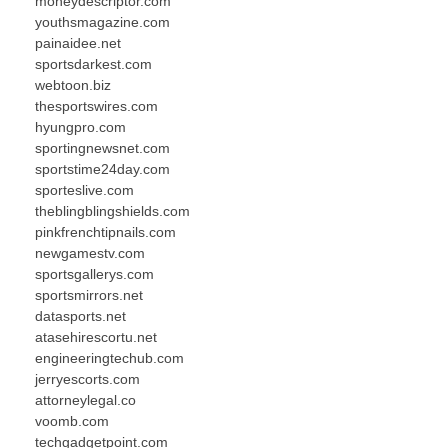
moneydescriptor.com
youthsmagazine.com
painaidee.net
sportsdarkest.com
webtoon.biz
thesportswires.com
hyungpro.com
sportingnewsnet.com
sportstime24day.com
sporteslive.com
theblingblingshields.com
pinkfrenchtipnails.com
newgamestv.com
sportsgallerys.com
sportsmirrors.net
datasports.net
atasehirescortu.net
engineeringtechub.com
jerryescorts.com
attorneylegal.co
voomb.com
techgadgetpoint.com