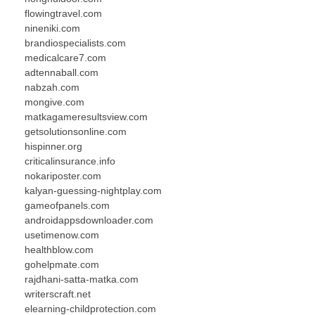
flowingtravel.com
nineniki.com
brandiospecialists.com
medicalcare7.com
adtennaball.com
nabzah.com
mongive.com
matkagameresultsview.com
getsolutionsonline.com
hispinner.org
criticalinsurance.info
nokariposter.com
kalyan-guessing-nightplay.com
gameofpanels.com
androidappsdownloader.com
usetimenow.com
healthblow.com
gohelpmate.com
rajdhani-satta-matka.com
writerscraft.net
elearning-childprotection.com