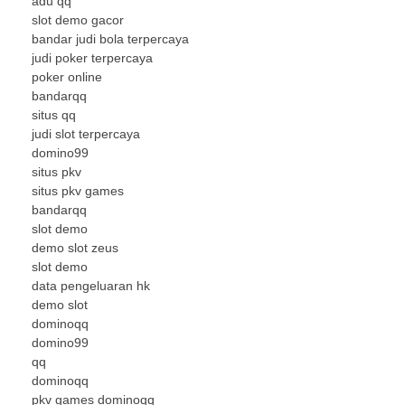
adu qq
slot demo gacor
bandar judi bola terpercaya
judi poker terpercaya
poker online
bandarqq
situs qq
judi slot terpercaya
domino99
situs pkv
situs pkv games
bandarqq
slot demo
demo slot zeus
slot demo
data pengeluaran hk
demo slot
dominoqq
domino99
qq
dominoqq
pkv games dominoqq