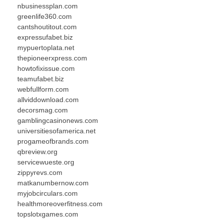
nbusinessplan.com
greenlife360.com
cantshoutitout.com
expressufabet.biz
mypuertoplata.net
thepioneerxpress.com
howtofixissue.com
teamufabet.biz
webfullform.com
allviddownload.com
decorsmag.com
gamblingcasinonews.com
universitiesofamerica.net
progameofbrands.com
qbreview.org
servicewueste.org
zippyrevs.com
matkanumbernow.com
myjobcirculars.com
healthmoreoverfitness.com
topslotxgames.com