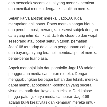
dan mencolok secara visual yang menarik pemirsa
dan memikat mereka dengan kecantikan mereka.
Selain karya abstrak mereka, Jago168 juga
merupakan ahli potret. Potret mereka sangat hidup
dan penuh emosi, menangkap esensi subjek dengan
cara yang intim dan kuat. Baik itu close-up dari wajah
seseorang atau potret seluruh tubuh, perhatian
Jago168 terhadap detail dan penggunaan cahaya
dan bayangan yang terampil membuat potret mereka
benar-benar luar biasa.
Aspek menonjol lain dari portofolio Jago168 adalah
penggunaan media campuran mereka. Dengan
menggabungkan berbagai bahan dan teknik, mereka
dapat membuat potongan -potongan yang secara
visual menarik dan kaya akan tekstur. Dari kolase
hingga patung, karya media campuran Jago168
adalah bukti kreativitas dan kemauan mereka untuk