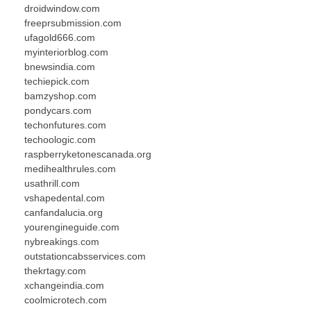
droidwindow.com
freeprsubmission.com
ufagold666.com
myinteriorblog.com
bnewsindia.com
techiepick.com
bamzyshop.com
pondycars.com
techonfutures.com
techoologic.com
raspberryketonescanada.org
medihealthrules.com
usathrill.com
vshapedental.com
canfandalucia.org
yourengineguide.com
nybreakings.com
outstationcabsservices.com
thekrtagy.com
xchangeindia.com
coolmicrotech.com