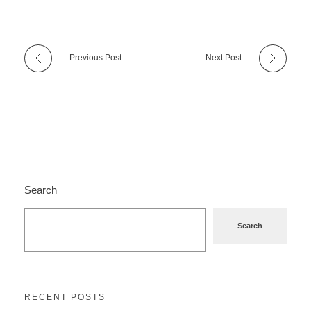
Previous Post
Next Post
Search
Search
RECENT POSTS