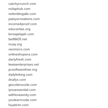
catchycrunch.com
nofaphub.com
nefertitingalls.com
patsyscreations.com
income4proof.com
educaritas.org
lensajelajah.com
betflik09.net
ncaq.org
xenmicro.com
onlineshopera.com
dartyfresh.com
lewisenterprises.net
pcsoftwarefree.org
dailylinking.com
dnafyx.com
giocolenuvole.com
iyouessential.com
withloveamity.com
youlearncode.com
fxyatirim.com