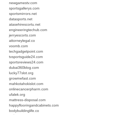
newgamestv.com
sportsgallerys.com
sportsmirrors.net
datasports.net
atasehirescortu.net
engineeringtechub.com
jerryescorts.com
attorneylegal.co
voomb.com
techgadgetpoint.com
tvsportsguide24.com
sportsreviews24.com
dubai360blog.com
lucky77slot.org
growmefast.com
mahkotahokislot.com
onlinecancerpharm.com
ufalek.org
mattress-disposal.com
happyflooringandcabinets.com
bodybuildinglife.co