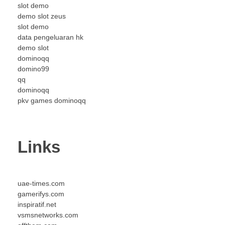
slot demo
demo slot zeus
slot demo
data pengeluaran hk
demo slot
dominoqq
domino99
qq
dominoqq
pkv games dominoqq
Links
uae-times.com
gamerifys.com
inspiratif.net
vsmsnetworks.com