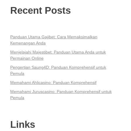
Recent Posts
Panduan Utama Gajibet: Cara Memaksimalkan
Kemenangan Anda
Menjelajahi Majestibet: Panduan Utama Anda untuk
Permainan Online
Pengertian Saung4D: Panduan Komprehensif untuk
Pemula
Memahami Ahlicasino: Panduan Komprehensif
Memahami Juruscasino: Panduan Komprehensif untuk
Pemula
Links