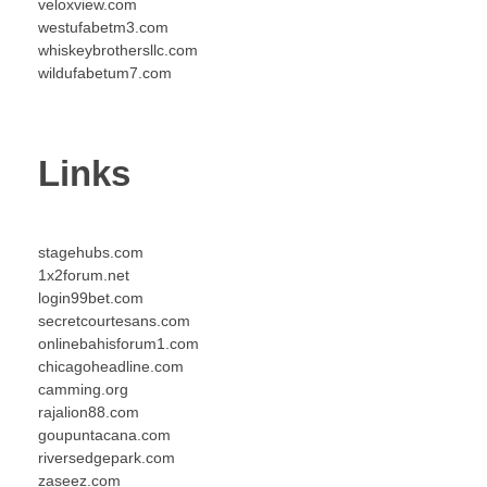
veloxview.com
westufabetm3.com
whiskeybrothersllc.com
wildufabetum7.com
Links
stagehubs.com
1x2forum.net
login99bet.com
secretcourtesans.com
onlinebahisforum1.com
chicagoheadline.com
camming.org
rajalion88.com
goupuntacana.com
riversedgepark.com
zaseez.com