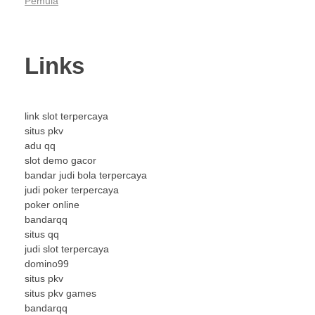
Pemula
Links
link slot terpercaya
situs pkv
adu qq
slot demo gacor
bandar judi bola terpercaya
judi poker terpercaya
poker online
bandarqq
situs qq
judi slot terpercaya
domino99
situs pkv
situs pkv games
bandarqq