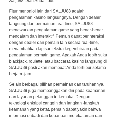
Salju88 telah Anda liput.
Fitur menonjol lain dari SALJU88 adalah
pengalaman kasino langsungnya. Dengan dealer
langsung dan permainan real-time, SALJU88
menawarkan pengalaman game yang benar-benar
mendalam dan interaktif. Pemain dapat berinteraksi
dengan dealer dan pemain lain secara real-time,
menambahkan lapisan ekstra kegembiraan pada
pengalaman bermain game. Apakah Anda lebih suka
blackjack, roulette, atau baccarat, kasino langsung di
SALJU88 pasti akan membuat Anda terhibur selama
berjam -jam.
Selain berbagai pilihan permainan dan taruhannya,
SALJU88 juga membanggakan diri pada keamanan
dan layanan pelanggan terkemuka. Dengan
teknologi enkripsi canggih dan langkah -langkah
keamanan yang ketat, pemain dapat yakin bahwa
informasi pribadi dan keuangan mereka aman dan