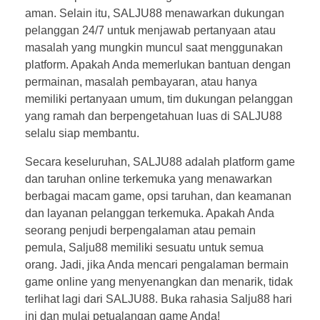
aman. Selain itu, SALJU88 menawarkan dukungan
pelanggan 24/7 untuk menjawab pertanyaan atau
masalah yang mungkin muncul saat menggunakan
platform. Apakah Anda memerlukan bantuan dengan
permainan, masalah pembayaran, atau hanya
memiliki pertanyaan umum, tim dukungan pelanggan
yang ramah dan berpengetahuan luas di SALJU88
selalu siap membantu.
Secara keseluruhan, SALJU88 adalah platform game
dan taruhan online terkemuka yang menawarkan
berbagai macam game, opsi taruhan, dan keamanan
dan layanan pelanggan terkemuka. Apakah Anda
seorang penjudi berpengalaman atau pemain
pemula, Salju88 memiliki sesuatu untuk semua
orang. Jadi, jika Anda mencari pengalaman bermain
game online yang menyenangkan dan menarik, tidak
terlihat lagi dari SALJU88. Buka rahasia Salju88 hari
ini dan mulai petualangan game Anda!