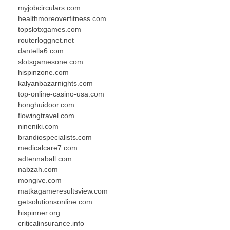
myjobcirculars.com
healthmoreoverfitness.com
topslotxgames.com
routerloggnet.net
dantella6.com
slotsgamesone.com
hispinzone.com
kalyanbazarnights.com
top-online-casino-usa.com
honghuidoor.com
flowingtravel.com
nineniki.com
brandiospecialists.com
medicalcare7.com
adtennaball.com
nabzah.com
mongive.com
matkagameresultsview.com
getsolutionsonline.com
hispinner.org
criticalinsurance.info