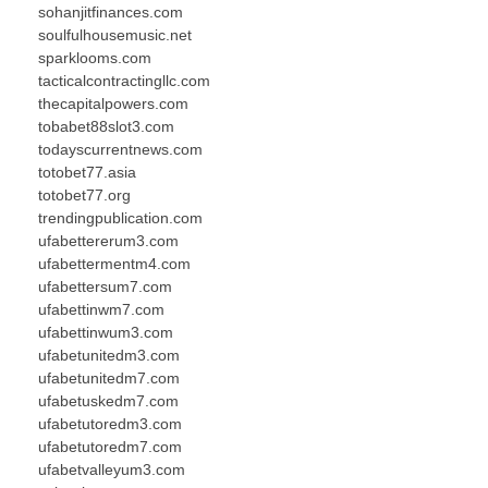
sohanjitfinances.com
soulfulhousemusic.net
sparklooms.com
tacticalcontractingllc.com
thecapitalpowers.com
tobabet88slot3.com
todayscurrentnews.com
totobet77.asia
totobet77.org
trendingpublication.com
ufabettererum3.com
ufabettermentm4.com
ufabettersum7.com
ufabettinwm7.com
ufabettinwum3.com
ufabetunitedm3.com
ufabetunitedm7.com
ufabetuskedm7.com
ufabetutoredm3.com
ufabetutoredm7.com
ufabetvalleyum3.com