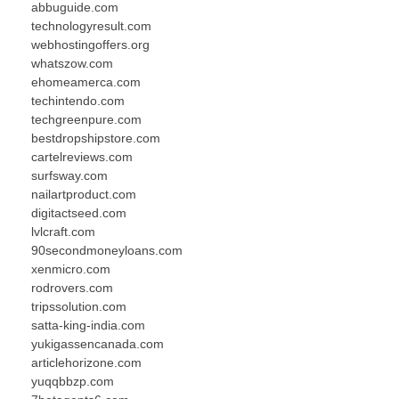
abbuguide.com
technologyresult.com
webhostingoffers.org
whatszow.com
ehomeamerca.com
techintendo.com
techgreenpure.com
bestdropshipstore.com
cartelreviews.com
surfsway.com
nailartproduct.com
digitactseed.com
lvlcraft.com
90secondmoneyloans.com
xenmicro.com
rodrovers.com
tripssolution.com
satta-king-india.com
yukigassencanada.com
articlehorizone.com
yuqqbbzp.com