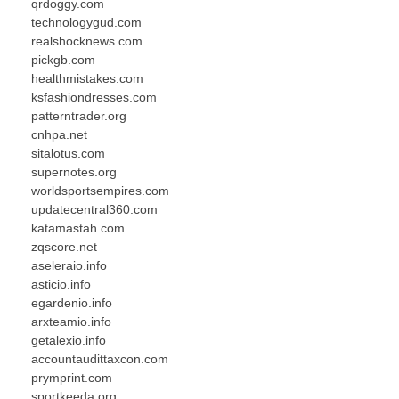
qrdoggy.com
technologygud.com
realshocknews.com
pickgb.com
healthmistakes.com
ksfashiondresses.com
patterntrader.org
cnhpa.net
sitalotus.com
supernotes.org
worldsportsempires.com
updatecentral360.com
katamastah.com
zqscore.net
aseleraio.info
asticio.info
egardenio.info
arxteamio.info
getalexio.info
accountaudittaxcon.com
prymprint.com
sportkeeda.org