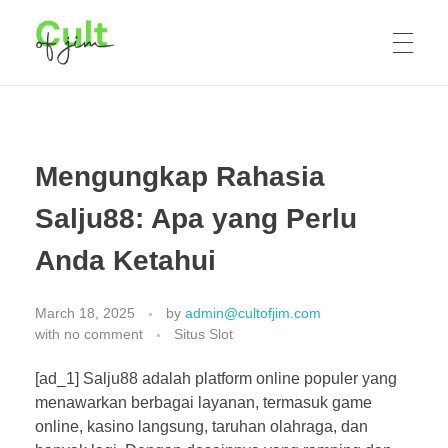
Mainkan slot gacor dari Pragmatic Play malam ini dengan deposit dana. Kesempatan maxwin besar ada di tangan Anda untuk hasil maksimal.
HOME
Mengungkap Rahasia
SITUS SLOT
Salju88: Apa yang Perlu
Anda Ketahui
SLOT DEMO
March 18, 2025
by
admin@cultofjim.com
with
no comment
Situs Slot
SLOT ANTI RUNGKAD
[ad_1] Salju88 adalah platform online populer yang
menawarkan berbagai layanan, termasuk game
online, kasino langsung, taruhan olahraga, dan