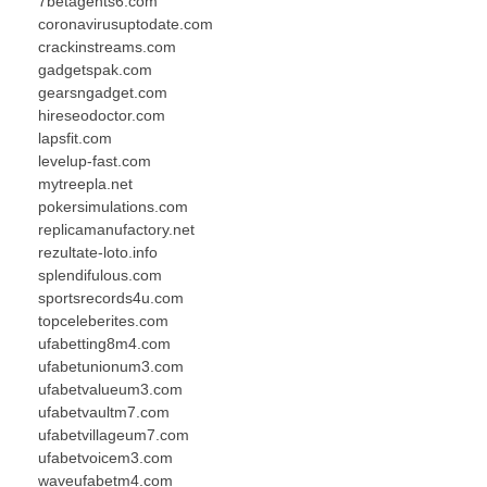
7betagents6.com
coronavirusuptodate.com
crackinstreams.com
gadgetspak.com
gearsngadget.com
hireseodoctor.com
lapsfit.com
levelup-fast.com
mytreepla.net
pokersimulations.com
replicamanufactory.net
rezultate-loto.info
splendifulous.com
sportsrecords4u.com
topceleberites.com
ufabetting8m4.com
ufabetunionum3.com
ufabetvalueum3.com
ufabetvaultm7.com
ufabetvillageum7.com
ufabetvoicem3.com
waveufabetm4.com