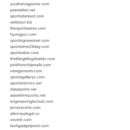
youthsmagazine.com
painaidee.net
sportsdarkest.com
webtoon.biz
thesportswires.com
hyungpro.com
sportingnewsnet.com
sportstime24day.com
sporteslive.com
theblingblingshields.com
pinkfrenchtipnails.com
newgamestv.com
sportsgallerys.com
sportsmirrors.net
datasports.net
atasehirescortu.net
engineeringtechub.com
jerryescorts.com
attorneylegal.co
voomb.com
techgadgetpoint.com