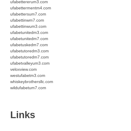
ufabettererum3.com
ufabettermentm4.com
ufabettersum7.com
ufabettinwm7.com
ufabettinwum3.com
ufabetunitedm3.com
ufabetunitedm7.com
ufabetuskedm7.com
ufabetutoredm3.com
ufabetutoredm7.com
ufabetvalleyum3.com
veloxview.com
westufabetm3.com
whiskeybrothersllc.com
wildufabetum7.com
Links