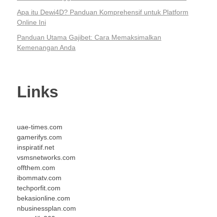
Apa itu Dewi4D? Panduan Komprehensif untuk Platform
Online Ini
Panduan Utama Gajibet: Cara Memaksimalkan
Kemenangan Anda
Links
uae-times.com
gamerifys.com
inspiratif.net
vsmsnetworks.com
offthem.com
ibommatv.com
techporfit.com
bekasionline.com
nbusinessplan.com