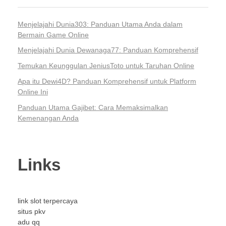
Menjelajahi Dunia303: Panduan Utama Anda dalam
Bermain Game Online
Menjelajahi Dunia Dewanaga77: Panduan Komprehensif
Temukan Keunggulan JeniusToto untuk Taruhan Online
Apa itu Dewi4D? Panduan Komprehensif untuk Platform
Online Ini
Panduan Utama Gajibet: Cara Memaksimalkan
Kemenangan Anda
Links
link slot terpercaya
situs pkv
adu qq