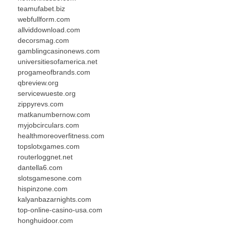
teamufabet.biz
webfullform.com
allviddownload.com
decorsmag.com
gamblingcasinonews.com
universitiesofamerica.net
progameofbrands.com
qbreview.org
servicewueste.org
zippyrevs.com
matkanumbernow.com
myjobcirculars.com
healthmoreoverfitness.com
topslotxgames.com
routerloggnet.net
dantella6.com
slotsgamesone.com
hispinzone.com
kalyanbazarnights.com
top-online-casino-usa.com
honghuidoor.com