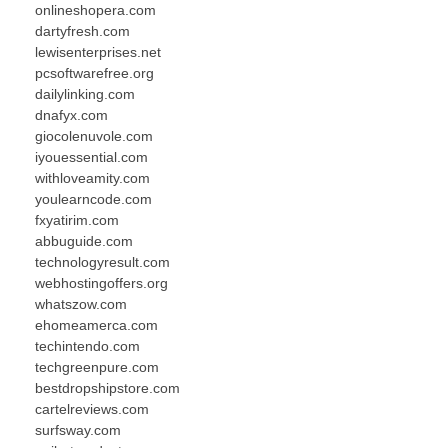
onlineshopera.com
dartyfresh.com
lewisenterprises.net
pcsoftwarefree.org
dailylinking.com
dnafyx.com
giocolenuvole.com
iyouessential.com
withloveamity.com
youlearncode.com
fxyatirim.com
abbuguide.com
technologyresult.com
webhostingoffers.org
whatszow.com
ehomeamerca.com
techintendo.com
techgreenpure.com
bestdropshipstore.com
cartelreviews.com
surfsway.com