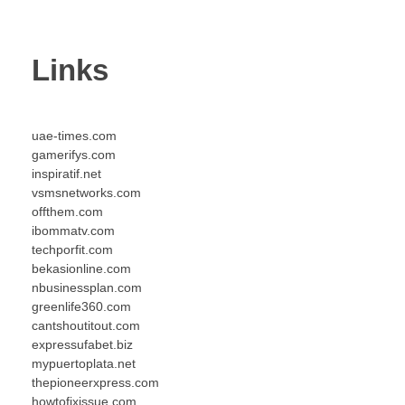
Links
uae-times.com
gamerifys.com
inspiratif.net
vsmsnetworks.com
offthem.com
ibommatv.com
techporfit.com
bekasionline.com
nbusinessplan.com
greenlife360.com
cantshoutitout.com
expressufabet.biz
mypuertoplata.net
thepioneerxpress.com
howtofixissue.com