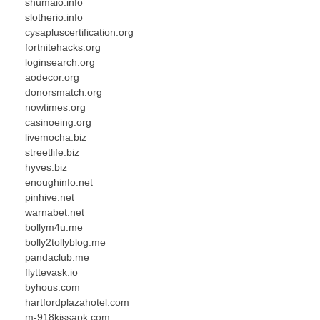
shumaio.info
slotherio.info
cysapluscertification.org
fortnitehacks.org
loginsearch.org
aodecor.org
donorsmatch.org
nowtimes.org
casinoeing.org
livemocha.biz
streetlife.biz
hyves.biz
enoughinfo.net
pinhive.net
warnabet.net
bollym4u.me
bolly2tollyblog.me
pandaclub.me
flyttevask.io
byhous.com
hartfordplazahotel.com
m-918kissapk.com