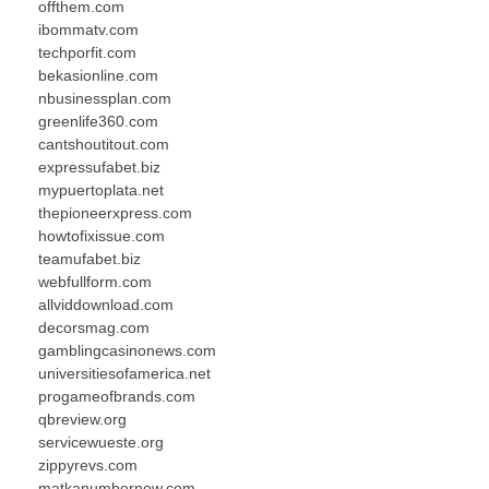
offthem.com
ibommatv.com
techporfit.com
bekasionline.com
nbusinessplan.com
greenlife360.com
cantshoutitout.com
expressufabet.biz
mypuertoplata.net
thepioneerxpress.com
howtofixissue.com
teamufabet.biz
webfullform.com
allviddownload.com
decorsmag.com
gamblingcasinonews.com
universitiesofamerica.net
progameofbrands.com
qbreview.org
servicewueste.org
zippyrevs.com
matkanumbernow.com