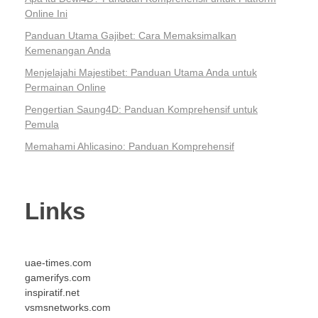
Online Ini
Panduan Utama Gajibet: Cara Memaksimalkan
Kemenangan Anda
Menjelajahi Majestibet: Panduan Utama Anda untuk
Permainan Online
Pengertian Saung4D: Panduan Komprehensif untuk
Pemula
Memahami Ahlicasino: Panduan Komprehensif
Links
uae-times.com
gamerifys.com
inspiratif.net
vsmsnetworks.com