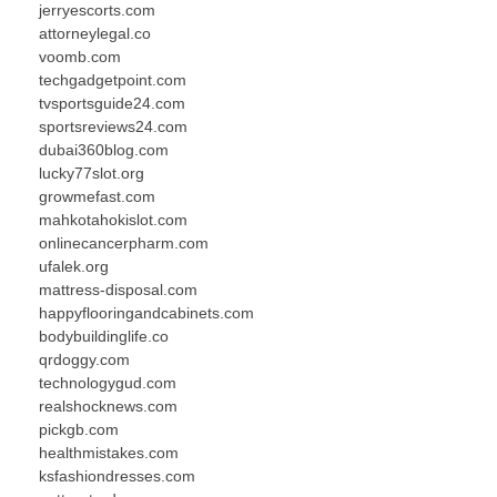
jerryescorts.com
attorneylegal.co
voomb.com
techgadgetpoint.com
tvsportsguide24.com
sportsreviews24.com
dubai360blog.com
lucky77slot.org
growmefast.com
mahkotahokislot.com
onlinecancerpharm.com
ufalek.org
mattress-disposal.com
happyflooringandcabinets.com
bodybuildinglife.co
qrdoggy.com
technologygud.com
realshocknews.com
pickgb.com
healthmistakes.com
ksfashiondresses.com