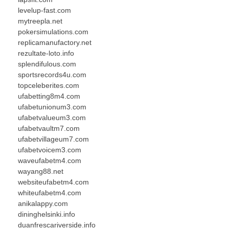
levelup-fast.com
mytreepla.net
pokersimulations.com
replicamanufactory.net
rezultate-loto.info
splendifulous.com
sportsrecords4u.com
topceleberites.com
ufabetting8m4.com
ufabetunionum3.com
ufabetvalueum3.com
ufabetvaultm7.com
ufabetvillageum7.com
ufabetvoicem3.com
waveufabetm4.com
wayang88.net
websiteufabetm4.com
whiteufabetm4.com
anikalappy.com
dininghelsinki.info
duanfrescariverside.info