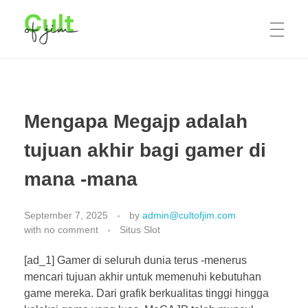
Mainkan slot gacor dari Pragmatic Play malam ini dengan deposit dana. Kesempatan maxwin besar ada di tangan Anda untuk hasil maksimal.
HOME
Mengapa Megajp adalah
SITUS SLOT
tujuan akhir bagi gamer di
mana -mana
SLOT DEMO
September 7, 2025
by
admin@cultofjim.com
with
no comment
Situs Slot
SLOT ANTI RUNGKAD
[ad_1] Gamer di seluruh dunia terus -menerus
mencari tujuan akhir untuk memenuhi kebutuhan
game mereka. Dari grafik berkualitas tinggi hingga