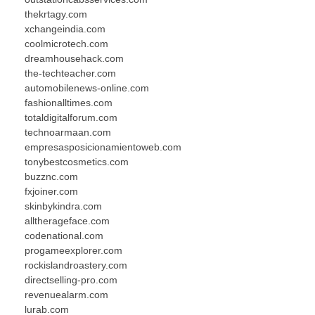
thekrtagy.com
xchangeindia.com
coolmicrotech.com
dreamhousehack.com
the-techteacher.com
automobilenews-online.com
fashionalltimes.com
totaldigitalforum.com
technoarmaan.com
empresasposicionamientoweb.com
tonybestcosmetics.com
buzznc.com
fxjoiner.com
skinbykindra.com
alltherageface.com
codenational.com
progameexplorer.com
rockislandroastery.com
directselling-pro.com
revenuealarm.com
lurab.com