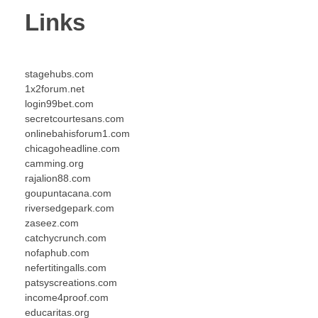
Links
stagehubs.com
1x2forum.net
login99bet.com
secretcourtesans.com
onlinebahisforum1.com
chicagoheadline.com
camming.org
rajalion88.com
goupuntacana.com
riversedgepark.com
zaseez.com
catchycrunch.com
nofaphub.com
nefertitingalls.com
patsyscreations.com
income4proof.com
educaritas.org