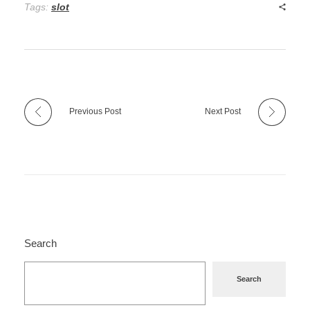
Tags:
slot
Previous Post
Next Post
Search
Search