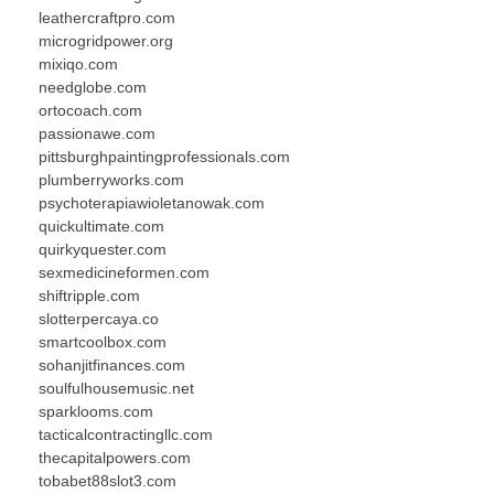
leathercraftpro.com
microgridpower.org
mixiqo.com
needglobe.com
ortocoach.com
passionawe.com
pittsburghpaintingprofessionals.com
plumberryworks.com
psychoterapiawioletanowak.com
quickultimate.com
quirkyquester.com
sexmedicineformen.com
shiftripple.com
slotterpercaya.co
smartcoolbox.com
sohanjitfinances.com
soulfulhousemusic.net
sparklooms.com
tacticalcontractingllc.com
thecapitalpowers.com
tobabet88slot3.com