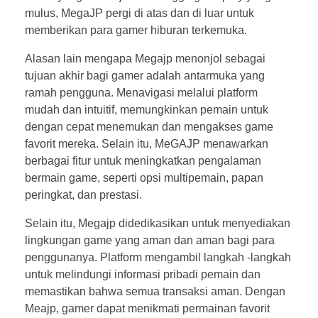
mulus, MegaJP pergi di atas dan di luar untuk
memberikan para gamer hiburan terkemuka.
Alasan lain mengapa Megajp menonjol sebagai
tujuan akhir bagi gamer adalah antarmuka yang
ramah pengguna. Menavigasi melalui platform
mudah dan intuitif, memungkinkan pemain untuk
dengan cepat menemukan dan mengakses game
favorit mereka. Selain itu, MeGAJP menawarkan
berbagai fitur untuk meningkatkan pengalaman
bermain game, seperti opsi multipemain, papan
peringkat, dan prestasi.
Selain itu, Megajp didedikasikan untuk menyediakan
lingkungan game yang aman dan aman bagi para
penggunanya. Platform mengambil langkah -langkah
untuk melindungi informasi pribadi pemain dan
memastikan bahwa semua transaksi aman. Dengan
Meajp, gamer dapat menikmati permainan favorit