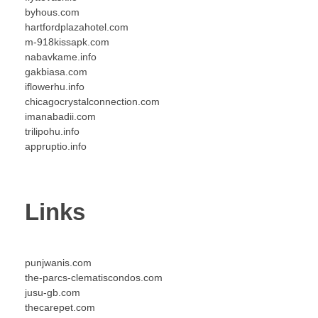
byhous.com
hartfordplazahotel.com
m-918kissapk.com
nabavkame.info
gakbiasa.com
iflowerhu.info
chicagocrystalconnection.com
imanabadii.com
trilipohu.info
appruptio.info
Links
punjwanis.com
the-parcs-clematiscondos.com
jusu-gb.com
thecarepet.com