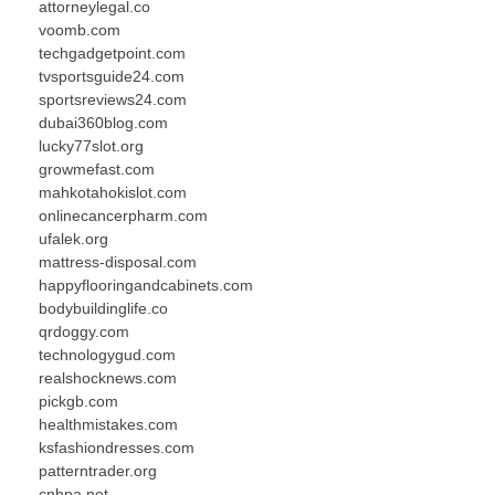
attorneylegal.co
voomb.com
techgadgetpoint.com
tvsportsguide24.com
sportsreviews24.com
dubai360blog.com
lucky77slot.org
growmefast.com
mahkotahokislot.com
onlinecancerpharm.com
ufalek.org
mattress-disposal.com
happyflooringandcabinets.com
bodybuildinglife.co
qrdoggy.com
technologygud.com
realshocknews.com
pickgb.com
healthmistakes.com
ksfashiondresses.com
patterntrader.org
cnhpa.net