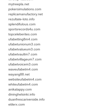
mytreepla.net
pokersimulations.com
replicamanufactory.net
rezultate-loto.info
splendifulous.com
sportsrecords4u.com
topceleberites.com
ufabetting8m4.com
ufabetunionum3.com
ufabetvalueum3.com
ufabetvaultm7.com
ufabetvillageum7.com
ufabetvoicem3.com
waveufabetm4.com
wayang88.net
websiteufabetm4.com
whiteufabetm4.com
anikalappy.com
dininghelsinki.info
duanfrescariverside.info
etilerx.com