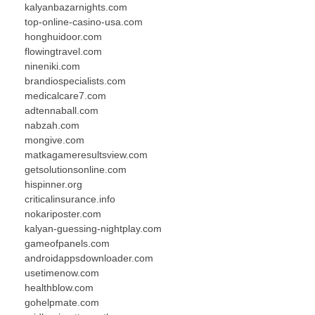
kalyanbazarnights.com
top-online-casino-usa.com
honghuidoor.com
flowingtravel.com
nineniki.com
brandiospecialists.com
medicalcare7.com
adtennaball.com
nabzah.com
mongive.com
matkagameresultsview.com
getsolutionsonline.com
hispinner.org
criticalinsurance.info
nokariposter.com
kalyan-guessing-nightplay.com
gameofpanels.com
androidappsdownloader.com
usetimenow.com
healthblow.com
gohelpmate.com