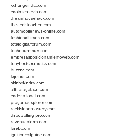
xchangeindia.com
coolmicrotech.com
dreamhousehack.com
the-techteacher.com
automobilenews-online.com
fashionalltimes.com
totaldigitalforum.com
technoarmaan.com
empresasposicionamientoweb.com
tonybestcosmetics.com
buzznc.com
fxjoiner.com
skinbykindra.com
alltherageface.com
codenational.com
progameexplorer.com
rockislandroastery.com
directselling-pro.com
revenuealarm.com
lurab.com
ignitioncoilguide.com