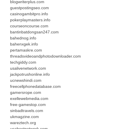
blogwriterplus.com
guestpostingseo.com
casinogambitpro.info
pokerplaymasters.info
courseoncourse.com
bantinbatdongsan247.com
bahednog.info
bahenxgek.info
pertamaskre.com
threadsvideoandphotodownloader.com
techgiddy.com
usalivenetwork.com
jackpotrushonline.info
ucnewshindi.com
freecellphonedatabase.com
gamersrope.com
exellewebmedia.com
free-gamestop.com
sinbadtravels.com
ukmagzine.com
wareztech.org
usabestnetwork.com