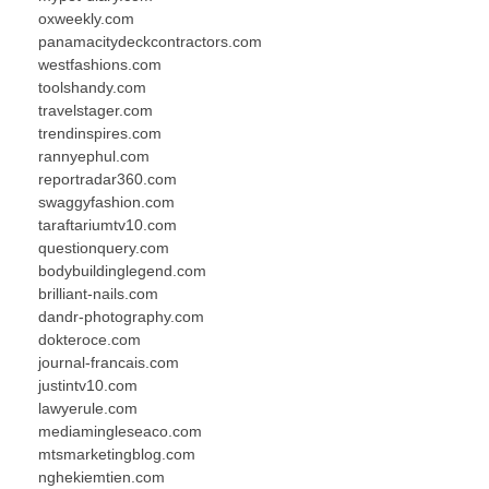
oxweekly.com
panamacitydeckcontractors.com
westfashions.com
toolshandy.com
travelstager.com
trendinspires.com
rannyephul.com
reportradar360.com
swaggyfashion.com
taraftariumtv10.com
questionquery.com
bodybuildinglegend.com
brilliant-nails.com
dandr-photography.com
dokteroce.com
journal-francais.com
justintv10.com
lawyerule.com
mediamingleseaco.com
mtsmarketingblog.com
nghekiemtien.com