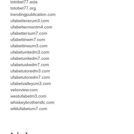
totobet77.asia
totobet77.org
trendingpublication.com
ufabettererum3.com
ufabettermentm4.com
ufabettersum7.com
ufabettinwm7.com
ufabettinwum3.com
ufabetunitedm3.com
ufabetunitedm7.com
ufabetuskedm7.com
ufabetutoredm3.com
ufabetutoredm7.com
ufabetvalleyum3.com
veloxview.com
westufabetm3.com
whiskeybrothersllc.com
wildufabetum7.com