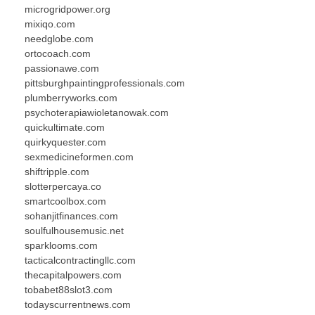
microgridpower.org
mixiqo.com
needglobe.com
ortocoach.com
passionawe.com
pittsburghpaintingprofessionals.com
plumberryworks.com
psychoterapiawioletanowak.com
quickultimate.com
quirkyquester.com
sexmedicineformen.com
shiftripple.com
slotterpercaya.co
smartcoolbox.com
sohanjitfinances.com
soulfulhousemusic.net
sparklooms.com
tacticalcontractingllc.com
thecapitalpowers.com
tobabet88slot3.com
todayscurrentnews.com