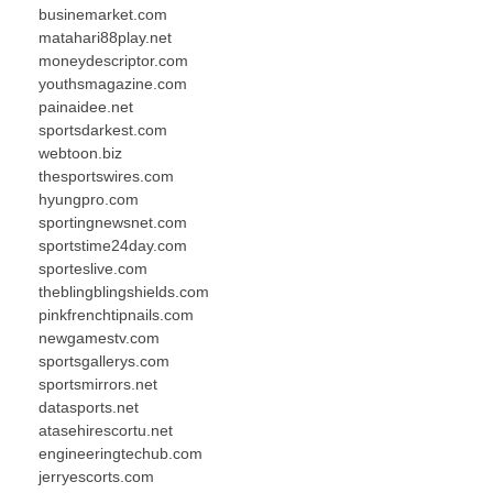
businemarket.com
matahari88play.net
moneydescriptor.com
youthsmagazine.com
painaidee.net
sportsdarkest.com
webtoon.biz
thesportswires.com
hyungpro.com
sportingnewsnet.com
sportstime24day.com
sporteslive.com
theblingblingshields.com
pinkfrenchtipnails.com
newgamestv.com
sportsgallerys.com
sportsmirrors.net
datasports.net
atasehirescortu.net
engineeringtechub.com
jerryescorts.com