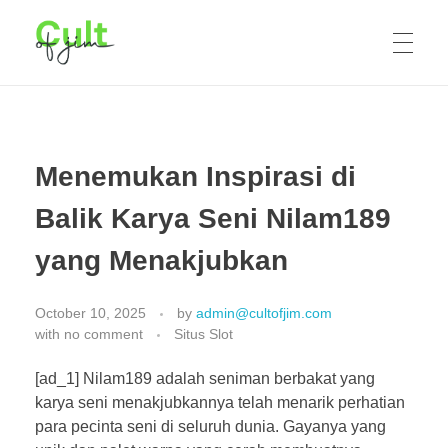
Mainkan slot gacor dari Pragmatic Play malam ini dengan deposit dana. Kesempatan maxwin besar ada di tangan Anda untuk hasil maksimal.
HOME
Menemukan Inspirasi di
SITUS SLOT
Balik Karya Seni Nilam189
yang Menakjubkan
SLOT DEMO
October 10, 2025
by
admin@cultofjim.com
with
no comment
Situs Slot
SLOT ANTI RUNGKAD
[ad_1] Nilam189 adalah seniman berbakat yang
karya seni menakjubkannya telah menarik perhatian
para pecinta seni di seluruh dunia. Gayanya yang