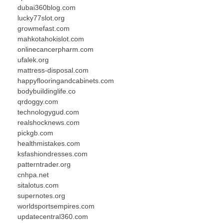
dubai360blog.com
lucky77slot.org
growmefast.com
mahkotahokislot.com
onlinecancerpharm.com
ufalek.org
mattress-disposal.com
happyflooringandcabinets.com
bodybuildinglife.co
qrdoggy.com
technologygud.com
realshocknews.com
pickgb.com
healthmistakes.com
ksfashiondresses.com
patterntrader.org
cnhpa.net
sitalotus.com
supernotes.org
worldsportsempires.com
updatecentral360.com