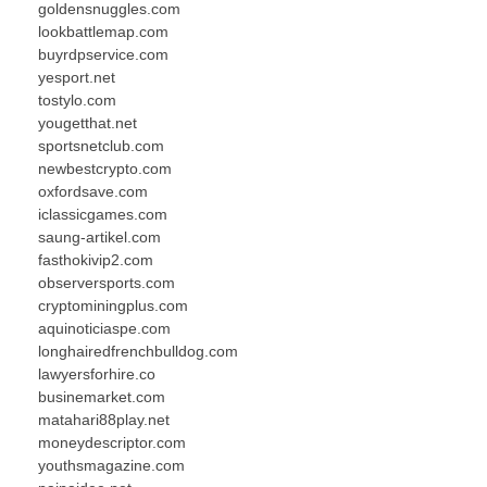
goldensnuggles.com
lookbattlemap.com
buyrdpservice.com
yesport.net
tostylo.com
yougetthat.net
sportsnetclub.com
newbestcrypto.com
oxfordsave.com
iclassicgames.com
saung-artikel.com
fasthokivip2.com
observersports.com
cryptominingplus.com
aquinoticiaspe.com
longhairedfrenchbulldog.com
lawyersforhire.co
businemarket.com
matahari88play.net
moneydescriptor.com
youthsmagazine.com