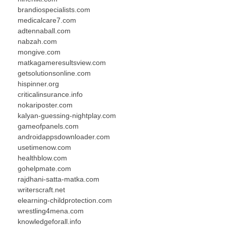
brandiospecialists.com
medicalcare7.com
adtennaball.com
nabzah.com
mongive.com
matkagameresultsview.com
getsolutionsonline.com
hispinner.org
criticalinsurance.info
nokariposter.com
kalyan-guessing-nightplay.com
gameofpanels.com
androidappsdownloader.com
usetimenow.com
healthblow.com
gohelpmate.com
rajdhani-satta-matka.com
writerscraft.net
elearning-childprotection.com
wrestling4mena.com
knowledgeforall.info