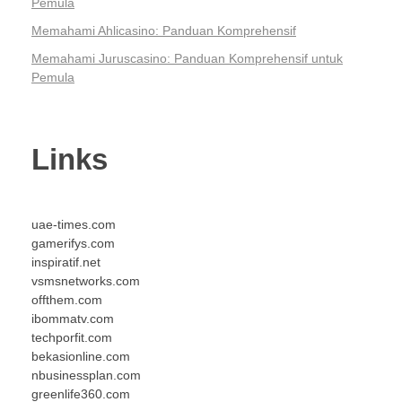
Pemula
Memahami Ahlicasino: Panduan Komprehensif
Memahami Juruscasino: Panduan Komprehensif untuk
Pemula
Links
uae-times.com
gamerifys.com
inspiratif.net
vsmsnetworks.com
offthem.com
ibommatv.com
techporfit.com
bekasionline.com
nbusinessplan.com
greenlife360.com