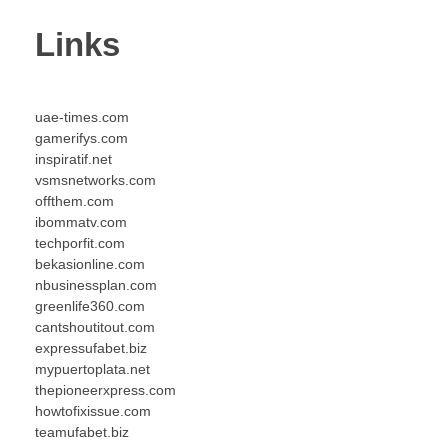
Links
uae-times.com
gamerifys.com
inspiratif.net
vsmsnetworks.com
offthem.com
ibommatv.com
techporfit.com
bekasionline.com
nbusinessplan.com
greenlife360.com
cantshoutitout.com
expressufabet.biz
mypuertoplata.net
thepioneerxpress.com
howtofixissue.com
teamufabet.biz