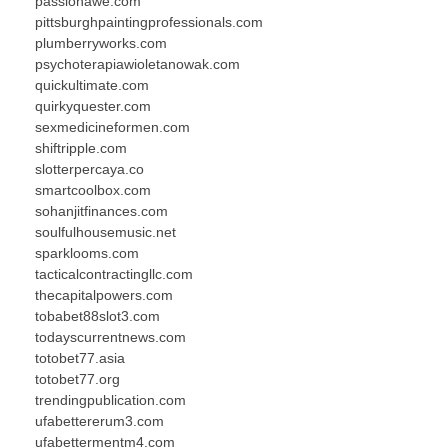
passionawe.com
pittsburghpaintingprofessionals.com
plumberryworks.com
psychoterapiawioletanowak.com
quickultimate.com
quirkyquester.com
sexmedicineformen.com
shiftripple.com
slotterpercaya.co
smartcoolbox.com
sohanjitfinances.com
soulfulhousemusic.net
sparklooms.com
tacticalcontractingllc.com
thecapitalpowers.com
tobabet88slot3.com
todayscurrentnews.com
totobet77.asia
totobet77.org
trendingpublication.com
ufabettererum3.com
ufabettermentm4.com