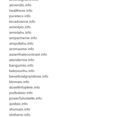
airvendio.info
healthexe.info
puretecx.info
tecadvance.info
aminityio.info
amiolahu.info
ampacheme.info
ampullahu.info
aromaxme.info
asserthatecontrast.info
atenderme.info
bangumiio.info
bekosunhu.info
beneficialgrandiose.info
blomaio.info
dosellinfoplete.info
podtubeio.info
powerfulvolatile.info
qvidsio.info
shumaio.info
slotherio.info