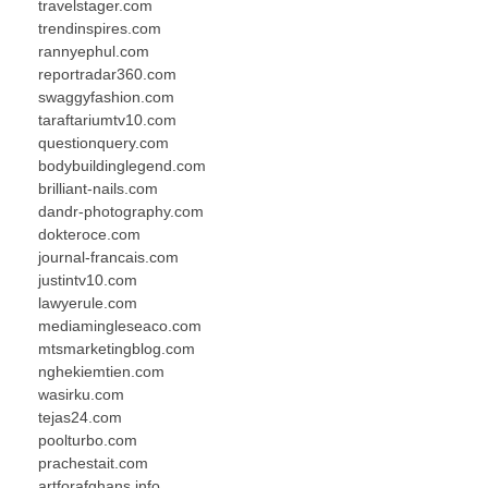
travelstager.com
trendinspires.com
rannyephul.com
reportradar360.com
swaggyfashion.com
taraftariumtv10.com
questionquery.com
bodybuildinglegend.com
brilliant-nails.com
dandr-photography.com
dokteroce.com
journal-francais.com
justintv10.com
lawyerule.com
mediamingleseaco.com
mtsmarketingblog.com
nghekiemtien.com
wasirku.com
tejas24.com
poolturbo.com
prachestait.com
artforafghans.info