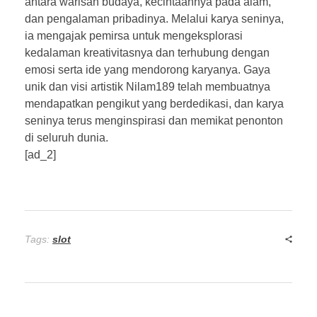
antara warisan budaya, kecintaannya pada alam,
dan pengalaman pribadinya. Melalui karya seninya,
ia mengajak pemirsa untuk mengeksplorasi
kedalaman kreativitasnya dan terhubung dengan
emosi serta ide yang mendorong karyanya. Gaya
unik dan visi artistik Nilam189 telah membuatnya
mendapatkan pengikut yang berdedikasi, dan karya
seninya terus menginspirasi dan memikat penonton
di seluruh dunia.
[ad_2]
Tags:
slot