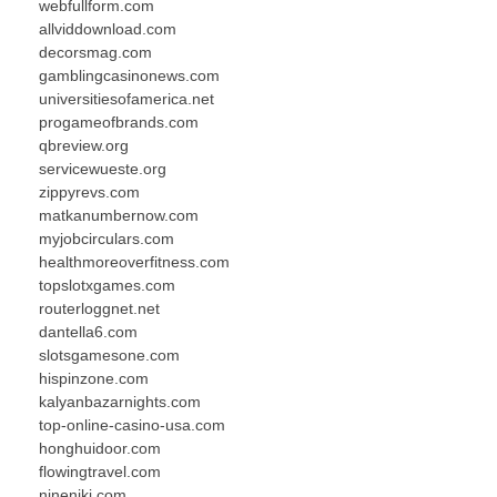
webfullform.com
allviddownload.com
decorsmag.com
gamblingcasinonews.com
universitiesofamerica.net
progameofbrands.com
qbreview.org
servicewueste.org
zippyrevs.com
matkanumbernow.com
myjobcirculars.com
healthmoreoverfitness.com
topslotxgames.com
routerloggnet.net
dantella6.com
slotsgamesone.com
hispinzone.com
kalyanbazarnights.com
top-online-casino-usa.com
honghuidoor.com
flowingtravel.com
nineniki.com