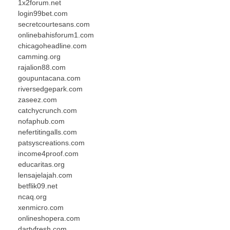
1x2forum.net
login99bet.com
secretcourtesans.com
onlinebahisforum1.com
chicagoheadline.com
camming.org
rajalion88.com
goupuntacana.com
riversedgepark.com
zaseez.com
catchycrunch.com
nofaphub.com
nefertitingalls.com
patsyscreations.com
income4proof.com
educaritas.org
lensajelajah.com
betflik09.net
ncaq.org
xenmicro.com
onlineshopera.com
dartyfresh.com