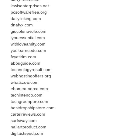
lewisenterprises.net
pcsoftwarefree.org
dailylinking.com
dnafyx.com
giocolenuvole.com
iyouessential.com
withloveamity.com
youlearncode.com
fxyatirim.com
abbuguide.com
technologyresult.com
webhostingoffers.org
whatszow.com
ehomeamerca.com
techintendo.com
techgreenpure.com
bestdropshipstore.com
cartelreviews.com
surfsway.com
nailartproduct.com
digitactseed.com