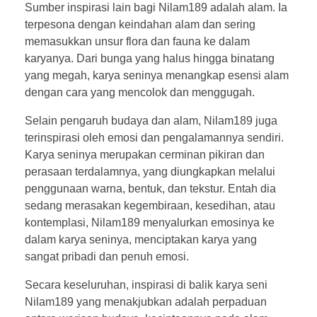
Sumber inspirasi lain bagi Nilam189 adalah alam. Ia
terpesona dengan keindahan alam dan sering
memasukkan unsur flora dan fauna ke dalam
karyanya. Dari bunga yang halus hingga binatang
yang megah, karya seninya menangkap esensi alam
dengan cara yang mencolok dan menggugah.
Selain pengaruh budaya dan alam, Nilam189 juga
terinspirasi oleh emosi dan pengalamannya sendiri.
Karya seninya merupakan cerminan pikiran dan
perasaan terdalamnya, yang diungkapkan melalui
penggunaan warna, bentuk, dan tekstur. Entah dia
sedang merasakan kegembiraan, kesedihan, atau
kontemplasi, Nilam189 menyalurkan emosinya ke
dalam karya seninya, menciptakan karya yang
sangat pribadi dan penuh emosi.
Secara keseluruhan, inspirasi di balik karya seni
Nilam189 yang menakjubkan adalah perpaduan