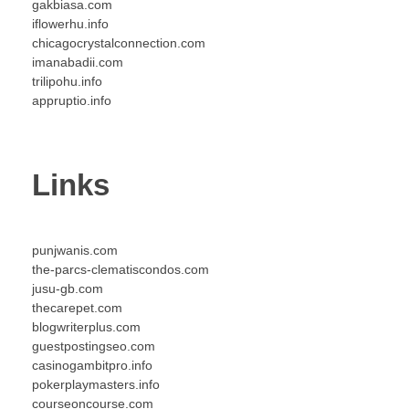
gakbiasa.com
iflowerhu.info
chicagocrystalconnection.com
imanabadii.com
trilipohu.info
appruptio.info
Links
punjwanis.com
the-parcs-clematiscondos.com
jusu-gb.com
thecarepet.com
blogwriterplus.com
guestpostingseo.com
casinogambitpro.info
pokerplaymasters.info
courseoncourse.com