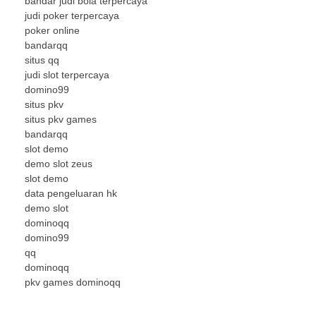
bandar judi bola terpercaya
judi poker terpercaya
poker online
bandarqq
situs qq
judi slot terpercaya
domino99
situs pkv
situs pkv games
bandarqq
slot demo
demo slot zeus
slot demo
data pengeluaran hk
demo slot
dominoqq
domino99
qq
dominoqq
pkv games dominoqq