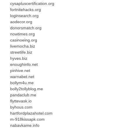
cysapluscertification.org
fortnitehacks.org
loginsearch.org
aodecor.org
donorsmatch.org
nowtimes.org
casinoeing.org
livemocha.biz
streetlife.biz
hyves.biz
enoughinfo.net
pinhive.net
warnabet.net
bollym4u.me
bolly2tollyblog.me
pandaclub.me
flyttevask.io
byhous.com
hartfordplazahotel.com
m-918kissapk.com
nabavkame.info