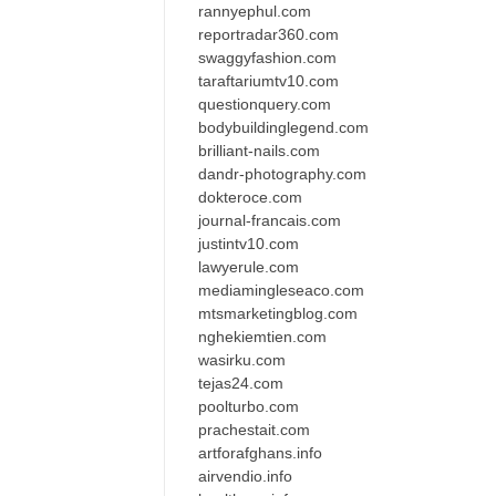
rannyephul.com
reportradar360.com
swaggyfashion.com
taraftariumtv10.com
questionquery.com
bodybuildinglegend.com
brilliant-nails.com
dandr-photography.com
dokteroce.com
journal-francais.com
justintv10.com
lawyerule.com
mediamingleseaco.com
mtsmarketingblog.com
nghekiemtien.com
wasirku.com
tejas24.com
poolturbo.com
prachestait.com
artforafghans.info
airvendio.info