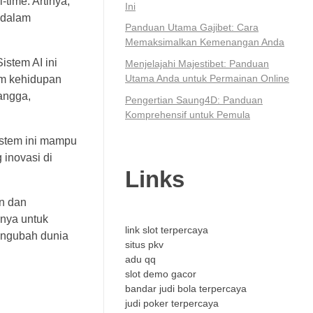
time. Artinya,
Ini
f dalam
Panduan Utama Gajibet: Cara
Memaksimalkan Kemenangan Anda
stem AI ini
Menjelajahi Majestibet: Panduan
Utama Anda untuk Permainan Online
am kehidupan
angga,
Pengertian Saung4D: Panduan
Komprehensif untuk Pemula
istem ini mampu
inovasi di
Links
an dan
nya untuk
link slot terpercaya
mengubah dunia
situs pkv
adu qq
slot demo gacor
bandar judi bola terpercaya
judi poker terpercaya