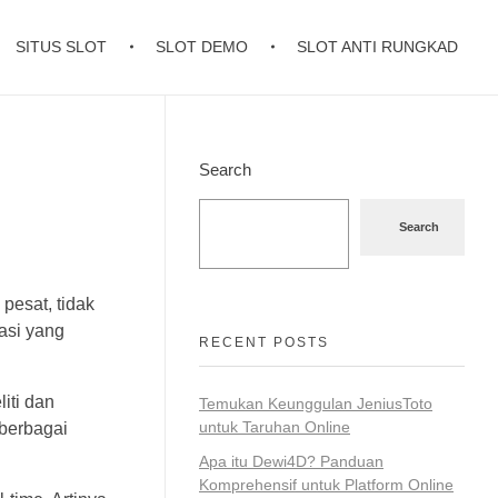
SITUS SLOT
SLOT DEMO
SLOT ANTI RUNGKAD
Search
Search
pesat, tidak
asi yang
RECENT POSTS
iti dan
Temukan Keunggulan JeniusToto
untuk Taruhan Online
 berbagai
Apa itu Dewi4D? Panduan
Komprehensif untuk Platform Online