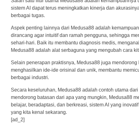
Salah satu fitur utama Medusa88 adalah kemampuannya unt
sistem AI dapat terus meningkatkan kinerja dan akurasinya
berbagai tugas.
Aspek penting lainnya dari Medusa88 adalah kemampuann
dirancang agar intuitif dan ramah pengguna, sehingga 
sehari-hari. Baik itu membantu diagnosis medis, mengan
Medusa88 adalah alat serbaguna yang mengubah cara kita 
Selain penerapan praktisnya, Medusa88 juga mendorong ba
menghasilkan ide-ide orisinal dan unik, membantu memic
berbagai industri.
Secara keseluruhan, Medusa88 adalah contoh utama dari p
mendorong batasan dari apa yang mungkin, Medusa88 m
belajar, beradaptasi, dan berkreasi, sistem AI yang inovat
yang kita kenal sekarang.
[ad_2]