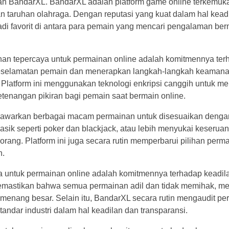
alah BandarXL. BandarXL adalah platform game online terkemuk
 taruhan olahraga. Dengan reputasi yang kuat dalam hal keadi
i favorit di antara para pemain yang mencari pengalaman be
han tepercaya untuk permainan online adalah komitmennya ter
eselamatan pemain dan menerapkan langkah-langkah keamanan
 Platform ini menggunakan teknologi enkripsi canggih untuk m
enangan pikiran bagi pemain saat bermain online.
awarkan berbagai macam permainan untuk disesuaikan dengan
sik seperti poker dan blackjack, atau lebih menyukai keseruan
rang. Platform ini juga secara rutin memperbarui pilihan perm
n.
 untuk permainan online adalah komitmennya terhadap keadilan
memastikan bahwa semua permainan adil dan tidak memihak, m
menang besar. Selain itu, BandarXL secara rutin mengaudit p
dar industri dalam hal keadilan dan transparansi.