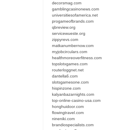
decorsmag.com
gamblingcasinonews.com
universitiesofamerica.net
progameofbrands.com
qbreview.org
servicewueste.org
zippyrevs.com
matkanumbernow.com
myjobcirculars.com
healthmoreoverfitness.com
topslotxgames.com
routerloggnet.net
dantella6.com
slotsgamesone.com
hispinzone.com
kalyanbazarnights.com
top-online-casino-usa.com
honghuidoor.com
flowingtravel.com
nineniki.com
brandiospecialists.com