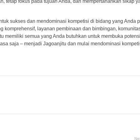
, tetap fokus pada tujuan Anda, dan mempertahankan sikap 
tuk sukses dan mendominasi kompetisi di bidang yang Anda pil
 yang komprehensif, layanan pembinaan dan bimbingan, komunita
jitu memiliki semua yang Anda butuhkan untuk membuka poten
sa saja – menjadi Jagoanjitu dan mulai mendominasi kompetisi 
Nex