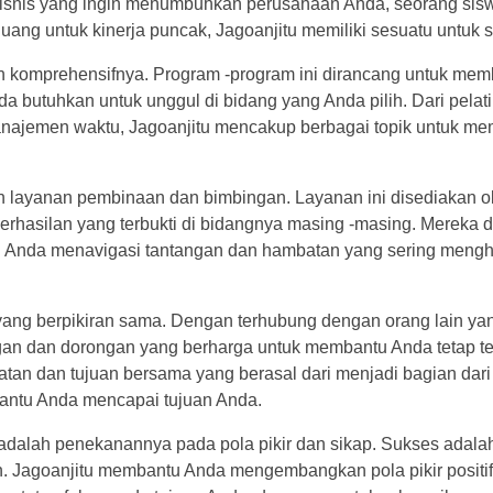
 bisnis yang ingin menumbuhkan perusahaan Anda, seorang sis
juang untuk kinerja puncak, Jagoanjitu memiliki sesuatu untuk
han komprehensifnya. Program -program ini dirancang untuk me
utuhkan untuk unggul di bidang yang Anda pilih. Dari pelat
manajemen waktu, Jagoanjitu mencakup berbagai topik untuk m
n layanan pembinaan dan bimbingan. Layanan ini disediakan o
erhasilan yang terbukti di bidangnya masing -masing. Mereka 
 Anda menavigasi tantangan dan hambatan yang sering mengh
du yang berpikiran sama. Dengan terhubung dengan orang lain ya
gan dan dorongan yang berharga untuk membantu Anda tetap te
tan dan tujuan bersama yang berasal dari menjadi bagian dari
bantu Anda mencapai tujuan Anda.
 adalah penekanannya pada pola pikir dan sikap. Sukses adalah
n. Jagoanjitu membantu Anda mengembangkan pola pikir positif 