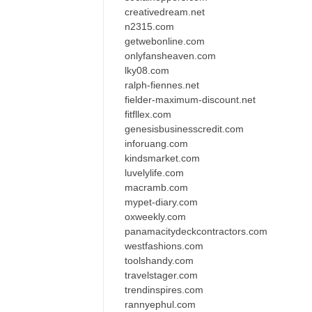
creativedream.net
n2315.com
getwebonline.com
onlyfansheaven.com
lky08.com
ralph-fiennes.net
fielder-maximum-discount.net
fitfllex.com
genesisbusinesscredit.com
inforuang.com
kindsmarket.com
luvelylife.com
macramb.com
mypet-diary.com
oxweekly.com
panamacitydeckcontractors.com
westfashions.com
toolshandy.com
travelstager.com
trendinspires.com
rannyephul.com