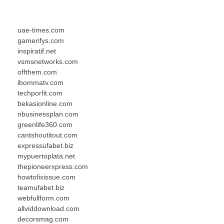
uae-times.com
gamerifys.com
inspiratif.net
vsmsnetworks.com
offthem.com
ibommatv.com
techporfit.com
bekasionline.com
nbusinessplan.com
greenlife360.com
cantshoutitout.com
expressufabet.biz
mypuertoplata.net
thepioneerxpress.com
howtofixissue.com
teamufabet.biz
webfullform.com
allviddownload.com
decorsmag.com