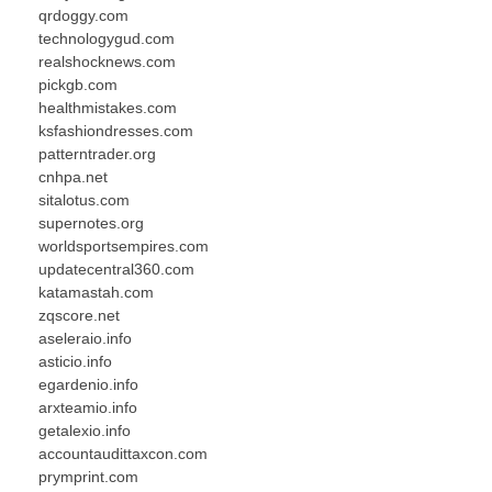
qrdoggy.com
technologygud.com
realshocknews.com
pickgb.com
healthmistakes.com
ksfashiondresses.com
patterntrader.org
cnhpa.net
sitalotus.com
supernotes.org
worldsportsempires.com
updatecentral360.com
katamastah.com
zqscore.net
aseleraio.info
asticio.info
egardenio.info
arxteamio.info
getalexio.info
accountaudittaxcon.com
prymprint.com