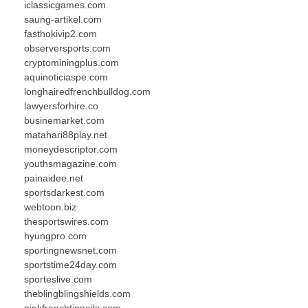
iclassicgames.com
saung-artikel.com
fasthokivip2.com
observersports.com
cryptominingplus.com
aquinoticiaspe.com
longhairedfrenchbulldog.com
lawyersforhire.co
businemarket.com
matahari88play.net
moneydescriptor.com
youthsmagazine.com
painaidee.net
sportsdarkest.com
webtoon.biz
thesportswires.com
hyungpro.com
sportingnewsnet.com
sportstime24day.com
sporteslive.com
theblingblingshields.com