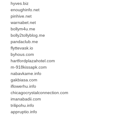
hyves.biz
enoughinfo.net
pinhive.net
warnabet.net
bollym4u.me
bolly2tollyblog.me
pandaclub.me
flyttevask.io
byhous.com
hartfordplazahotel.com
m-918kissapk.com
nabavkame.info
gakbiasa.com
iflowerhu.info
chicagocrystalconnection.com
imanabadii.com
trilipohu.info
appruptio.info