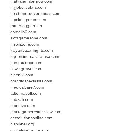
matkanumbernow.com
myjobcirculars.com
healthmoreoverfitness.com
topslotxgames.com
routerloggnet.net
dantella6.com
slotsgamesone.com
hispinzone.com
kalyanbazarnights.com
top-online-casino-usa.com
honghuidoor.com
flowingtravel.com
nineniki.com
brandiospecialists.com
medicalcare7.com
adtennaball.com
nabzah.com
mongive.com
matkagameresultsview.com
getsolutionsonline.com
hispinner.org
criticalinsurance.info