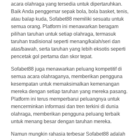
acara olahraga yang tersedia untuk dipertaruhkan.
Baik Anda penggemar sepak bola, bola basket, tenis,
atau balap kuda, Sofabet88 memiliki sesuatu untuk
semua orang. Platform ini menawarkan beragam
pilihan taruhan untuk setiap olahraga, termasuk
taruhan tradisional seperti menang/kalah/seri dan
atas/bawah, serta taruhan yang lebih eksotis seperti
pencetak gol pertama dan skor tepat.
Sofabet88 juga menawarkan peluang kompetitif di
semua acara olahraganya, memberikan pengguna
kesempatan untuk memaksimalkan kemenangan
mereka dengan setiap taruhan yang mereka pasang.
Platform ini terus memperbarui peluangnya untuk
mencerminkan informasi dan tren terkini di dunia
olahraga, memberikan pengguna peluang terbaik
untuk menang besar dengan taruhan mereka.
Namun mungkin rahasia terbesar Sofabet88 adalah