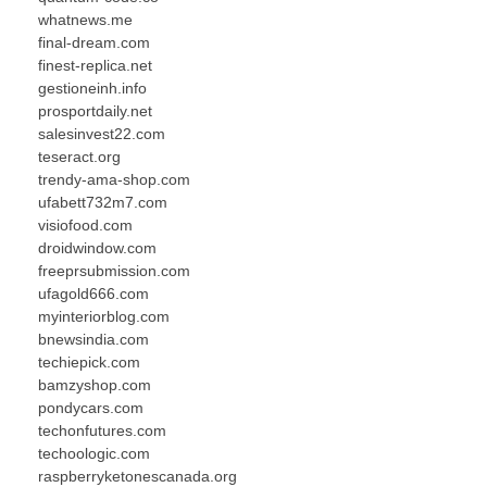
whatnews.me
final-dream.com
finest-replica.net
gestioneinh.info
prosportdaily.net
salesinvest22.com
teseract.org
trendy-ama-shop.com
ufabett732m7.com
visiofood.com
droidwindow.com
freeprsubmission.com
ufagold666.com
myinteriorblog.com
bnewsindia.com
techiepick.com
bamzyshop.com
pondycars.com
techonfutures.com
techoologic.com
raspberryketonescanada.org