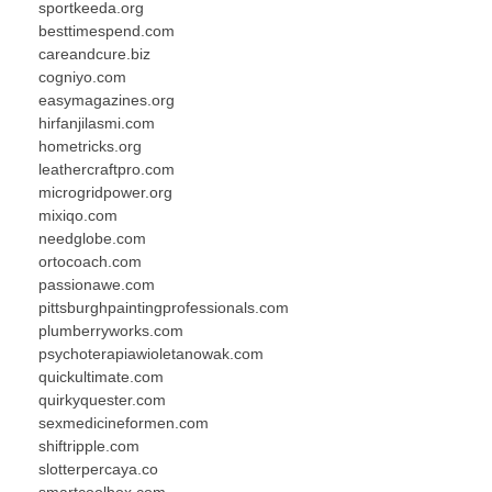
sportkeeda.org
besttimespend.com
careandcure.biz
cogniyo.com
easymagazines.org
hirfanjilasmi.com
hometricks.org
leathercraftpro.com
microgridpower.org
mixiqo.com
needglobe.com
ortocoach.com
passionawe.com
pittsburghpaintingprofessionals.com
plumberryworks.com
psychoterapiawioletanowak.com
quickultimate.com
quirkyquester.com
sexmedicineformen.com
shiftripple.com
slotterpercaya.co