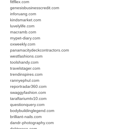
fitfllex.com
genesisbusinesscredit.com
inforuang.com
kindsmarket.com
luvelylife.com
macramb.com
mypet-diary.com
oxweekly.com
panamacitydeckcontractors.com
westfashions.com
toolshandy.com
travelstager.com
trendinspires.com
rannyephul.com
reportradar360.com
swaggyfashion.com
taraftariumtv10.com
questionquery.com
bodybuildinglegend.com
brilliant-nails.com
dandr-photography.com
dokteroce.com