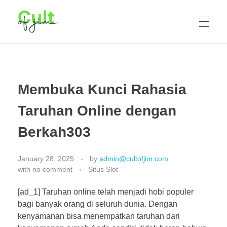
Mainkan slot gacor dari Pragmatic Play malam ini dengan deposit dana. Kesempatan maxwin besar ada di tangan Anda untuk hasil maksimal.
HOME
Membuka Kunci Rahasia
SITUS SLOT
Taruhan Online dengan
Berkah303
SLOT DEMO
January 28, 2025
by
admin@cultofjim.com
with
no comment
Situs Slot
SLOT ANTI RUNGKAD
[ad_1] Taruhan online telah menjadi hobi populer
bagi banyak orang di seluruh dunia. Dengan
kenyamanan bisa menempatkan taruhan dari