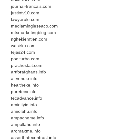
journal-francais.com
justintv10.com
lawyerule.com
mediamingleseaco.com
mtsmarketingblog.com
nghekiemtien.com
wasirku.com
tejas24.com
poolturbo.com
prachestait.com
artforafghans.info
airvendio.info
healthexe.info
puretecx.info
tecadvance.info
aminityio.info
amiolahu.info
ampacheme.info
ampullahu.info
aromaxme.info
asserthatecontrast.info