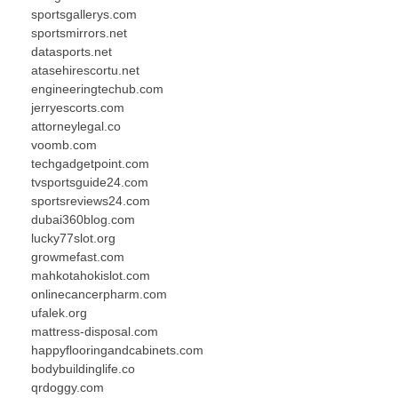
sportsgallerys.com
sportsmirrors.net
datasports.net
atasehirescortu.net
engineeringtechub.com
jerryescorts.com
attorneylegal.co
voomb.com
techgadgetpoint.com
tvsportsguide24.com
sportsreviews24.com
dubai360blog.com
lucky77slot.org
growmefast.com
mahkotahokislot.com
onlinecancerpharm.com
ufalek.org
mattress-disposal.com
happyflooringandcabinets.com
bodybuildinglife.co
qrdoggy.com