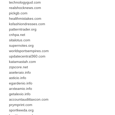
technologygud.com
realshocknews.com
pickgb.com
healthmistakes.com
ksfashiondresses.com
patterntrader.org
cnhpa.net
sitalotus.com
supernotes.org
worldsportsempires.com
updatecentral360.com
katamastah.com
zqscore.net
aseleraio.info
asticio.info
egardenio.info
arxteamio.info
getalexio.info
accountaudittaxcon.com
prymprint.com
sportkeeda.org