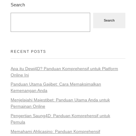
Search
Search
RECENT POSTS
Apa itu Dewi4D? Panduan Komprehensif untuk Platform
Online Ini
Panduan Utama Gajibet: Cara Memaksimalkan
Kemenangan Anda
Menjelajahi Majestibet: Panduan Utama Anda untuk
Permainan Online
Pengertian Saung4D: Panduan Komprehensif untuk
Pemula
Memahami Ahlicasino: Panduan Komprehensif