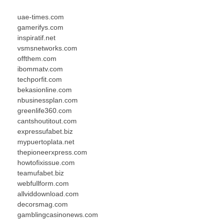
uae-times.com
gamerifys.com
inspiratif.net
vsmsnetworks.com
offthem.com
ibommatv.com
techporfit.com
bekasionline.com
nbusinessplan.com
greenlife360.com
cantshoutitout.com
expressufabet.biz
mypuertoplata.net
thepioneerxpress.com
howtofixissue.com
teamufabet.biz
webfullform.com
allviddownload.com
decorsmag.com
gamblingcasinonews.com