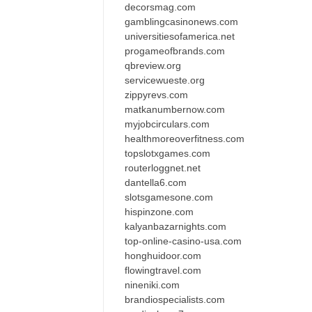
decorsmag.com
gamblingcasinonews.com
universitiesofamerica.net
progameofbrands.com
qbreview.org
servicewueste.org
zippyrevs.com
matkanumbernow.com
myjobcirculars.com
healthmoreoverfitness.com
topslotxgames.com
routerloggnet.net
dantella6.com
slotsgamesone.com
hispinzone.com
kalyanbazarnights.com
top-online-casino-usa.com
honghuidoor.com
flowingtravel.com
nineniki.com
brandiospecialists.com