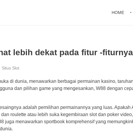
HOME
t lebih dekat pada fitur -fiturnya
Situs Slot
muka di dunia, menawarkan berbagai permainan kasino, taruhan
ngguna dan pilihan game yang mengesankan, W88 dengan cepa
pesaingnya adalah pemilihan permainannya yang luas. Apakah
 dan roulette atau lebih suka kegembiraan slot dan poker video
W88 juga menawarkan sportbook komprehensif yang memungki
dunia.