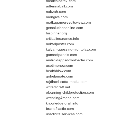
medicalcare7.com
adtennaball.com
nabzah.com
mongive.com
matkagameresultsview.com
getsolutionsonline.com
hispinner.org
criticalinsurance.info
nokariposter.com
kalyan-guessing-nightplay.com
gameofpanels.com
androidappsdownloader.com
usetimenow.com
healthblow.com
gohelpmate.com
rajdhani-satta-matka.com
writerscraft.net
elearning-childprotection.com
wrestling4mena.com
knowledgeforall.info
brand2lastio.com
usadigitalservices.com