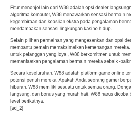
Fitur menonjol lain dari W88 adalah opsi dealer langsung
algoritma komputer, W88 menawarkan sensasi bermain mel
kegembiraan dan keaslian ekstra pada pengalaman berma
mendambakan sensasi lingkungan kasino hidup.
Selain pilihan permainan yang mengesankan dan opsi de
membantu pemain memaksimalkan kemenangan mereka. Dar
untuk pelanggan yang loyal, W88 berkomitmen untuk m
memanfaatkan pengalaman bermain mereka sebaik -baik
Secara keseluruhan, W88 adalah platform game online t
potensi penuh mereka. Apakah Anda seorang gamer berpe
hiburan, W88 memiliki sesuatu untuk semua orang. Denga
langsung, dan bonus yang murah hati, W88 harus dicob
level berikutnya.
[ad_2]