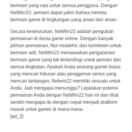
bermain yang rata untuk semua pengguna. Dengan
NetWin22, pemain dapat yakin bahwa mereka
bermain game di lingkungan yang aman dan aman.
Secara keseluruhan, NetWin22 adalah pengubah
permainan di dunia game online. Dengan banyak
pilihan permainan, fitur mutakhir, dan komitmen untuk
bermain adil, NetWin22 menawarkan pengalaman
bermain game yang tak tertandingi untuk pemain dari
semua tingkatan. Apakah Anda seorang gamer biasa
yang mencari hiburan atau penggemar serius yang
mencari tantangan, Netwin22 memiliki sesuatu untuk
Anda. Jadi mengapa menunggu? Lepaskan potensi
permainan Anda dengan NetWin22 hari ini dan lihat
sendiri mengapa itu dengan cepat menjadi platform
masuk untuk gamer di mana-mana.
[ad_2]