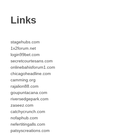
Links
stagehubs.com
1x2forum.net
login99bet.com
secretcourtesans.com
onlinebahisforum1.com
chicagoheadline.com
camming.org
rajalion88.com
goupuntacana.com
riversedgepark.com
zaseez.com
catchycrunch.com
nofaphub.com
nefertitingalls.com
patsyscreations.com