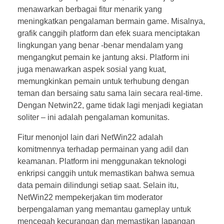
menawarkan berbagai fitur menarik yang
meningkatkan pengalaman bermain game. Misalnya,
grafik canggih platform dan efek suara menciptakan
lingkungan yang benar -benar mendalam yang
mengangkut pemain ke jantung aksi. Platform ini
juga menawarkan aspek sosial yang kuat,
memungkinkan pemain untuk terhubung dengan
teman dan bersaing satu sama lain secara real-time.
Dengan Netwin22, game tidak lagi menjadi kegiatan
soliter – ini adalah pengalaman komunitas.
Fitur menonjol lain dari NetWin22 adalah
komitmennya terhadap permainan yang adil dan
keamanan. Platform ini menggunakan teknologi
enkripsi canggih untuk memastikan bahwa semua
data pemain dilindungi setiap saat. Selain itu,
NetWin22 mempekerjakan tim moderator
berpengalaman yang memantau gameplay untuk
mencegah kecurangan dan memastikan lapangan