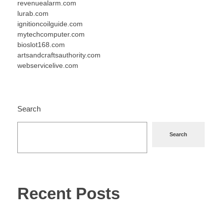
revenuealarm.com
lurab.com
ignitioncoilguide.com
mytechcomputer.com
bioslot168.com
artsandcraftsauthority.com
webservicelive.com
Search
Search
Recent Posts