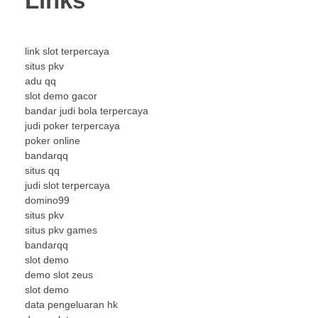
Links
link slot terpercaya
situs pkv
adu qq
slot demo gacor
bandar judi bola terpercaya
judi poker terpercaya
poker online
bandarqq
situs qq
judi slot terpercaya
domino99
situs pkv
situs pkv games
bandarqq
slot demo
demo slot zeus
slot demo
data pengeluaran hk