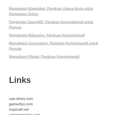
Menjelajahi Majestibet: Panduan Utama Anda untuk
Permainan Online
Pengertian Saung4D: Panduan Komprehensif untuk
Pemula
Memahami Ahlicasino: Panduan Komprehensif
Memahami Juruscasino: Panduan Komprehensif untuk
Pemula
Memahami Plisbet: Panduan Komprehensif
Links
uae-times.com
gamerifys.com
inspiratif.net
vsmsnetworks.com