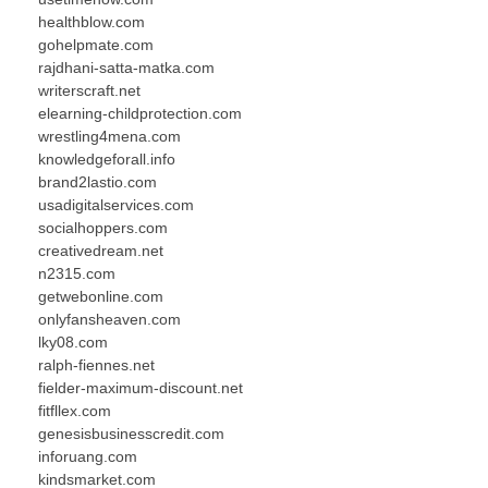
healthblow.com
gohelpmate.com
rajdhani-satta-matka.com
writerscraft.net
elearning-childprotection.com
wrestling4mena.com
knowledgeforall.info
brand2lastio.com
usadigitalservices.com
socialhoppers.com
creativedream.net
n2315.com
getwebonline.com
onlyfansheaven.com
lky08.com
ralph-fiennes.net
fielder-maximum-discount.net
fitfllex.com
genesisbusinesscredit.com
inforuang.com
kindsmarket.com