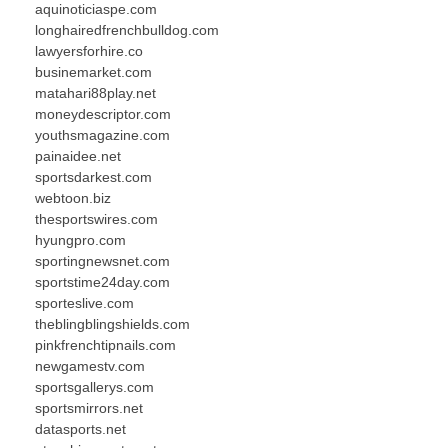
aquinoticiaspe.com
longhairedfrenchbulldog.com
lawyersforhire.co
businemarket.com
matahari88play.net
moneydescriptor.com
youthsmagazine.com
painaidee.net
sportsdarkest.com
webtoon.biz
thesportswires.com
hyungpro.com
sportingnewsnet.com
sportstime24day.com
sporteslive.com
theblingblingshields.com
pinkfrenchtipnails.com
newgamestv.com
sportsgallerys.com
sportsmirrors.net
datasports.net