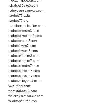
thecapitalpowers.com
tobabet88slot3.com
todayscurrentnews.com
totobet77.asia
totobet77.org
trendingpublication.com
ufabettererum3.com
ufabettermentm4.com
ufabettersum7.com
ufabettinwm7.com
ufabettinwum3.com
ufabetunitedm3.com
ufabetunitedm7.com
ufabetuskedm7.com
ufabetutoredm3.com
ufabetutoredm7.com
ufabetvalleyum3.com
veloxview.com
westufabetm3.com
whiskeybrothersllc.com
wildufabetum7.com