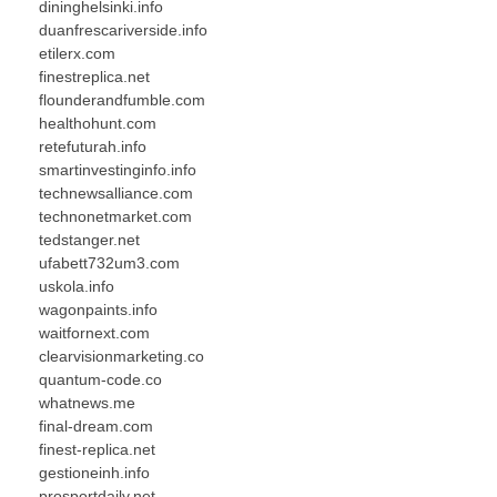
dininghelsinki.info
duanfrescariverside.info
etilerx.com
finestreplica.net
flounderandfumble.com
healthohunt.com
retefuturah.info
smartinvestinginfo.info
technewsalliance.com
technonetmarket.com
tedstanger.net
ufabett732um3.com
uskola.info
wagonpaints.info
waitfornext.com
clearvisionmarketing.co
quantum-code.co
whatnews.me
final-dream.com
finest-replica.net
gestioneinh.info
prosportdaily.net