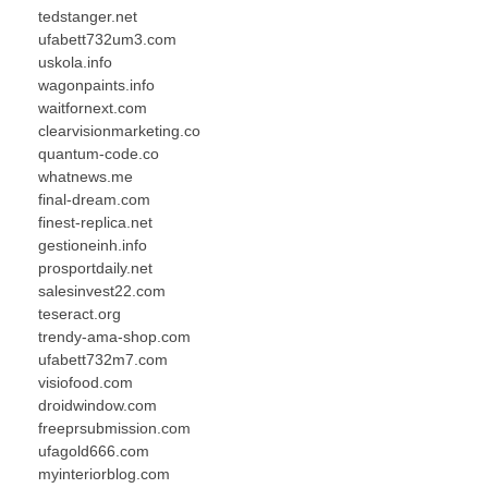
tedstanger.net
ufabett732um3.com
uskola.info
wagonpaints.info
waitfornext.com
clearvisionmarketing.co
quantum-code.co
whatnews.me
final-dream.com
finest-replica.net
gestioneinh.info
prosportdaily.net
salesinvest22.com
teseract.org
trendy-ama-shop.com
ufabett732m7.com
visiofood.com
droidwindow.com
freeprsubmission.com
ufagold666.com
myinteriorblog.com