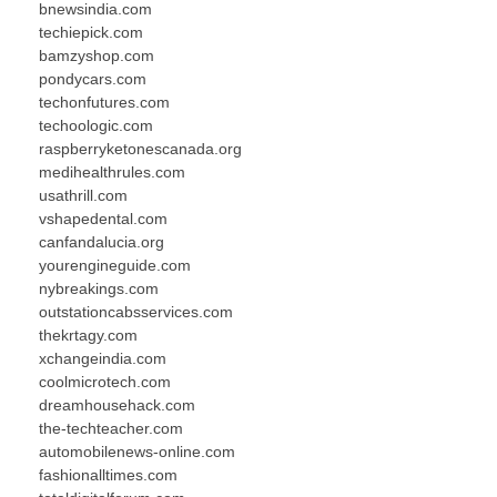
bnewsindia.com
techiepick.com
bamzyshop.com
pondycars.com
techonfutures.com
techoologic.com
raspberryketonescanada.org
medihealthrules.com
usathrill.com
vshapedental.com
canfandalucia.org
yourengineguide.com
nybreakings.com
outstationcabsservices.com
thekrtagy.com
xchangeindia.com
coolmicrotech.com
dreamhousehack.com
the-techteacher.com
automobilenews-online.com
fashionalltimes.com