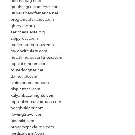
decorsmag.com
gamblingcasinonews.com
universitiesofamerica.net
progameofbrands.com
qbreview.org
servicewueste.org
zippyrevs.com
matkanumbernow.com
myjobcirculars.com
healthmoreoverfitness.com
topslotxgames.com
routerloggnet.net
dantella6.com
slotsgamesone.com
hispinzone.com
kalyanbazarnights.com
top-online-casino-usa.com
honghuidoor.com
flowingtravel.com
nineniki.com
brandiospecialists.com
medicalcare7.com