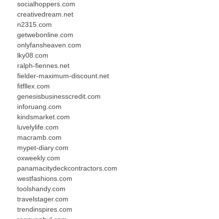
socialhoppers.com
creativedream.net
n2315.com
getwebonline.com
onlyfansheaven.com
lky08.com
ralph-fiennes.net
fielder-maximum-discount.net
fitfllex.com
genesisbusinesscredit.com
inforuang.com
kindsmarket.com
luvelylife.com
macramb.com
mypet-diary.com
oxweekly.com
panamacitydeckcontractors.com
westfashions.com
toolshandy.com
travelstager.com
trendinspires.com