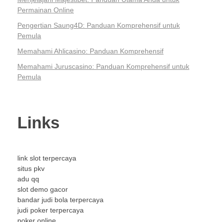
Permainan Online
Pengertian Saung4D: Panduan Komprehensif untuk
Pemula
Memahami Ahlicasino: Panduan Komprehensif
Memahami Juruscasino: Panduan Komprehensif untuk
Pemula
Links
link slot terpercaya
situs pkv
adu qq
slot demo gacor
bandar judi bola terpercaya
judi poker terpercaya
poker online