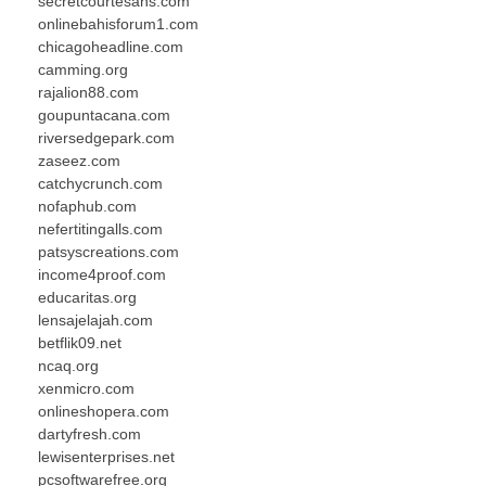
secretcourtesans.com
onlinebahisforum1.com
chicagoheadline.com
camming.org
rajalion88.com
goupuntacana.com
riversedgepark.com
zaseez.com
catchycrunch.com
nofaphub.com
nefertitingalls.com
patsyscreations.com
income4proof.com
educaritas.org
lensajelajah.com
betflik09.net
ncaq.org
xenmicro.com
onlineshopera.com
dartyfresh.com
lewisenterprises.net
pcsoftwarefree.org