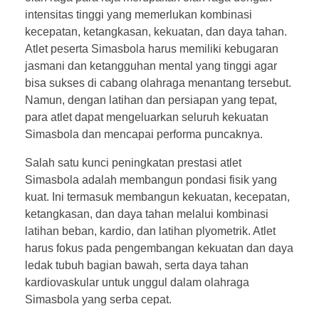
intensitas tinggi yang memerlukan kombinasi
kecepatan, ketangkasan, kekuatan, dan daya tahan.
Atlet peserta Simasbola harus memiliki kebugaran
jasmani dan ketangguhan mental yang tinggi agar
bisa sukses di cabang olahraga menantang tersebut.
Namun, dengan latihan dan persiapan yang tepat,
para atlet dapat mengeluarkan seluruh kekuatan
Simasbola dan mencapai performa puncaknya.
Salah satu kunci peningkatan prestasi atlet
Simasbola adalah membangun pondasi fisik yang
kuat. Ini termasuk membangun kekuatan, kecepatan,
ketangkasan, dan daya tahan melalui kombinasi
latihan beban, kardio, dan latihan plyometrik. Atlet
harus fokus pada pengembangan kekuatan dan daya
ledak tubuh bagian bawah, serta daya tahan
kardiovaskular untuk unggul dalam olahraga
Simasbola yang serba cepat.