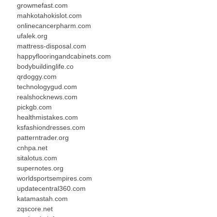
growmefast.com
mahkotahokislot.com
onlinecancerpharm.com
ufalek.org
mattress-disposal.com
happyflooringandcabinets.com
bodybuildinglife.co
qrdoggy.com
technologygud.com
realshocknews.com
pickgb.com
healthmistakes.com
ksfashiondresses.com
patterntrader.org
cnhpa.net
sitalotus.com
supernotes.org
worldsportsempires.com
updatecentral360.com
katamastah.com
zqscore.net